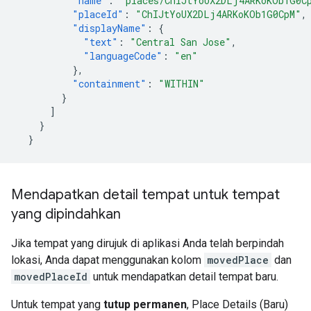
"name"
:
"places/ChIJtYoUX2DLj4ARKoKOb1G0C
"placeId"
:
"ChIJtYoUX2DLj4ARKoKOb1G0CpM"
,
"displayName"
:
{
"text"
:
"Central San Jose"
,
"languageCode"
:
"en"
},
"containment"
:
"WITHIN"
}
]
}
}
Mendapatkan detail tempat untuk tempat
yang dipindahkan
Jika tempat yang dirujuk di aplikasi Anda telah berpindah
lokasi, Anda dapat menggunakan kolom
movedPlace
dan
movedPlaceId
untuk mendapatkan detail tempat baru.
Untuk tempat yang
tutup permanen
, Place Details (Baru)