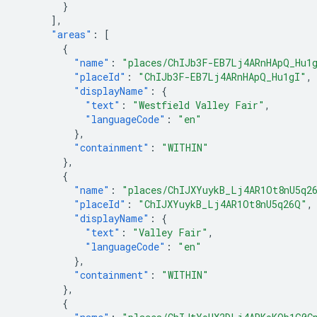
}
],
"areas"
:
[
{
"name"
:
"places/ChIJb3F-EB7Lj4ARnHApQ_Hu1
"placeId"
:
"ChIJb3F-EB7Lj4ARnHApQ_Hu1gI"
,
"displayName"
:
{
"text"
:
"Westfield Valley Fair"
,
"languageCode"
:
"en"
},
"containment"
:
"WITHIN"
},
{
"name"
:
"places/ChIJXYuykB_Lj4AR1Ot8nU5q2
"placeId"
:
"ChIJXYuykB_Lj4AR1Ot8nU5q26Q"
,
"displayName"
:
{
"text"
:
"Valley Fair"
,
"languageCode"
:
"en"
},
"containment"
:
"WITHIN"
},
{