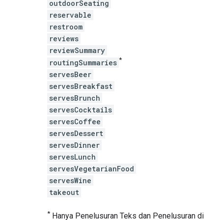
outdoorSeating
reservable
restroom
reviews
reviewSummary
*
routingSummaries
servesBeer
servesBreakfast
servesBrunch
servesCocktails
servesCoffee
servesDessert
servesDinner
servesLunch
servesVegetarianFood
servesWine
takeout
*
Hanya Penelusuran Teks dan Penelusuran di