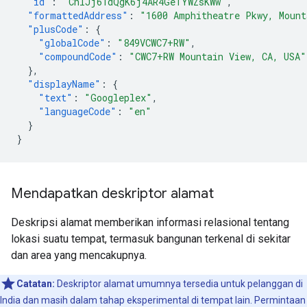
"id"
:
"ChIJj61dQgK6j4AR4GeTYWZsKWw"
,
"formattedAddress"
:
"1600 Amphitheatre Pkwy, Mount
"plusCode"
:
{
"globalCode"
:
"849VCWC7+RW"
,
"compoundCode"
:
"CWC7+RW Mountain View, CA, USA"
},
"displayName"
:
{
"text"
:
"Googleplex"
,
"languageCode"
:
"en"
}
}
Mendapatkan deskriptor alamat
Deskripsi alamat memberikan informasi relasional tentang
lokasi suatu tempat, termasuk bangunan terkenal di sekitar
dan area yang mencakupnya.
Catatan:
Deskriptor alamat umumnya tersedia untuk pelanggan di
India dan masih dalam tahap eksperimental di tempat lain. Permintaan