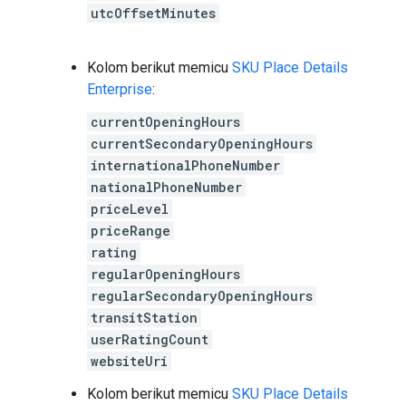
utcOffsetMinutes
Kolom berikut memicu
SKU Place Details
Enterprise
:
currentOpeningHours
currentSecondaryOpeningHours
internationalPhoneNumber
nationalPhoneNumber
priceLevel
priceRange
rating
regularOpeningHours
regularSecondaryOpeningHours
transitStation
userRatingCount
websiteUri
Kolom berikut memicu
SKU Place Details