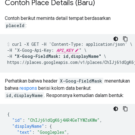
Contoh Place Details (Baru)
Contoh berikut meminta detail tempat berdasarkan
placeId
:
curl -X GET -H 'Content-Type: application/json' \

-H "X-Goog-Api-Key: 
API_KEY
" \

-H 
"X-Goog-FieldMask: id,displayName"
 \

https://places.googleapis.com/v1/places/ChIJj61dQgK6
Perhatikan bahwa header
X-Goog-FieldMask
menentukan
bahwa
respons
berisi kolom data berikut:
id,displayName
. Responsnya kemudian dalam bentuk:
{
"id"
:
"ChIJj61dQgK6j4AR4GeTYWZsKWw"
,
"displayName"
:
{
"text"
:
"Googleplex"
,