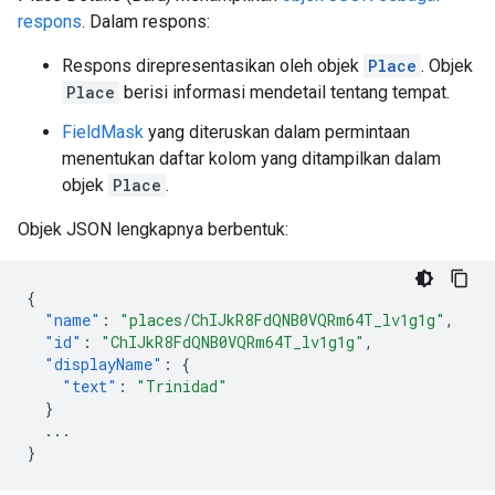
respons
. Dalam respons:
Respons direpresentasikan oleh objek
Place
. Objek
Place
berisi informasi mendetail tentang tempat.
FieldMask
yang diteruskan dalam permintaan
menentukan daftar kolom yang ditampilkan dalam
objek
Place
.
Objek JSON lengkapnya berbentuk:
{
"name"
:
"places/ChIJkR8FdQNB0VQRm64T_lv1g1g"
,
"id"
:
"ChIJkR8FdQNB0VQRm64T_lv1g1g"
,
"displayName"
:
{
"text"
:
"Trinidad"
}
...
}