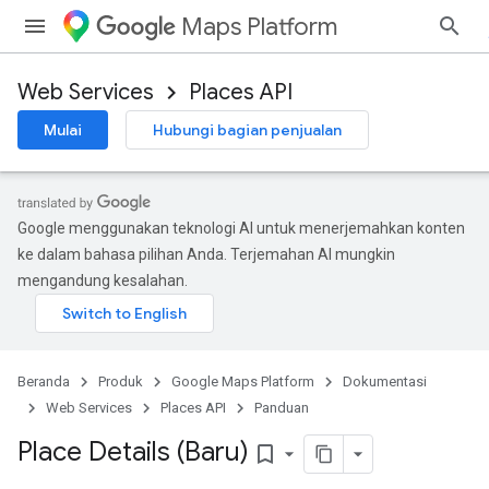
Maps Platform
Web Services
Places API
Mulai
Hubungi bagian penjualan
Google menggunakan teknologi AI untuk menerjemahkan konten
ke dalam bahasa pilihan Anda. Terjemahan AI mungkin
mengandung kesalahan.
Beranda
Produk
Google Maps Platform
Dokumentasi
Web Services
Places API
Panduan
Place Details (Baru)
bookmark_border