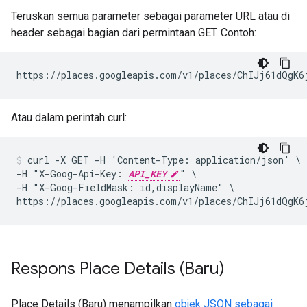
Teruskan semua parameter sebagai parameter URL atau di
header sebagai bagian dari permintaan GET. Contoh:
https://places.googleapis.com/v1/places/ChIJj61dQgK6
Atau dalam perintah curl:
curl -X GET -H 'Content-Type: application/json' \

-H "X-Goog-Api-Key: 
API_KEY
" \

-H "X-Goog-FieldMask: id,displayName" \

https://places.googleapis.com/v1/places/ChIJj61dQgK6
Respons Place Details (Baru)
Place Details (Baru) menampilkan
objek JSON sebagai