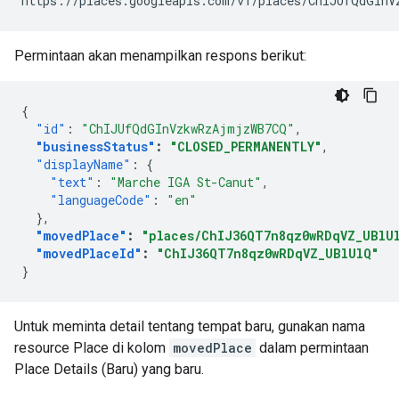
Permintaan akan menampilkan respons berikut:
{
"id"
:
"ChIJUfQdGInVzkwRzAjmjzWB7CQ"
,
"businessStatus"
:
"CLOSED_PERMANENTLY"
,
"displayName"
:
{
"text"
:
"Marche IGA St-Canut"
,
"languageCode"
:
"en"
},
"movedPlace"
:
"places/ChIJ36QT7n8qz0wRDqVZ_UBlU
"movedPlaceId"
:
"ChIJ36QT7n8qz0wRDqVZ_UBlUlQ"
}
Untuk meminta detail tentang tempat baru, gunakan nama
resource Place di kolom
movedPlace
dalam permintaan
Place Details (Baru) yang baru.