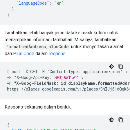
"languageCode"
:
"en"
}
}
Tambahkan lebih banyak jenis data ke mask kolom untuk
menampilkan informasi tambahan. Misalnya, tambahkan
formattedAddress,plusCode
untuk menyertakan alamat
dan
Plus Code
dalam
respons
:
curl -X GET -H 'Content-Type: application/json' \

-H "X-Goog-Api-Key: 
API_KEY
" \

-H 
"X-Goog-FieldMask: id,displayName,formattedAddr
https://places.googleapis.com/v1/places/ChIJj61dQgK6
Respons sekarang dalam bentuk:
{