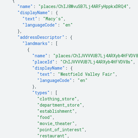
{
"name"
:
"places/ChIJ8WvuSB7Lj4ARFyHppkxDRQ4"
,
"displayName"
:
{
"text"
:
"Macy's"
,
"languageCode"
:
"en"
},
"addressDescriptor"
:
{
"landmarks"
:
[
{
"name"
:
"places/ChIJVVVVUB7Lj4ARXyb4HFVDV
"placeId"
:
"ChIJVVVVUB7Lj4ARXyb4HFVDV8s"
,
"displayName"
:
{
"text"
:
"Westfield Valley Fair"
,
"languageCode"
:
"en"
},
"types"
:
[
"clothing_store"
,
"department_store"
,
"establishment"
,
"food"
,
"movie_theater"
,
"point_of_interest"
,
"restaurant"
,