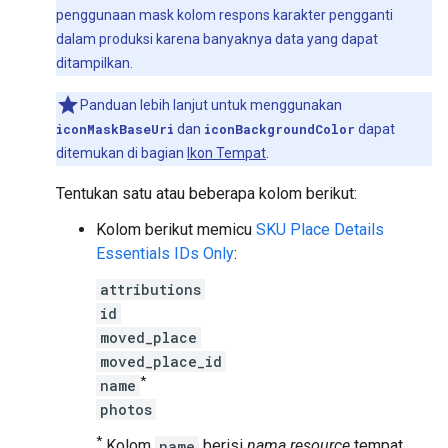
penggunaan mask kolom respons karakter pengganti
dalam produksi karena banyaknya data yang dapat
ditampilkan.
Panduan lebih lanjut untuk menggunakan
iconMaskBaseUri
dan
iconBackgroundColor
dapat
ditemukan di bagian
Ikon Tempat
.
Tentukan satu atau beberapa kolom berikut:
Kolom berikut memicu
SKU Place Details
Essentials IDs Only
:
attributions
id
moved_place
moved_place_id
*
name
photos
*
Kolom
name
berisi
nama resource
tempat