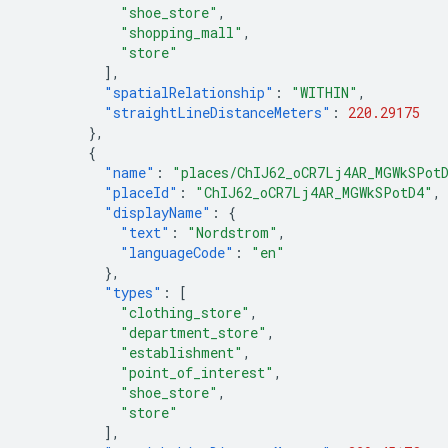
"shoe_store"
,
"shopping_mall"
,
"store"
],
"spatialRelationship"
:
"WITHIN"
,
"straightLineDistanceMeters"
:
220.29175
},
{
"name"
:
"places/ChIJ62_oCR7Lj4AR_MGWkSPot
"placeId"
:
"ChIJ62_oCR7Lj4AR_MGWkSPotD4"
,
"displayName"
:
{
"text"
:
"Nordstrom"
,
"languageCode"
:
"en"
},
"types"
:
[
"clothing_store"
,
"department_store"
,
"establishment"
,
"point_of_interest"
,
"shoe_store"
,
"store"
],