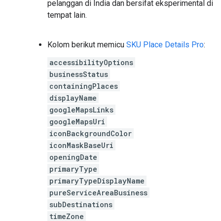
pelanggan di India dan bersifat eksperimental di
tempat lain.
Kolom berikut memicu
SKU Place Details Pro
:
accessibilityOptions
businessStatus
containingPlaces
displayName
googleMapsLinks
googleMapsUri
iconBackgroundColor
iconMaskBaseUri
openingDate
primaryType
primaryTypeDisplayName
pureServiceAreaBusiness
subDestinations
timeZone