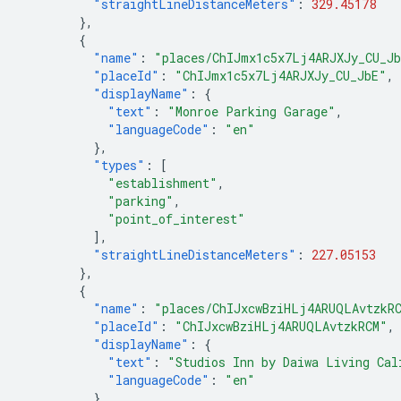
"straightLineDistanceMeters"
:
329.45178
},
{
"name"
:
"places/ChIJmx1c5x7Lj4ARJXJy_CU_J
"placeId"
:
"ChIJmx1c5x7Lj4ARJXJy_CU_JbE"
,
"displayName"
:
{
"text"
:
"Monroe Parking Garage"
,
"languageCode"
:
"en"
},
"types"
:
[
"establishment"
,
"parking"
,
"point_of_interest"
],
"straightLineDistanceMeters"
:
227.05153
},
{
"name"
:
"places/ChIJxcwBziHLj4ARUQLAvtzkR
"placeId"
:
"ChIJxcwBziHLj4ARUQLAvtzkRCM"
,
"displayName"
:
{
"text"
:
"Studios Inn by Daiwa Living Cal
"languageCode"
:
"en"
},