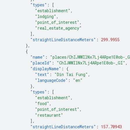
"types"
:
[
"establishment"
,
"lodging"
,
"point_of_interest"
,
"real_estate_agency"
],
"straightLineDistanceMeters"
:
299.9955
},
{
"name"
:
"places/ChIJWWIlNx7Lj4ARpe1E0ob-_
"placeId"
:
"ChIJWWIlNx7Lj4ARpe1E0ob-_GI"
,
"displayName"
:
{
"text"
:
"Din Tai Fung"
,
"languageCode"
:
"en"
},
"types"
:
[
"establishment"
,
"food"
,
"point_of_interest"
,
"restaurant"
],
"straightLineDistanceMeters"
:
157.70943