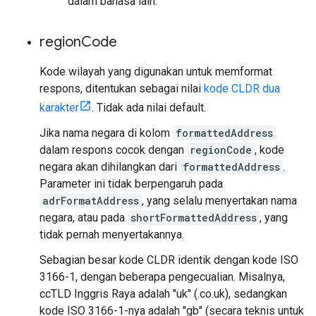
dalam bahasa lain.
region
Code
Kode wilayah yang digunakan untuk memformat
respons, ditentukan sebagai nilai
kode CLDR dua
karakter
. Tidak ada nilai default.
Jika nama negara di kolom
formattedAddress
dalam respons cocok dengan
regionCode
, kode
negara akan dihilangkan dari
formattedAddress
.
Parameter ini tidak berpengaruh pada
adrFormatAddress
, yang selalu menyertakan nama
negara, atau pada
shortFormattedAddress
, yang
tidak pernah menyertakannya.
Sebagian besar kode CLDR identik dengan kode ISO
3166-1, dengan beberapa pengecualian. Misalnya,
ccTLD Inggris Raya adalah "uk" (.co.uk), sedangkan
kode ISO 3166-1-nya adalah "gb" (secara teknis untuk