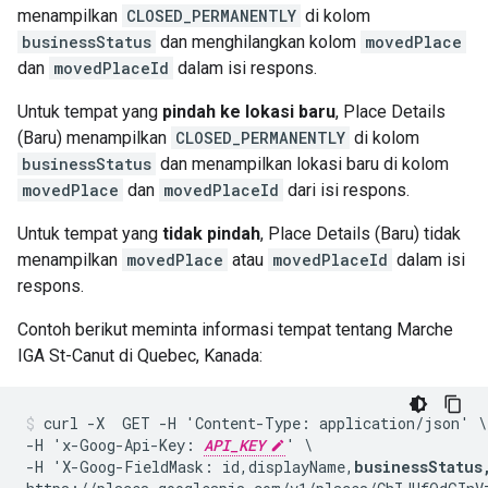
menampilkan
CLOSED_PERMANENTLY
di kolom
businessStatus
dan menghilangkan kolom
movedPlace
dan
movedPlaceId
dalam isi respons.
Untuk tempat yang
pindah ke lokasi baru
, Place Details
(Baru) menampilkan
CLOSED_PERMANENTLY
di kolom
businessStatus
dan menampilkan lokasi baru di kolom
movedPlace
dan
movedPlaceId
dari isi respons.
Untuk tempat yang
tidak pindah
, Place Details (Baru) tidak
menampilkan
movedPlace
atau
movedPlaceId
dalam isi
respons.
Contoh berikut meminta informasi tempat tentang Marche
IGA St-Canut di Quebec, Kanada:
curl -X  GET -H 'Content-Type: application/json' \

-H 'x-Goog-Api-Key: 
API_KEY
' \

-H 'X-Goog-FieldMask: id,displayName,
businessStatus