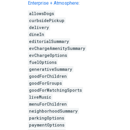
Enterprise + Atmosphere
:
allowsDogs
curbsidePickup
delivery
dineIn
editorialSummary
evChargeAmenitySummary
evChargeOptions
fuelOptions
generativeSummary
goodForChildren
goodForGroups
goodForWatchingSports
liveMusic
menuForChildren
neighborhoodSummary
parkingOptions
paymentOptions