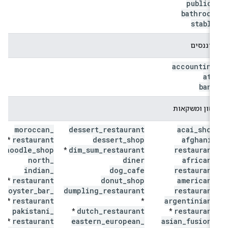
public
_
bathroom
stable
פיננסים
accounting
atm
bank
מזון ומשקאות
moroccan
_
dessert
_
restaurant
acai
_
shop
restaurant
dessert
_
shop
afghani
_
*
noodle
_
shop
dim
_
sum
_
restaurant
restaurant
*
*
north
_
diner
african
_
indian
_
dog
_
cafe
restaurant
restaurant
donut
_
shop
american
_
*
oyster
_
bar
_
dumpling
_
restaurant
restaurant
restaurant
argentinian
_
*
*
pakistani
_
dutch
_
restaurant
restaurant
*
*
restaurant
eastern
_
european
_
asian
_
fusion
_
*