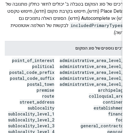
רכים של סוג המקום בטבלה ב' יכולים לחזור כחלק מתגובה של
Place Details (חדש), חיפוש בקרבת מקום (חדש), חיפוש טקסט
(חדש) או Autocomplete (חדש). הסוגים האלה נתמכים גם
includedPrimaryTypes
לבקשות של השלמה אוטומטית
דשה).
ערכים נוספים של סוג המקום
point
_
of
_
interest
administrative
_
area
_
level
_
3
political
administrative
_
area
_
level
_
4
postal
_
code
_
prefix
administrative
_
area
_
level
_
5
postal
_
code
_
suffix
administrative
_
area
_
level
_
6
postal
_
town
administrative
_
area
_
level
_
7
premise
archipelago
route
colloquial
_
area
street
_
address
continent
sublocality
establishment
sublocality
_
level
_
1
finance
sublocality
_
level
_
2
food
sublocality
_
level
_
3
general
_
contractor
sublocality
_
level
_
4
geocode