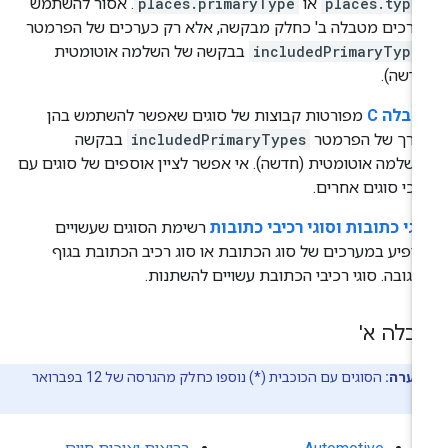
places.type
או
places.primaryType
. אסור להשתמש
רכים מטבלה ב' כחלק מבקשה, אלא רק כערכים של הפרמטר
includedPrimaryType
בבקשה של השלמה אוטומטית
דשה).
בלה C
מפורטות קבוצות של סוגים שאפשר להשתמש בהן
ערך של הפרמטר
includedPrimaryTypes
בבקשה
שלמה אוטומטית (חדשה). אי אפשר לציין אוספים של סוגים עם
כי סוגים אחרים.
גי כתובות וסוגי רכיבי כתובות
רשימת הסוגים שעשויים
ופיע במערכים של סוג הכתובת או סוג רכיב הכתובת בגוף
גובה. סוגי רכיבי הכתובת עשויים להשתנות.
בלה א'
הערה:
הסוגים עם הכוכבית (*) נוספו כחלק מהגרסה של 12 בפברואר
2