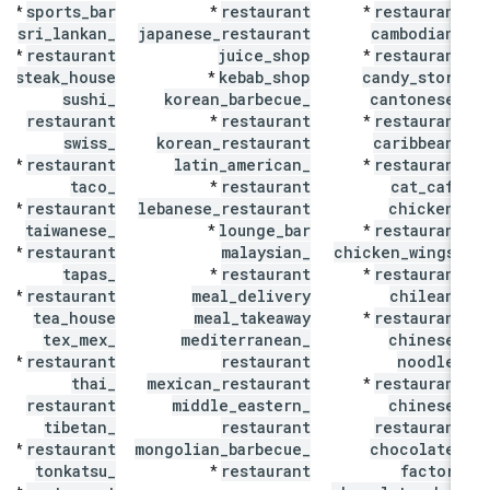
sports
_
bar
restaurant
restaurant
*
*
*
sri
_
lankan
_
japanese
_
restaurant
cambodian
_
restaurant
juice
_
shop
restaurant
*
*
steak
_
house
kebab
_
shop
candy
_
store
*
sushi
_
korean
_
barbecue
_
cantonese
_
restaurant
restaurant
restaurant
*
*
swiss
_
korean
_
restaurant
caribbean
_
restaurant
latin
_
american
_
restaurant
*
*
taco
_
restaurant
cat
_
cafe
*
restaurant
lebanese
_
restaurant
chicken
_
*
taiwanese
_
lounge
_
bar
restaurant
*
*
restaurant
malaysian
_
chicken
_
wings
_
*
tapas
_
restaurant
restaurant
*
*
restaurant
meal
_
delivery
chilean
_
*
tea
_
house
meal
_
takeaway
restaurant
*
tex
_
mex
_
mediterranean
_
chinese
_
restaurant
restaurant
noodle
_
*
thai
_
mexican
_
restaurant
restaurant
*
restaurant
middle
_
eastern
_
chinese
_
tibetan
_
restaurant
restaurant
restaurant
mongolian
_
barbecue
_
chocolate
_
*
tonkatsu
_
restaurant
factory
*