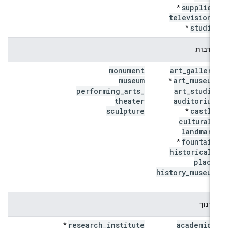
supplier
*
television
_
studio
*
תרבות
monument
art
_
gallery
museum
art
_
museum
*
performing
_
arts
_
art
_
studio
theater
auditorium
sculpture
castle
*
cultural
_
landmark
fountain
*
historical
_
place
history
_
museum
*
חינוך
research
_
institute
academic
_
*