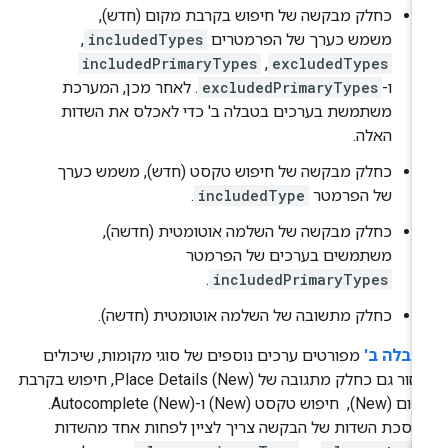
כחלק מבקשה של חיפוש בקרבת מקום (חדש),
משמש כערך של הפרמטרים
includedTypes
,
includedPrimaryTypes
,
excludedTypes
ו-
excludedPrimaryTypes
. לאחר מכן, המערכת
משתמשת בערכים בטבלה ב' כדי לאכלס את השדות
האלה.
כחלק מבקשה של חיפוש טקסט (חדש), משמש כערך
של הפרמטר
includedType
.
כחלק מבקשה של השלמה אוטומטית (חדשה),
משתמשים בערכים של הפרמטר
.
includedPrimaryTypes
כחלק מתשובה של השלמה אוטומטית (חדשה).
טבלה ב'
מפורטים ערכים נוספים של סוגי מקומות, שיכולים
לחזור גם כחלק מתגובה של Place Details (New),‏ חיפוש בקרבת
מקום (New), ‏ חיפוש טקסט (New) ו-Autocomplete (New).
סכת השדות של הבקשה צריך לציין לפחות אחד מהשדות