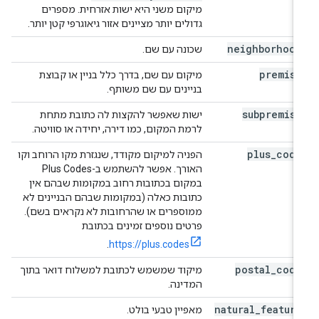
מיקום משני היא ישות אזרחית. מספרים
גדולים יותר מציינים אזור גיאוגרפי קטן יותר.
neighborhood
שכונה עם שם.
premise
מיקום עם שם, בדרך כלל בניין או קבוצת
בניינים עם שם משותף.
subpremise
ישות שאפשר להקצות לה כתובת מתחת
לרמת המקום, כמו דירה, יחידה או סוויטה.
plus
_
code
הפניה למיקום מקודד, שנגזרת מקו הרוחב וקו
האורך. אפשר להשתמש ב-Plus Codes
במקום בכתובות רחוב במקומות שבהם אין
כתובות כאלה (במקומות שבהם הבניינים לא
ממוספרים או שהרחובות לא נקראים בשם).
פרטים נוספים זמינים בכתובת
.
https://plus.codes
postal
_
code
מיקוד שמשמש לכתובת למשלוח דואר בתוך
המדינה.
natural
_
feature
מאפיין טבעי בולט.