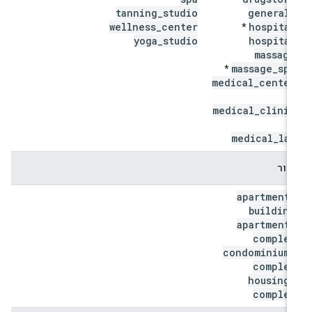
tanning
_
studio
general
_
wellness
_
center
hospital
*
yoga
_
studio
hospital
massage
massage
_
spa
*
medical
_
center
*
medical
_
clinic
*
medical
_
lab
דיור
apartment
_
building
apartment
_
complex
condominium
_
complex
housing
_
complex