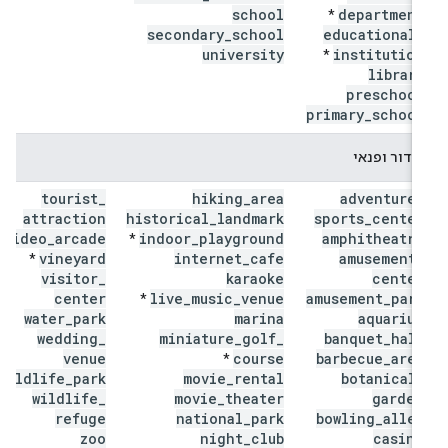
school
department
*
secondary
_
school
educational
_
university
institution
*
library
preschool
primary
_
school
בידור ופנאי
tourist
_
hiking
_
area
adventure
_
attraction
historical
_
landmark
sports
_
center
video
_
arcade
indoor
_
playground
amphitheatre
*
vineyard
internet
_
cafe
amusement
_
*
visitor
_
karaoke
center
center
live
_
music
_
venue
amusement
_
park
*
water
_
park
marina
aquarium
wedding
_
miniature
_
golf
_
banquet
_
hall
venue
course
barbecue
_
area
*
wildlife
_
park
movie
_
rental
botanical
_
wildlife
_
movie
_
theater
garden
refuge
national
_
park
bowling
_
alley
zoo
night
_
club
casino