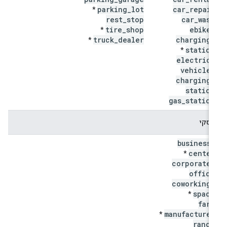
parking
_
lot
car
_
repair
*
rest
_
stop
car
_
wash
tire
_
shop
ebike
_
*
truck
_
dealer
charging
_
*
station
*
electric
_
vehicle
_
charging
_
station
gas
_
station
עסקי
business
_
center
*
corporate
_
office
coworking
_
space
*
farm
manufacturer
*
ranch