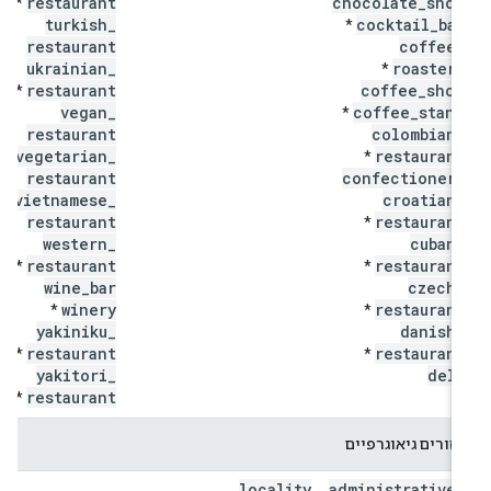
restaurant
chocolate
_
shop
*
turkish
_
cocktail
_
bar
*
restaurant
coffee
_
ukrainian
_
roastery
*
restaurant
coffee
_
shop
*
vegan
_
coffee
_
stand
*
restaurant
colombian
_
vegetarian
_
restaurant
*
restaurant
confectionery
vietnamese
_
croatian
_
restaurant
restaurant
*
western
_
cuban
_
restaurant
restaurant
*
*
wine
_
bar
czech
_
winery
restaurant
*
*
yakiniku
_
danish
_
restaurant
restaurant
*
*
yakitori
_
deli
restaurant
*
אזורים גיאוגרפיים
locality
administrative
_