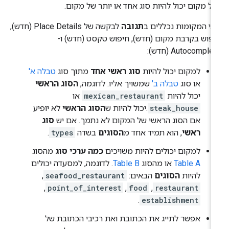
ל מקום יכול להיות סוג אחד או יותר של מקום.
גי המקומות נכללים ב
תגובה
לבקשה של Place Details (חדש),
פוש בקרבת מקום (חדש), חיפוש טקסט (חדש) ו-
Autocomple (חדש):
למקום יכול להיות
סוג ראשי אחד
מתוך סוג
טבלה א'
או סוג
טבלה ב'
שמשויך אליו. לדוגמה,
הסוג הראשי
יכול להיות
mexican_restaurant
או
steak_house
.יכול להיות ש
הסוג הראשי
לא יופיע
אם הסוג הראשי של המקום לא נתמך. אם יש
סוג
ראשי
, הוא תמיד אחד מ
הסוגים
בשדה
types
.
למקום יכולים להיות משויכים
כמה ערכי סוג
מהסוג
Table A
או מהסוג
Table B
. לדוגמה, למסעדה יכולים
להיות
הסוגים
הבאים:
seafood_restaurant
,
,
point_of_interest
,
food
,
restaurant
.
establishment
אפשר לתייג את הכתובת ואת רכיבי הכתובת של