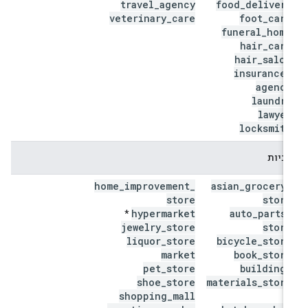
travel
_
agency
food
_
delivery
veterinary
_
care
foot
_
care
funeral
_
home
hair
_
care
hair
_
salon
insurance
_
agency
laundry
lawyer
locksmith
קניות
home
_
improvement
_
asian
_
grocery
_
store
store
hypermarket
auto
_
parts
_
*
jewelry
_
store
store
liquor
_
store
bicycle
_
store
market
book
_
store
pet
_
store
building
_
shoe
_
store
materials
_
store
shopping
_
mall
*