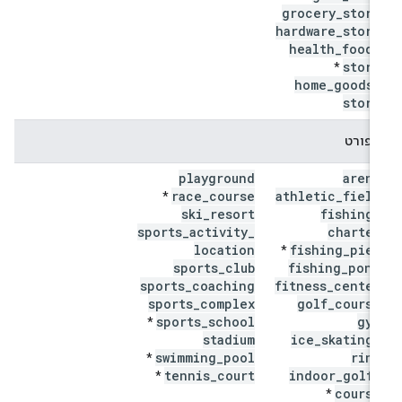
grocery
_
store
hardware
_
store
health
_
food
_
store
*
home
_
goods
_
store
ספורט
playground
arena
race
_
course
athletic
_
field
*
ski
_
resort
fishing
_
sports
_
activity
_
charter
location
fishing
_
pier
*
sports
_
club
fishing
_
pond
sports
_
coaching
fitness
_
center
sports
_
complex
golf
_
course
sports
_
school
gym
*
stadium
ice
_
skating
_
swimming
_
pool
rink
*
tennis
_
court
indoor
_
golf
_
*
course
*