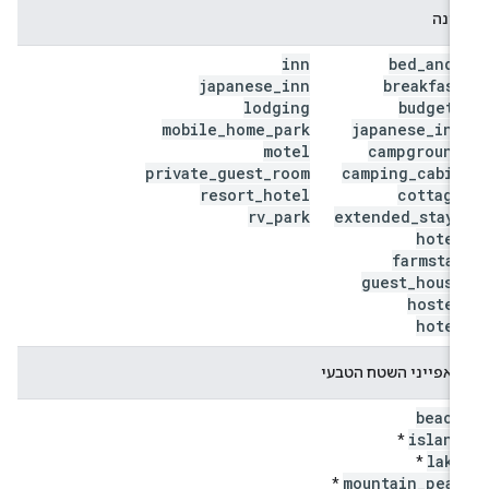
לינה
inn
bed
_
and
_
japanese
_
inn
breakfast
lodging
budget
_
mobile
_
home
_
park
japanese
_
inn
motel
campground
private
_
guest
_
room
camping
_
cabin
resort
_
hotel
cottage
rv
_
park
extended
_
stay
_
hotel
farmstay
guest
_
house
hostel
hotel
מאפייני השטח הטבעי
beach
island
*
lake
*
mountain
_
peak
*