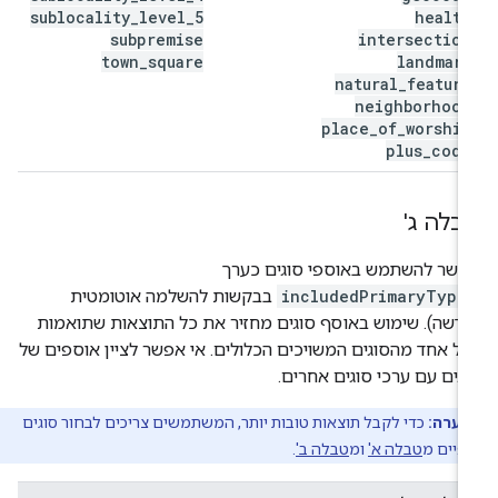
sublocality
_
level
_
5
health
subpremise
intersection
town
_
square
landmark
natural
_
feature
neighborhood
place
_
of
_
worship
plus
_
code
בלה ג'
פשר להשתמש באוספי סוגים כערך
includedPrimaryType
בבקשות להשלמה אוטומטית
דשה). שימוש באוסף סוגים מחזיר את כל התוצאות שתואמות
ל אחד מהסוגים המשויכים הכלולים. אי אפשר לציין אוספים של
גים עם ערכי סוגים אחרים.
הערה:
כדי לקבל תוצאות טובות יותר, המשתמשים צריכים לבחור סוגים
פיים מ
טבלה א'
ומ
טבלה ב'
.