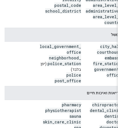
postal
_
code
area
_
level
_
1
school
_
district
administrative
_
area
_
level
_
2
country
ממשל
local
_
government
_
city
_
hall
office
courthouse
neighborhood
_
embassy
police
_
station
fire
_
station
(יפן
government
_
בלבד)
police
office
post
_
office
בריאות ואיכות חיים
pharmacy
chiropractor
physiotherapist
dental
_
clinic
sauna
dentist
skin
_
care
_
clinic
doctor
spa
drugstore