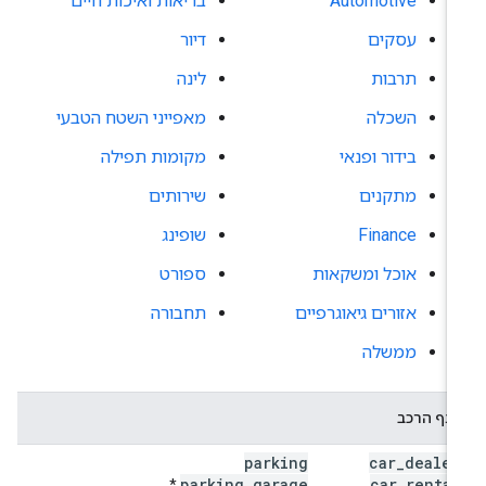
Automotive
בריאות ואיכות חיים
עסקים
דיור
תרבות
לינה
השכלה
מאפייני השטח הטבעי
בידור ופנאי
מקומות תפילה
מתקנים
שירותים
Finance
שופינג
אוכל ומשקאות
ספורט
אזורים גיאוגרפיים
תחבורה
ממשלה
ענף הרכב
parking
car
_
dealer
parking
_
garage
car
_
rental
*