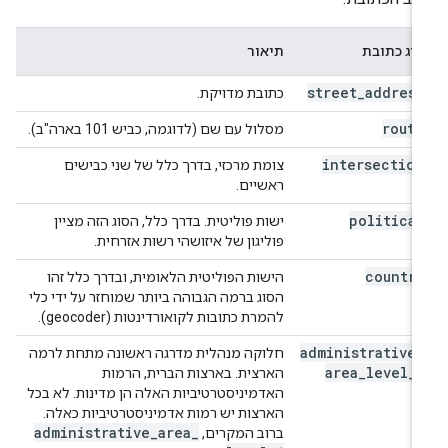
סוג כתובת
תיאור
street
_
address
כתובת מדויקת.
route
מסלול עם שם (לדוגמה, כביש 101 בארה"ב).
intersection
צומת מרכזי, בדרך כלל של שני כבישים
ראשיים.
political
ישות פוליטית. בדרך כלל, הסוג הזה מציין
פוליגון של איזושהי רשות אזרחית.
country
הישות הפוליטית הלאומית, ובדרך כלל זהו
הסוג ברמה הגבוהה ביותר שמוחזר על ידי כלי
להמרת כתובות לקואורדינטות (geocoder).
administrative
_
חלוקה מנהלית מדרגה ראשונה מתחת לרמה
area
_
level
_
1
הארצית. בארצות הברית, הרמות
האדמיניסטרטיביות האלה הן מדינות. לא בכל
הארצות יש רמות אדמיניסטרטיביות כאלה.
administrative
_
area
_
ברוב המקרים,