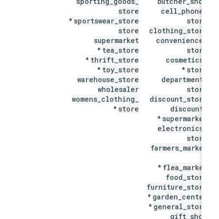
sporting
_
goods
_
butcher
_
shop
store
cell
_
phone
_
sportswear
_
store
store
*
store
clothing
_
store
supermarket
convenience
_
tea
_
store
store
*
thrift
_
store
cosmetics
_
*
toy
_
store
store
*
*
warehouse
_
store
department
_
wholesaler
store
womens
_
clothing
_
discount
_
store
store
discount
_
*
supermarket
*
electronics
_
store
farmers
_
market
*
flea
_
market
*
food
_
store
furniture
_
store
garden
_
center
*
general
_
store
*
gift
_
shop