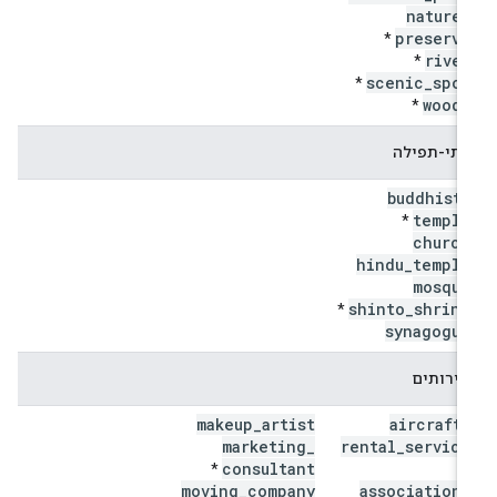
nature
_
preserve
*
river
*
scenic
_
spot
*
woods
*
בתי-תפילה
buddhist
_
temple
*
church
hindu
_
temple
mosque
shinto
_
shrine
*
synagogue
שירותים
makeup
_
artist
aircraft
_
marketing
_
rental
_
service
consultant
*
*
moving
_
company
association
_