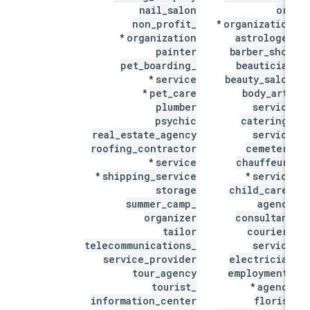
nail
_
salon
or
_
non
_
profit
_
organization
*
organization
astrologer
*
painter
barber
_
shop
pet
_
boarding
_
beautician
service
beauty
_
salon
*
pet
_
care
body
_
art
_
*
plumber
service
psychic
catering
_
real
_
estate
_
agency
service
roofing
_
contractor
cemetery
service
chauffeur
_
*
shipping
_
service
service
*
*
storage
child
_
care
_
summer
_
camp
_
agency
organizer
consultant
tailor
courier
_
telecommunications
_
service
service
_
provider
electrician
tour
_
agency
employment
_
tourist
_
agency
*
information
_
center
florist