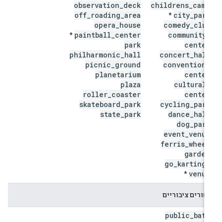
observation
_
deck
childrens
_
camp
off
_
roading
_
area
city
_
park
*
opera
_
house
comedy
_
club
paintball
_
center
community
_
*
park
center
philharmonic
_
hall
concert
_
hall
picnic
_
ground
convention
_
planetarium
center
plaza
cultural
_
roller
_
coaster
center
skateboard
_
park
cycling
_
park
state
_
park
dance
_
hall
dog
_
park
event
_
venue
ferris
_
wheel
garden
go
_
karting
_
venue
*
אזורים ציבוריים
public
_
bath