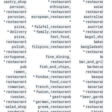
pastry
_
shop
restaurant
restaurant
*
*
*
persian
_
ethiopian
_
asian
_
restaurant
restaurant
restaurant
*
*
peruvian
_
european
_
restaurant
australian
_
restaurant
restaurant
*
*
*
pizza
_
falafel
_
restaurant
austrian
_
*
delivery
family
_
restaurant
restaurant
*
*
*
pizza
_
fast
_
food
_
bagel
_
shop
restaurant
restaurant
bakery
polish
_
filipino
_
restaurant
bangladeshi
_
restaurant
restaurant
*
*
*
portuguese
_
fine
_
dining
_
bar
restaurant
restaurant
bar
_
and
_
grill
*
pub
fish
_
and
_
chips
_
barbecue
_
ramen
_
restaurant
restaurant
*
restaurant
fondue
_
restaurant
basque
_
*
restaurant
food
_
court
restaurant
*
romanian
_
french
_
restaurant
bavarian
_
restaurant
fusion
_
restaurant
restaurant
*
*
*
russian
_
gastropub
beer
_
garden
*
*
restaurant
german
_
restaurant
belgian
_
*
*
salad
_
shop
greek
_
restaurant
restaurant
*
*
sandwich
_
gyro
_
restaurant
bistro
*
*