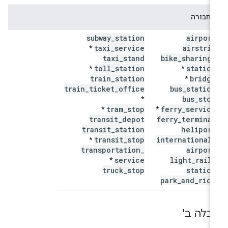
תחבורה
subway
_
station
airport
taxi
_
service
airstrip
*
taxi
_
stand
bike
_
sharing
_
toll
_
station
station
*
*
train
_
station
bridge
*
train
_
ticket
_
office
bus
_
station
bus
_
stop
*
tram
_
stop
ferry
_
service
*
*
transit
_
depot
ferry
_
terminal
transit
_
station
heliport
transit
_
stop
international
_
*
transportation
_
airport
service
light
_
rail
_
*
truck
_
stop
station
park
_
and
_
ride
בלה ב'