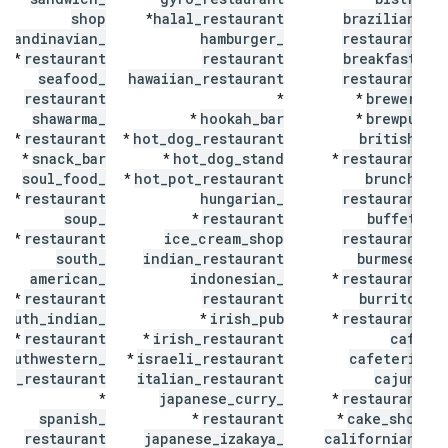
shop
halal
_
restaurant
brazilian
_
*
scandinavian
_
hamburger
_
restaurant
restaurant
restaurant
breakfast
_
*
seafood
_
hawaiian
_
restaurant
restaurant
restaurant
brewery
*
*
shawarma
_
hookah
_
bar
brewpub
*
*
restaurant
hot
_
dog
_
restaurant
british
_
*
*
snack
_
bar
hot
_
dog
_
stand
restaurant
*
*
*
soul
_
food
_
hot
_
pot
_
restaurant
brunch
_
*
restaurant
hungarian
_
restaurant
*
soup
_
restaurant
buffet
_
*
restaurant
ice
_
cream
_
shop
restaurant
*
south
_
indian
_
restaurant
burmese
_
american
_
indonesian
_
restaurant
*
restaurant
restaurant
burrito
_
*
south
_
indian
_
irish
_
pub
restaurant
*
*
restaurant
irish
_
restaurant
cafe
*
*
southwestern
_
israeli
_
restaurant
cafeteria
*
us
_
restaurant
italian
_
restaurant
cajun
_
japanese
_
curry
_
restaurant
*
*
spanish
_
restaurant
cake
_
shop
*
*
restaurant
japanese
_
izakaya
_
californian
_