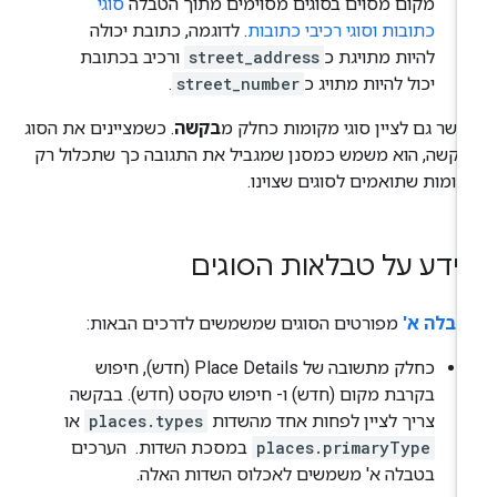
מקום מסוים בסוגים מסוימים מתוך הטבלה
סוגי
כתובות וסוגי רכיבי כתובות
. לדוגמה, כתובת יכולה
להיות מתויגת כ
street_address
ורכיב בכתובת
יכול להיות מתויג כ
street_number
.
שר גם לציין סוגי מקומות כחלק מ
בקשה
. כשמציינים את הסוג
קשה, הוא משמש כמסנן שמגביל את התגובה כך שתכלול רק
ומות שתואמים לסוגים שצוינו.
ידע על טבלאות הסוגים
טבלה א'
מפורטים הסוגים שמשמשים לדרכים הבאות:
כחלק מתשובה של Place Details (חדש), חיפוש
בקרבת מקום (חדש) ו- חיפוש טקסט (חדש). בבקשה
צריך לציין לפחות אחד מהשדות
places.types
או
places.primaryType
במסכת השדות. ‫ הערכים
בטבלה א' משמשים לאכלוס השדות האלה.