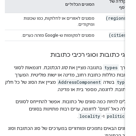
הקלדה של
הסוגים הכלולים
אוסף
(regions)
מסננים לאזורים או לחלוקות, כמו שכונות
ומיקודים.
(cities)
מסננים למקומות ש-Google מזהה כערים.
וגי כתובות וסוגי רכיבי כתובות
ערך
types
בתגובה מציין את
סוג הכתובת
. דוגמאות לסוגי
ובות כוללות כתובת רחוב, מדינה או ישות פוליטית. המערך
type
בשדה
AddressComponent
מציין את הסוג של כל חלק
תובת. לדוגמה, מספר בית או מדינה.
ולים להיות כמה סוגים של כתובות. אפשר להתייחס לסוגים
לה כאל 'תגים'. לדוגמה, ערים רבות מתויגות בסוגים
politica
ו-
locality
.
וגים הבאים נתמכים ומוחזרים במערכים של סוג הכתובת וסוג
יב הכתובת: