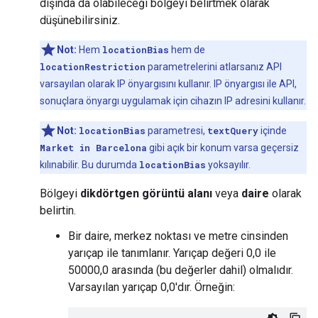
dışında da olabileceği bölgeyi belirtmek olarak
düşünebilirsiniz.
Not:
Hem
locationBias
hem de
locationRestriction
parametrelerini atlarsanız API
varsayılan olarak IP önyargısını kullanır. IP önyargısı ile API,
sonuçlara önyargı uygulamak için cihazın IP adresini kullanır.
Not:
locationBias
parametresi,
textQuery
içinde
Market in Barcelona
gibi açık bir konum varsa geçersiz
kılınabilir. Bu durumda
locationBias
yoksayılır.
Bölgeyi
dikdörtgen görüntü alanı
veya
daire
olarak
belirtin.
Bir daire, merkez noktası ve metre cinsinden
yarıçap ile tanımlanır. Yarıçap değeri 0,0 ile
50000,0 arasında (bu değerler dahil) olmalıdır.
Varsayılan yarıçap 0,0'dır. Örneğin: