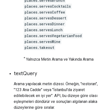
places.servesBrunch
places.servesCocktails
places.servesCoffee
places.servesDessert
places.servesDinner
places.servesLunch
places.servesVegetarianFood
places.servesWine
places.takeout
*
Yalnızca Metin Arama ve Yakında Arama
text
Query
Arama yapılacak metin dizesi. Örneğin, "restoran",
"123 Ana Cadde" veya "İstanbul'da ziyaret
edilebilecek en iyi yer". API, bu dizeye göre olası
eşleşmeleri döndürür ve sonuçları algılanan alaka
düzeylerine göre sıralar.