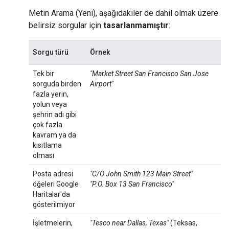
Metin Arama (Yeni), aşağıdakiler de dahil olmak üzere
belirsiz sorgular için
tasarlanmamıştır
:
Sorgu türü
Örnek
Tek bir
"Market Street San Francisco San Jose
sorguda birden
Airport"
fazla yerin,
yolun veya
şehrin adı gibi
çok fazla
kavram ya da
kısıtlama
olması
Posta adresi
"C/O John Smith 123 Main Street"
öğeleri Google
"P.O. Box 13 San Francisco"
Haritalar'da
gösterilmiyor
İşletmelerin,
"Tesco near Dallas, Texas"
(Teksas,