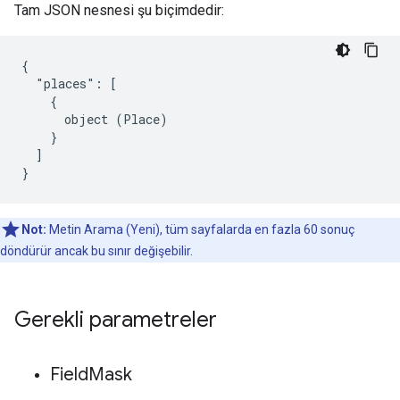
Tam JSON nesnesi şu biçimdedir:
{

  "places": [

    {

      object (Place)

    }

  ]

}
Not:
Metin Arama (Yeni), tüm sayfalarda en fazla 60 sonuç
döndürür ancak bu sınır değişebilir.
Gerekli parametreler
Field
Mask