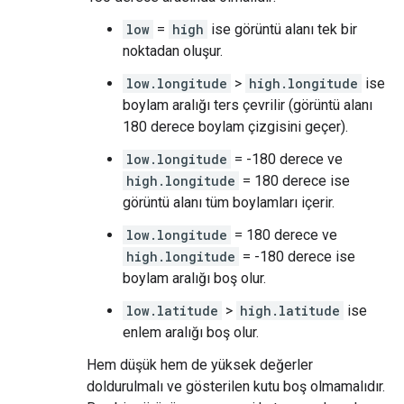
low
=
high
ise görüntü alanı tek bir
noktadan oluşur.
low.longitude
>
high.longitude
ise
boylam aralığı ters çevrilir (görüntü alanı
180 derece boylam çizgisini geçer).
low.longitude
= -180 derece ve
high.longitude
= 180 derece ise
görüntü alanı tüm boylamları içerir.
low.longitude
= 180 derece ve
high.longitude
= -180 derece ise
boylam aralığı boş olur.
low.latitude
>
high.latitude
ise
enlem aralığı boş olur.
Hem düşük hem de yüksek değerler
doldurulmalı ve gösterilen kutu boş olmamalıdır.