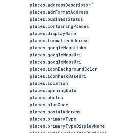
*
places.addressDescriptor
places.adrFormatAddress
places.businessStatus
places.containingPlaces
places.displayName
places.formattedAddress
places.googleMapsLinks
places.googleMapsUri
places.googleMapsUri
places.iconBackgroundColor
places.iconMaskBaseUri
places.location
places.openingDate
places.photos
places.plusCode
places.postalAddress
places.primaryType
places.primaryTypeDisplayName