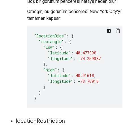
Boş bir görünüm penceresi hataya neden olur.
Örneğin, bu görünüm penceresi New York City'yi
tamamen kapsar:
"locationBias"
:
{
"rectangle"
:
{
"low"
:
{
"latitude"
:
40.477398
,
"longitude"
:
-
74.259087
},
"high"
:
{
"latitude"
:
40.91618
,
"longitude"
:
-
73.70018
}
}
}
location
Restriction