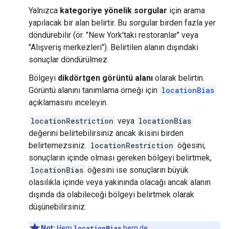
Yalnızca
kategoriye yönelik sorgular
için arama
yapılacak bir alan belirtir. Bu sorgular birden fazla yer
döndürebilir (ör. "New York'taki restoranlar" veya
"Alışveriş merkezleri"). Belirtilen alanın dışındaki
sonuçlar döndürülmez.
Bölgeyi
dikdörtgen görüntü alanı
olarak belirtin.
Görüntü alanını tanımlama örneği için
locationBias
açıklamasını inceleyin.
locationRestriction
veya
locationBias
değerini belirtebilirsiniz ancak ikisini birden
belirtemezsiniz.
locationRestriction
öğesini,
sonuçların içinde olması gereken bölgeyi belirtmek,
locationBias
öğesini ise sonuçların büyük
olasılıkla içinde veya yakınında olacağı ancak alanın
dışında da olabileceği bölgeyi belirtmek olarak
düşünebilirsiniz.
Not:
Hem
locationBias
hem de