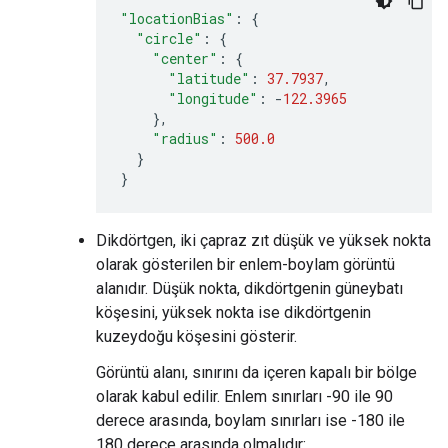
"locationBias"
:
{
"circle"
:
{
"center"
:
{
"latitude"
:
37.7937
,
"longitude"
:
-
122.3965
},
"radius"
:
500.0
}
}
Dikdörtgen, iki çapraz zıt düşük ve yüksek nokta
olarak gösterilen bir enlem-boylam görüntü
alanıdır. Düşük nokta, dikdörtgenin güneybatı
köşesini, yüksek nokta ise dikdörtgenin
kuzeydoğu köşesini gösterir.
Görüntü alanı, sınırını da içeren kapalı bir bölge
olarak kabul edilir. Enlem sınırları -90 ile 90
derece arasında, boylam sınırları ise -180 ile
180 derece arasında olmalıdır: