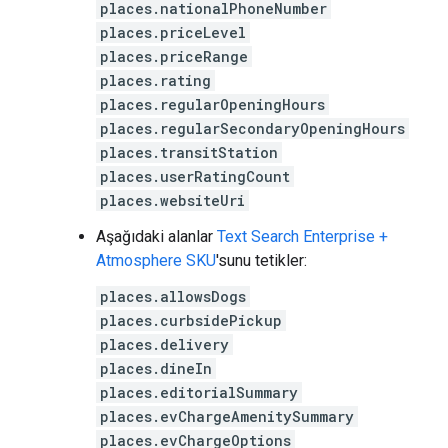
places.nationalPhoneNumber
places.priceLevel
places.priceRange
places.rating
places.regularOpeningHours
places.regularSecondaryOpeningHours
places.transitStation
places.userRatingCount
places.websiteUri
Aşağıdaki alanlar
Text Search Enterprise +
Atmosphere SKU
'sunu tetikler:
places.allowsDogs
places.curbsidePickup
places.delivery
places.dineIn
places.editorialSummary
places.evChargeAmenitySummary
places.evChargeOptions