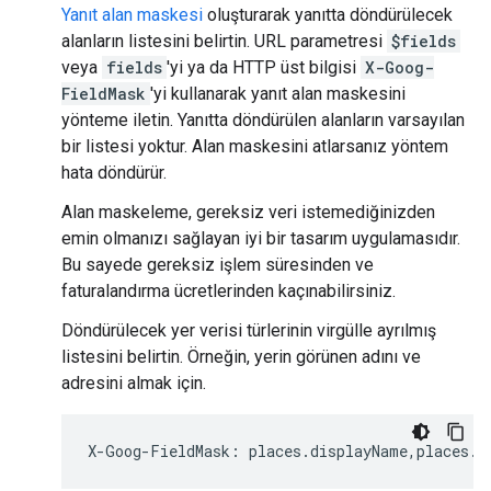
Yanıt alan maskesi
oluşturarak yanıtta döndürülecek
alanların listesini belirtin. URL parametresi
$fields
veya
fields
'yi ya da HTTP üst bilgisi
X-Goog-
FieldMask
'yi kullanarak yanıt alan maskesini
yönteme iletin. Yanıtta döndürülen alanların varsayılan
bir listesi yoktur. Alan maskesini atlarsanız yöntem
hata döndürür.
Alan maskeleme, gereksiz veri istemediğinizden
emin olmanızı sağlayan iyi bir tasarım uygulamasıdır.
Bu sayede gereksiz işlem süresinden ve
faturalandırma ücretlerinden kaçınabilirsiniz.
Döndürülecek yer verisi türlerinin virgülle ayrılmış
listesini belirtin. Örneğin, yerin görünen adını ve
adresini almak için.
X
-
Goog
-
FieldMask
:
places
.
displayName
,
places
.
f