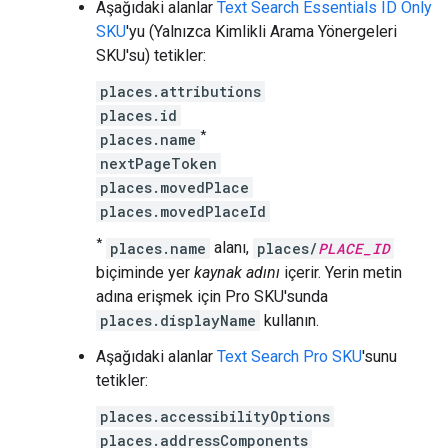
Aşağıdaki alanlar
Text Search Essentials ID Only
SKU
'yu (Yalnızca Kimlikli Arama Yönergeleri
SKU'su) tetikler:
places.attributions
places.id
*
places.name
nextPageToken
places.movedPlace
places.movedPlaceId
*
places.name
alanı,
places/
PLACE_ID
biçiminde yer
kaynak adını
içerir. Yerin metin
adına erişmek için Pro SKU'sunda
places.displayName
kullanın.
Aşağıdaki alanlar
Text Search Pro SKU
'sunu
tetikler:
places.accessibilityOptions
places.addressComponents