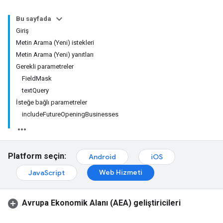
Bu sayfada
Giriş
Metin Arama (Yeni) istekleri
Metin Arama (Yeni) yanıtları
Gerekli parametreler
FieldMask
textQuery
İsteğe bağlı parametreler
includeFutureOpeningBusinesses
Platform seçin:
Android
iOS
Web Hizmeti
JavaScript
Avrupa Ekonomik Alanı (AEA) geliştiricileri