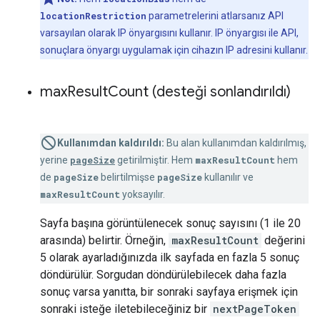
locationRestriction
parametrelerini atlarsanız API
varsayılan olarak IP önyargısını kullanır. IP önyargısı ile API,
sonuçlara önyargı uygulamak için cihazın IP adresini kullanır.
max
Result
Count (desteği sonlandırıldı)
Kullanımdan kaldırıldı:
Bu alan kullanımdan kaldırılmış,
yerine
pageSize
getirilmiştir. Hem
maxResultCount
hem
de
pageSize
belirtilmişse
pageSize
kullanılır ve
maxResultCount
yoksayılır.
Sayfa başına görüntülenecek sonuç sayısını (1 ile 20
arasında) belirtir. Örneğin,
maxResultCount
değerini
5 olarak ayarladığınızda ilk sayfada en fazla 5 sonuç
döndürülür. Sorgudan döndürülebilecek daha fazla
sonuç varsa yanıtta, bir sonraki sayfaya erişmek için
sonraki isteğe iletebileceğiniz bir
nextPageToken