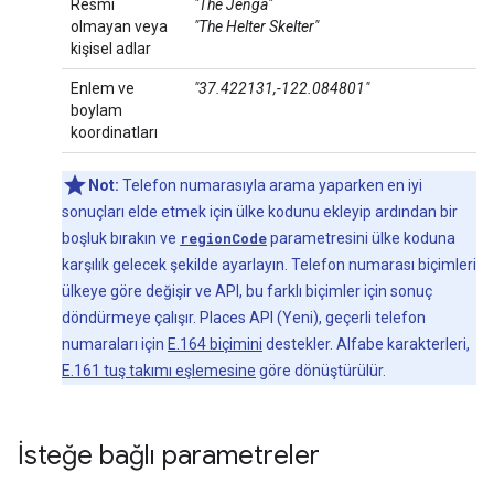
Resmi
"The Jenga"
olmayan veya
"The Helter Skelter"
kişisel adlar
Enlem ve
"37.422131,-122.084801"
boylam
koordinatları
Not:
Telefon numarasıyla arama yaparken en iyi
sonuçları elde etmek için ülke kodunu ekleyip ardından bir
boşluk bırakın ve
regionCode
parametresini ülke koduna
karşılık gelecek şekilde ayarlayın. Telefon numarası biçimleri
ülkeye göre değişir ve API, bu farklı biçimler için sonuç
döndürmeye çalışır. Places API (Yeni), geçerli telefon
numaraları için
E.164 biçimini
destekler. Alfabe karakterleri,
E.161 tuş takımı eşlemesine
göre dönüştürülür.
İsteğe bağlı parametreler