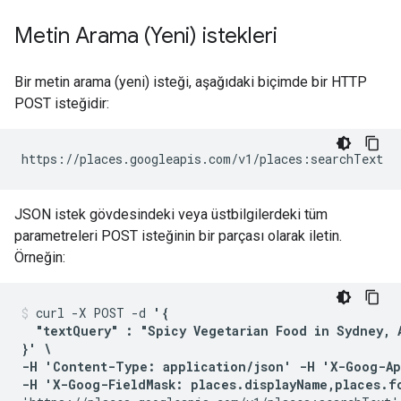
Metin Arama (Yeni) istekleri
Bir metin arama (yeni) isteği, aşağıdaki biçimde bir HTTP
POST isteğidir:
https://places.googleapis.com/v1/places:searchText
JSON istek gövdesindeki veya üstbilgilerdeki tüm
parametreleri POST isteğinin bir parçası olarak iletin.
Örneğin:
curl -X POST -d 
'{

  "textQuery" : "Spicy Vegetarian Food in Sydney, A
}' \

-H 'Content-Type: application/json' -H 'X-Goog-Ap
-H 'X-Goog-FieldMask: places.displayName,places.f