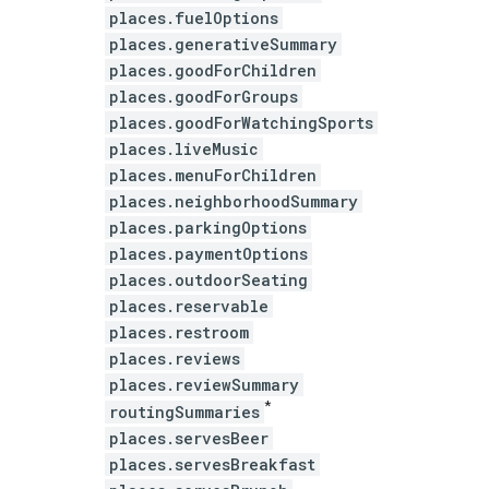
places.fuelOptions
places.generativeSummary
places.goodForChildren
places.goodForGroups
places.goodForWatchingSports
places.liveMusic
places.menuForChildren
places.neighborhoodSummary
places.parkingOptions
places.paymentOptions
places.outdoorSeating
places.reservable
places.restroom
places.reviews
places.reviewSummary
*
routingSummaries
places.servesBeer
places.servesBreakfast