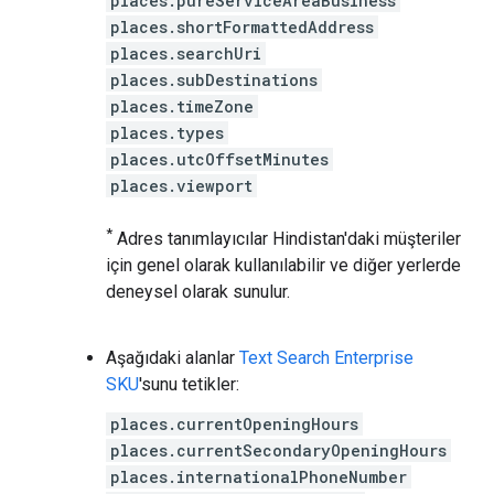
places.pureServiceAreaBusiness
places.shortFormattedAddress
places.searchUri
places.subDestinations
places.timeZone
places.types
places.utcOffsetMinutes
places.viewport
*
Adres tanımlayıcılar Hindistan'daki müşteriler
için genel olarak kullanılabilir ve diğer yerlerde
deneysel olarak sunulur.
Aşağıdaki alanlar
Text Search Enterprise
SKU
'sunu tetikler:
places.currentOpeningHours
places.currentSecondaryOpeningHours
places.internationalPhoneNumber