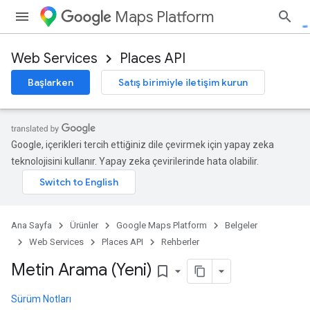
Maps Platform
Web Services
Places API
Başlarken
Satış birimiyle iletişim kurun
Google, içerikleri tercih ettiğiniz dile çevirmek için yapay zeka
teknolojisini kullanır. Yapay zeka çevirilerinde hata olabilir.
Ana Sayfa
Ürünler
Google Maps Platform
Belgeler
Web Services
Places API
Rehberler
Metin Arama (Yeni)
bookmark_border
Sürüm Notları