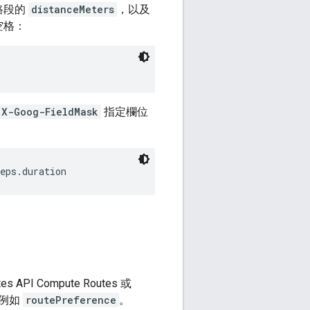
路段的
distanceMeters
，以及
空格：
X-Goog-FieldMask
指定欄位
eps.duration
Compute Routes 或
。例如
routePreference
。