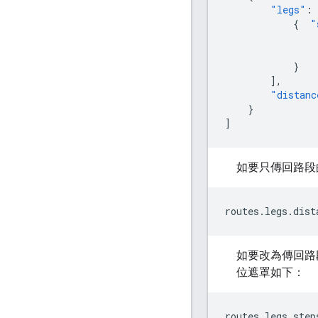
"legs"
:
{
"
}
],
"distanc
}
]
如要只傳回路
routes.legs.dist
如要改為傳回路
位遮罩如下：
routes.legs.step