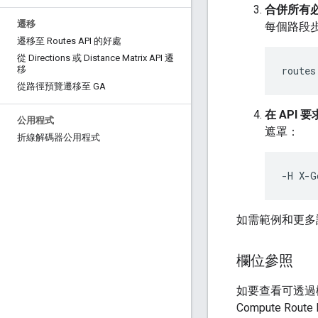
合併所有
遷移
每個路段
遷移至 Routes API 的好處
從 Directions 或 Distance Matrix API 遷
routes
移
從路徑預覽遷移至 GA
在 API
公用程式
遮罩：
折線解碼器公用程式
-H X-G
如需範例和更多
欄位參照
如要查看可透過欄位
Compute R