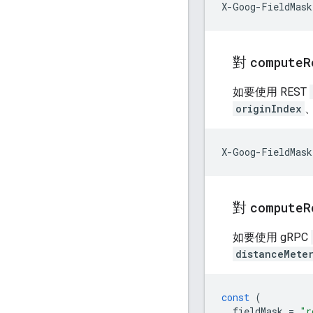
X-Goog-FieldMask
對
compute
R
如要使用 REST
originIndex
X-Goog-FieldMask
對
compute
R
如要使用 gRPC
distanceMete
const
(
fieldMask
=
"r