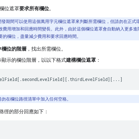
欄位遮罩
要求所有欄位
。
開發期間可以使用這個萬用字元欄位遮罩來判斷所需欄位，但請勿在正式
致費用增加和回應時間變長。此外，由於這個欄位遮罩會自動納入更多進
要的欄位，盡量減少費用和要求回應時間。
中欄位的階層
，找出所需欄位。
步顯示的欄位階層，以以下格式
建構欄位遮罩
：
elField[.secondLevelField][.thirdLevelField][...]
請勿在欄位路徑清單中加入任何空格。
路徑的部分回應如下：