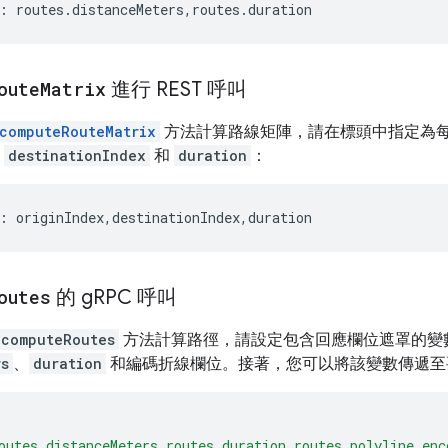
: routes.distanceMeters,routes.duration
oute
Matrix
進行 REST 呼叫
computeRouteMatrix
方法計算路線矩陣，請在標頭中指定為
、
destinationIndex
和
duration
：
: originIndex,destinationIndex,duration
outes
的 g
RPC 呼叫
computeRoutes
方法計算路徑，請設定包含回應欄位遮罩的變
rs
、
duration
和編碼折線欄位。接著，您可以將該變數傳遞至
outes.distanceMeters,routes.duration,routes.polyline.enc