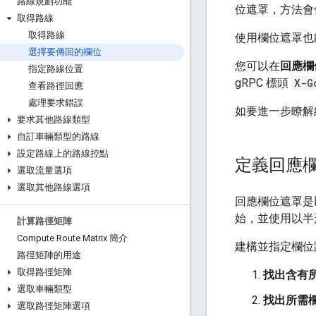
路線規劃功能
位遮罩，方法會
取得路線
取得路線
使用欄位遮罩也
選擇要傳回的欄位
您可以在
回應欄
指定路線位置
gRPC 標頭
X-G
查看路徑回應
處理要求錯誤
如要進一步瞭解
要求其他路線類型
自訂車輛類型的路線
設定路線上的路線控點
定義回應
選取流量選項
選取其他路線選項
回應欄位遮罩是
始，並使用以半
計算路徑矩陣
Compute Route Matrix 簡介
建構並指定欄位
路徑矩陣的用途
取得路徑矩陣
找出含有
選取車輛類型
找出所需
選取路徑矩陣選項