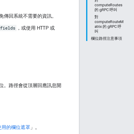
對
computeRoutes
的 gRPC 呼叫
免傳回系統不需要的資訊。
對
computeRouteM
atrix 的 gRPC 呼
fields
，或使用 HTTP 或
叫
欄位路徑注意事項
位。路徑會從頂層回應訊息開
使用的欄位遮罩
」。