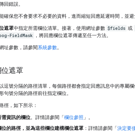
傳回錯誤。
能確保您不會要求不必要的資料，進而縮短回應延遲時間，並避
位遮罩
中指定所需欄位清單。接著，使用網址參數
$fields
或
oog-FieldMask
，將回應欄位遮罩傳遞至任一方法。
網址參數，請參閱
系統參數
。
欄位遮罩
以逗號分隔的路徑清單，每個路徑都會指定回應訊息中的專屬欄
形句號分隔的路徑前往指定欄位。
路徑，如下所示：
所需資訊的欄位
。詳情請參閱「
欄位參照
」。
欄位的路徑，並為這些欄位建構欄位遮罩
：詳情請參閱「
決定要