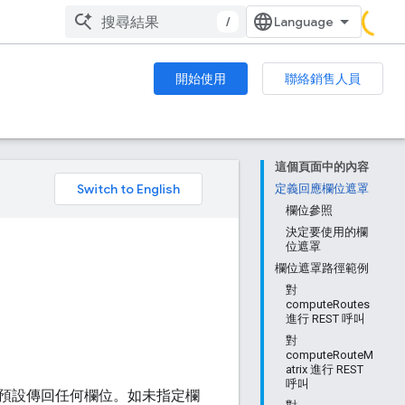
/
開始使用
聯絡銷售人員
這個頁面中的內容
。
定義回應欄位遮罩
欄位參照
決定要使用的欄
位遮罩
欄位遮罩路徑範例
對
computeRoutes
進行 REST 呼叫
對
computeRouteM
atrix 進行 REST
呼叫
預設傳回任何欄位。如未指定欄