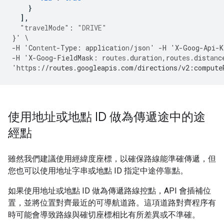
}
],
"travelMode"
:
"DRIVE"
}
'
\
-
H
'Co
ntent
-
Type
:
applica
t
io
n
/jso
n
'
-
H
'X
-
Goog
-
Api
-
K
-
H
'X
-
Goog
-
FieldMask
:
rou
tes
.dura
t
io
n
,
rou
tes
.dis
tan
c
'h
tt
ps
:
//routes.googleapis.com/directions/v2:compute
使用地址或地點 ID 做為傳遞途中的途
經點
雖然我們建議使用經緯度座標，以確保路線能準確傳遞，但
您也可以使用地址字串或地點 ID 指定中途停靠點。
如果使用地址或地點 ID 做為傳遞路線控點，API 會插補位
置，並將位置對齊最近的可導航道路。這項道路對齊程序有
時可能會導致路線與確切座標相比有所差異或不準確。