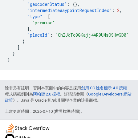
"geocoderStatus"
:
{},
"intermediateWaypointRequestIndex"
:
2
,
"type"
:
[
"premise"
],
"placeId"
:
"ChIJkTc0GKajj4AR9UMsOSHwGD0"
}
]
}
}
除非另有註明，否則本頁面中的內容是採用
創用 CC 姓名標示 4.0 授權
，
程式碼範例則為
阿帕契 2.0 授權
。詳情請參閱《
Google Developers 網站
政策
》。Java 是 Oracle 和/或其關聯企業的註冊商標。
上次更新時間：2026-07-10 (世界標準時間)。
Stack Overflow