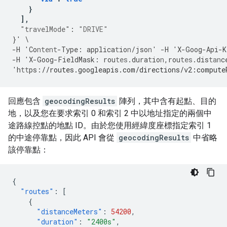
}
],
"travelMode"
:
"DRIVE"
}
'
\
-
H
'Co
ntent
-
Type
:
applica
t
io
n
/jso
n
'
-
H
'X
-
Goog
-
Api
-
K
-
H
'X
-
Goog
-
FieldMask
:
rou
tes
.dura
t
io
n
,
rou
tes
.dis
tan
c
'h
tt
ps
:
//routes.googleapis.com/directions/v2:compute
回應包含
geocodingResults
陣列，其中含有起點、目的
地，以及您在要求索引 0 和索引 2 中以地址指定的兩個中
途路線控點的地點 ID。由於您使用經緯度座標指定索引 1
的中途停靠點，因此 API 會從
geocodingResults
中省略
該停靠點：
{
"routes"
:
[
{
"distanceMeters"
:
54200
,
"duration"
:
"2400s"
,