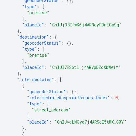
"geocoderStatus"
:
{},
"type"
:
[
"premise"
],
"placeId"
:
"ChIJj38IfwK6j4ARNcyPDnEGa9g"
},
"destination"
:
{
"geocoderStatus"
:
{},
"type"
:
[
"premise"
],
"placeId"
:
"ChIJI7ES6tl_j4ARVpDZoXbWAiY"
},
"intermediates"
:
[
{
"geocoderStatus"
:
{},
"intermediateWaypointRequestIndex"
:
0
,
"type"
:
[
"street_address"
],
"placeId"
:
"ChIJvdLMGyq7j4ARScE5tWX_C0Y"
},
{