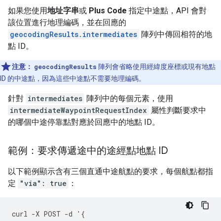
如果您使用
地址字串
或
Plus Code
指定中途點，API 會對
該位置進行地理編碼，並在回應的
geocodingResults.intermediates
陣列中傳回相符的地
點 ID。
注意：
geocodingResults
陣列會省略使用經緯度座標或現有地點
ID 的中途點，因為這些中途點不需要地理編碼。
針對
intermediates
陣列中的每個元素，使用
intermediateWaypointRequestIndex
屬性判斷要求中
的哪個中途停靠點對應於回應中的地點 ID。
範例：要求傳遞途中的途經點地點 ID
以下範例顯示含有三個直通中途航點的要求，每個航點都指
定
"via": true
：
curl
-
X
POST
-
d
'
{