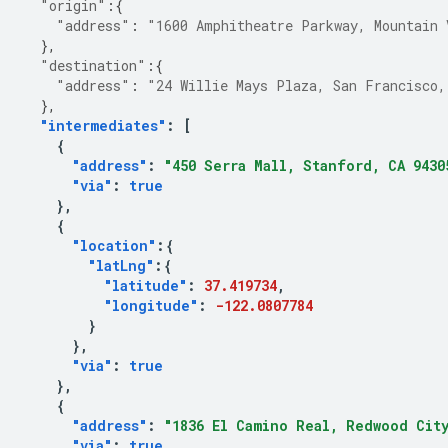
"origin"
:{
"address"
:
"1600 Amphitheatre Parkway, Mountain 
},
"destination"
:{
"address"
:
"24 Willie Mays Plaza, San Francisco,
},
"intermediates"
:
[
{
"address"
:
"450 Serra Mall, Stanford, CA 9430
"via"
:
true
},
{
"location"
:{
"latLng"
:{
"latitude"
:
37.419734
,
"longitude"
:
-122.0807784
}
},
"via"
:
true
},
{
"address"
:
"1836 El Camino Real, Redwood City
"via"
:
true