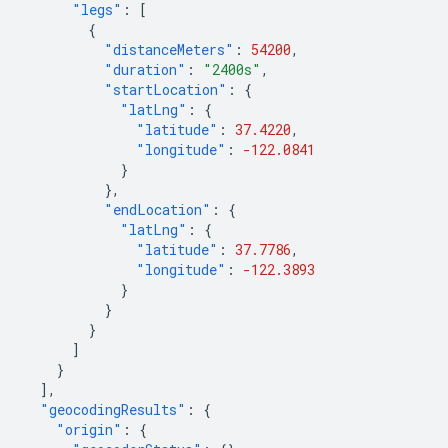
"legs"
:
[
{
"distanceMeters"
:
54200
,
"duration"
:
"2400s"
,
"startLocation"
:
{
"latLng"
:
{
"latitude"
:
37.4220
,
"longitude"
:
-122.0841
}
},
"endLocation"
:
{
"latLng"
:
{
"latitude"
:
37.7786
,
"longitude"
:
-122.3893
}
}
}
]
}
],
"geocodingResults"
:
{
"origin"
:
{