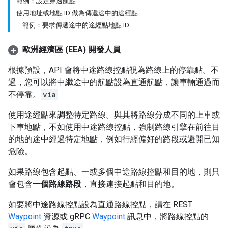
範例：設定穿透航點
使用地址或地點 ID 做為傳遞途中的途經點
範例：要求傳遞途中的途經點地點 ID
歐洲經濟區 (EEA) 開發人員
根據預設，API 會將中途路線控點視為路線上的停靠點。不
過，您可以將中繼途中的航點設為直通航點，讓車輛通過而
不停靠。
via
使用途經點來調整特定路線。與其將路線分成不同的上車或
下車地點，不如使用中途路線控點，強制路線引擎在前往目
的地的途中經過特定地點，例如行經偏好的路段或避開已知
危險。
如果路線包含起點、一或多個中途路線控點和目的地，則只
會包含
一個路線路段
，直接連接起點和目的地。
如要將中途路線控點設為直通路線控點，請在 REST
Waypoint
資源或 gRPC
Waypoint
訊息中，將路線控點的