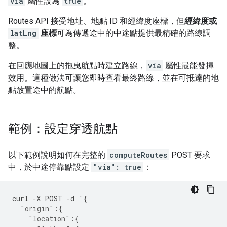
via
屬性設為
true
。
Routes API 接受地址、地點 ID 和經緯度座標，但
經緯度或
latLng
座標
可為傳遞途中的中途點提供最精確的路線調
整。
在回應地圖上的拖曳航點時建立路線，
via
屬性最能發揮
效用。這種做法可讓您即時查看最終路線，並在可抵達的地
點放置途中的航點。
範例：設定穿透航點
以下範例說明如何在完整的
computeRoutes
POST 要求
中，於中途停靠點設定
"via": true
：
curl
-
X
POST
-
d
'
{
"origin"
:{
"location"
:{