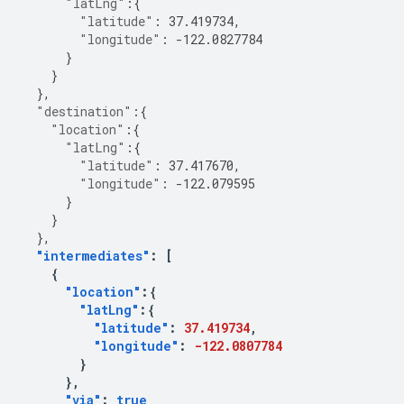
"latLng"
:{
"latitude"
:
37.419734
,
"longitude"
:
-122.0827784
}
}
},
"destination"
:{
"location"
:{
"latLng"
:{
"latitude"
:
37.417670
,
"longitude"
:
-122.079595
}
}
},
"intermediates"
:
[
{
"location"
:{
"latLng"
:{
"latitude"
:
37.419734
,
"longitude"
:
-122.0807784
}
},
"via"
:
true