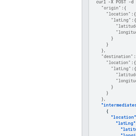
curl
-
X
POST
-
d
"origin"
:{
"location"
:{
"latLng"
:
"latitud
"longitu
}
}
},
"destination"
:
"location"
:{
"latLng"
:
"latitud
"longitu
}
}
},
"intermediate
{
"location
"latLng"
"latit
"long