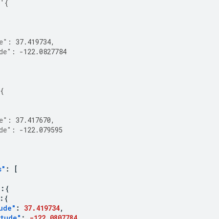
'
{
{
e"
:
37.419734
,
de"
:
-122.0827784
{
{
e"
:
37.417670
,
de"
:
-122.079595
s"
:
[
"
:{
:{
ude"
:
37.419734
,
itude"
:
-122.0807784