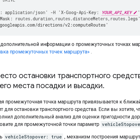
:
applica
t
io
n
/jso
n
'
-
H
'X
-
Goog
-
Api
-
Key
:
YOUR_API_KEY
Mask
:
rou
tes
.dura
t
io
n
,
rou
tes
.dis
tan
ceMe
ters
,
rou
tes
.legs
googleapis.com/directions/v2:computeRoutes'
 дополнительной информации о промежуточных точках марш
овка промежуточных точек маршрута»
.
есто остановки транспортного средст
го места посадки и высадки
.
ная промежуточная точка маршрута привязывается к ближай
т для остановки транспортного средства. Если вы хотите,
лнил дополнительный анализ для оценки пригодности дор
новите для промежуточной точки параметр
vehicleStopove
ть
vehicleStopover: true
, механизм построения маршру