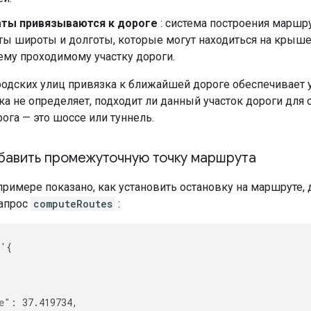
ты привязываются к дороге
: система построения маршр
ы широты и долготы, которые могут находиться на крыше 
му проходимому участку дороги.
родских улиц привязка к ближайшей дороге обеспечивает у
а не определяет, подходит ли данный участок дороги для 
ога — это шоссе или туннель.
бавить промежуточную точку маршрута
римере показано, как установить остановку на маршруте
запрос
computeRoutes
:
'
{
{
e"
:
37.419734
,