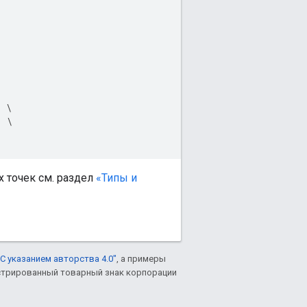
'
\
'
\
 точек см. раздел
«Типы и
С указанием авторства 4.0"
, а примеры
гистрированный товарный знак корпорации