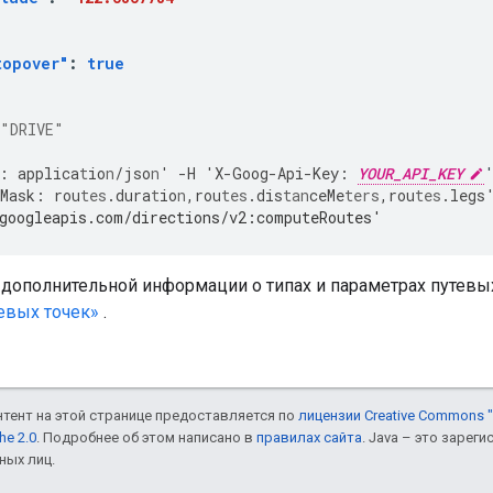
topover"
:
true
"DRIVE"
:
applica
t
io
n
/jso
n
'
-
H
'X
-
Goog
-
Api
-
Key
:
YOUR_API_KEY
Mask
:
rou
tes
.dura
t
io
n
,
rou
tes
.dis
tan
ceMe
ters
,
rou
tes
.legs
googleapis.com/directions/v2:computeRoutes'
 дополнительной информации о типах и параметрах путевых
евых точек»
.
онтент на этой странице предоставляется по
лицензии Creative Commons "
he 2.0
. Подробнее об этом написано в
правилах сайта
. Java – это заре
ных лиц.