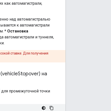
их как автомагистрали,
венно над автомагистралью
зывается к автомагистрали
м. *
Остановка
а автомагистрали и туннеля,
ки.
сокой ставке. Для получения
(vehicle
Stopover) на
для промежуточной точки