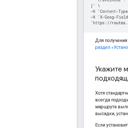
}
'
\
-
H
'Co
ntent
-
Type
-
H
'X
-
Goog
-
Field
'h
tt
ps
:
//routes.
Для получения
раздел «Устан
Укажите м
подходяще
Хотя стандарт
всегда подходи
маршрута выпо
высадки, уста
Если установи