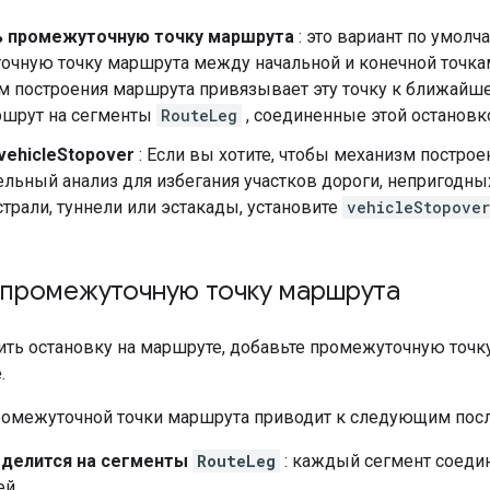
 промежуточную точку маршрута
: это вариант по умолч
очную точку маршрута между начальной и конечной точк
зм построения маршрута привязывает эту точку к ближайш
ршрут на сегменты
RouteLeg
, соединенные этой остановк
vehicleStopover
: Если вы хотите, чтобы механизм постро
льный анализ для избегания участков дороги, непригодных
трали, туннели или эстакады, установите
vehicleStopover
 промежуточную точку маршрута
ить остановку на маршруте, добавьте промежуточную точк
.
омежуточной точки маршрута приводит к следующим пос
делится на сегменты
RouteLeg
: каждый сегмент соедин
й.