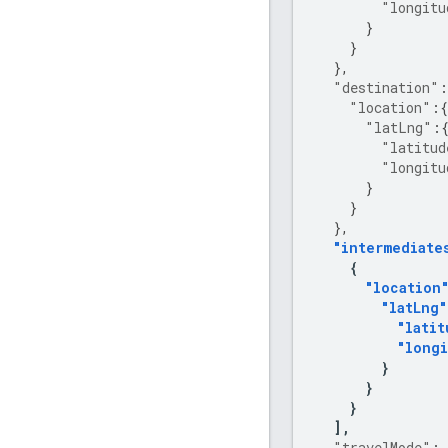
"longitu
}
}
},
"destination"
:
"location"
:{
"latLng"
:
"latitud
"longitu
}
}
},
"intermediate
{
"location
"latLng"
"latit
"long
}
}
}
],
"travelMode"
: