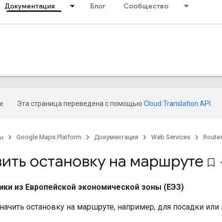
Документация
Блог
Сообщество
Эта страница переведена с помощью
Cloud Translation API
.
ы
Google Maps Platform
Документация
Web Services
Routes
вить остановку на маршруте
bookmark_border
ики из Европейской экономической зоны (ЕЭЗ)
начить остановку на маршруте, например, для посадки или