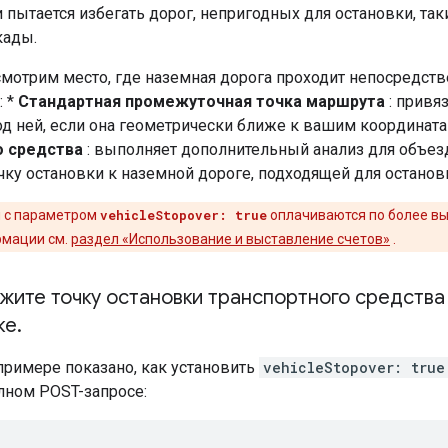
и пытается избегать дорог, непригодных для остановки, так
кады.
смотрим место, где наземная дорога проходит непосредст
: *
Стандартная промежуточная точка маршрута
: привя
од ней, если она геометрически ближе к вашим координата
о средства
: выполняет дополнительный анализ для объезд
ку остановки к наземной дороге, подходящей для останов
 с параметром
vehicleStopover: true
оплачиваются по более вы
рмации см.
раздел «Использование и выставление счетов»
.
жите точку остановки транспортного средства 
ке
.
римере показано, как установить
vehicleStopover: true
лном POST-запросе: