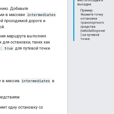
места посадки и
высадки.
анию. Добавьте
Пример:
ами в массиве
intermediates
Укажите точку
остановки
ей проходимой дороге и
транспортного
ой.
средства
(vehicleStopover
) на путевой
ения маршрута выполнял
точке.
 для остановки, таких как
: true
для путевой точки.
у в массив
intermediates
в
ледствиям:
яет одну остановку со