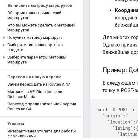
Вычислить матрицу маршрутов
Координа
Обзор матрицы вычислений
координат
маршрутов
ближайше
Что вы можете сделать с матрицей
маршрутов
Для многих го
Получить матрицу маршрута
Однако привязк
Выберите тип транспортного
средства
ближайшая дор
Выберите параметры матрицы
маршрута
Пример: До
Переход на новую версию
В следующем п
Зачем переходить на Routes API?
точку в POST-
Миграция с API Directions или
Distance Matrix
Переход с предварительной версии
curl
-
X
POST
-
d
Routes на GA
"origin"
:{
"location"
:{
Утилиты
"latLng"
:
Интерактивная утилита для работы
"latitud
с полилиниями