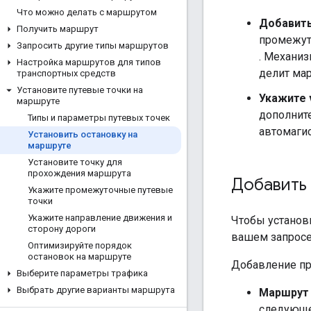
Что можно делать с маршрутом
Добавить
Получить маршрут
промежут
Запросить другие типы маршрутов
. Механи
Настройка маршрутов для типов
делит ма
транспортных средств
Установите путевые точки на
Укажите 
маршруте
дополните
Типы и параметры путевых точек
автомагис
Установить остановку на
маршруте
Установите точку для
прохождения маршрута
Добавить
Укажите промежуточные путевые
точки
Укажите направление движения и
Чтобы установ
сторону дороги
вашем запросе
Оптимизируйте порядок
остановок на маршруте
Добавление пр
Выберите параметры трафика
Выбрать другие варианты маршрута
Маршрут 
следующе