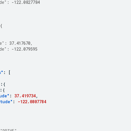
de"
:
-122.0827784
{
{
e"
:
37.417670
,
de"
:
-122.079595
s"
:
[
"
:{
:{
ude"
:
37.419734
,
itude"
:
-122.0807784
"DRIVE"