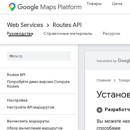
Товары
Цена
Maps Platform
Web Services
Routes API
Руководства
Справочные материалы
Ресурсы
Routes API
Главная
Товар
Попробуйте демо-версию Compute
Routes
Устано
Настройка
Настройте API маршрутов
Разработч
Вы можете наз
Вычислить маршруты
способами:
Обзор вычислений маршрутов