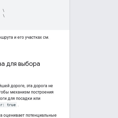
'
\
'
\
рута и его участках см.
ва для выбора
шей дороге, эта дорога не
 чтобы механизм построения
оги для посадки или
r: true
.
та оценивает потенциальные