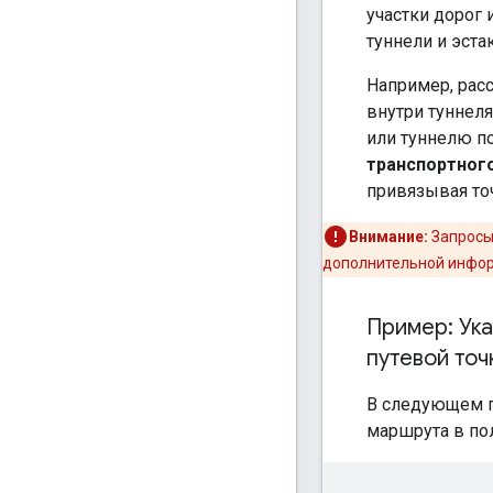
участки дорог 
туннели и эста
Например, рас
внутри туннеля
или туннелю п
транспортног
привязывая точ
Внимание:
Запросы
дополнительной инфо
Пример: Ука
путевой точ
В следующем п
маршрута в по