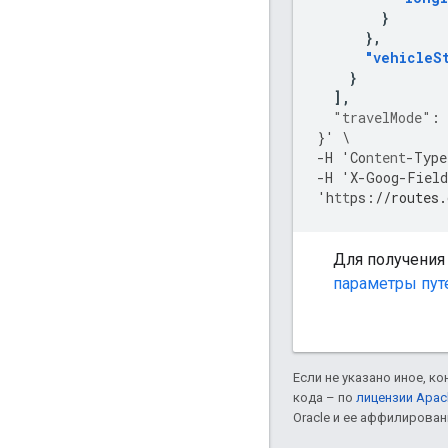
}
},
"vehicleS
}
],
"travelMode"
:
}
'
\
-
H
'Co
ntent
-
Type
-
H
'X
-
Goog
-
Field
'h
tt
ps
:
//routes.
Для получения
параметры пут
Если не указано иное, к
кода – по
лицензии Apac
Oracle и ее аффилирован