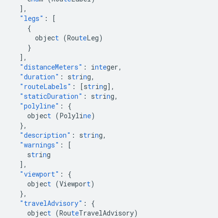
],
"legs"
:
[
{
objec
t
(Rou
te
Leg)
}
],
"distanceMeters"
:
i
nte
ger
,
"duration"
:
s
tr
i
n
g
,
"routeLabels"
:
[
s
tr
i
n
g
],
"staticDuration"
:
s
tr
i
n
g
,
"polyline"
:
{
objec
t
(Polyli
ne
)
},
"description"
:
s
tr
i
n
g
,
"warnings"
:
[
s
tr
i
n
g
],
"viewport"
:
{
objec
t
(Viewpor
t
)
},
"travelAdvisory"
:
{
objec
t
(Rou
te
TravelAdvisory)