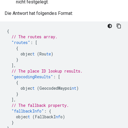
nicht festgelegt.
Die Antwort hat folgendes Format:
{
// The routes array.
"routes"
:
[
{
objec
t
(Rou
te
)
}
],
// The place ID lookup results.
"geocodingResults"
:
[
{
objec
t
(GeocodedWaypoi
nt
)
}
],
// The fallback property.
"fallbackInfo"
:
{
objec
t
(FallbackI
nf
o)
}