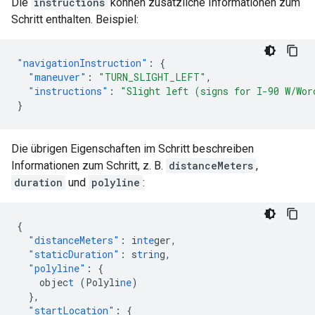
Die
instructions
können zusätzliche Informationen zum
Schritt enthalten. Beispiel:
"navigationInstruction"
:
{
"maneuver"
:
"TURN_SLIGHT_LEFT"
,
"instructions"
:
"Slight left (signs for I-90 W/Wor
}
Die übrigen Eigenschaften im Schritt beschreiben
Informationen zum Schritt, z. B.
distanceMeters
,
duration
und
polyline
:
{
"distanceMeters"
:
i
nte
ger
,
"staticDuration"
:
s
tr
i
n
g
,
"polyline"
:
{
objec
t
(Polyli
ne
)
},
"startLocation"
:
{