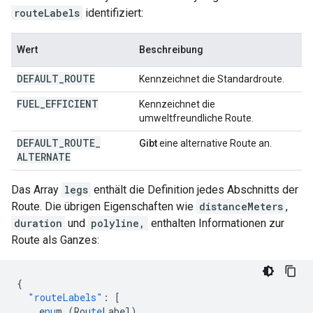
routeLabels
identifiziert:
Wert
Beschreibung
DEFAULT
_
ROUTE
Kennzeichnet die Standardroute.
FUEL
_
EFFICIENT
Kennzeichnet die
umweltfreundliche Route.
DEFAULT
_
ROUTE
_
Gibt
eine alternative Route an.
ALTERNATE
Das Array
legs
enthält die Definition jedes Abschnitts der
Route. Die übrigen Eigenschaften wie
distanceMeters
,
duration
und
polyline,
enthalten Informationen zur
Route als Ganzes:
{
"routeLabels"
:
[
e
nu
m
(Rou
te
Label)