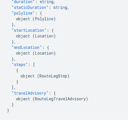
"duration"
:
s
tr
i
n
g
,
"staticDuration"
:
s
tr
i
n
g
,
"polyline"
:
{
objec
t
(Polyli
ne
)
},
"startLocation"
:
{
objec
t
(Loca
t
io
n
)
},
"endLocation"
:
{
objec
t
(Loca
t
io
n
)
},
"steps"
:
[
{
objec
t
(Rou
te
LegS
te
p)
}
],
"travelAdvisory"
:
{
objec
t
(Rou
te
LegTravelAdvisory)
}
}