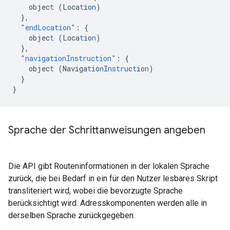
objec
t
(Loca
t
io
n
)
},
"endLocation"
:
{
objec
t
(Loca
t
io
n
)
},
"navigationInstruction"
:
{
objec
t
(Naviga
t
io
n
I
nstru
c
t
io
n
)
}
}
Sprache der Schrittanweisungen angeben
Die API gibt Routeninformationen in der lokalen Sprache
zurück, die bei Bedarf in ein für den Nutzer lesbares Skript
transliteriert wird, wobei die bevorzugte Sprache
berücksichtigt wird. Adresskomponenten werden alle in
derselben Sprache zurückgegeben.