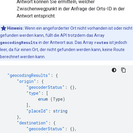
Antwort können Sie ermitteln, welcher
Zwischenwegpunkt in der Anfrage der Orts-ID in der
Antwort entspricht.
Hinweis:
Wenn ein angeforderter Ort nicht vorhanden ist oder nicht
gefunden werden kann, füllt die API trotzdem das Array
geocodingResults
in der Antwort aus. Das Array
routes
ist jedoch
leer, da für einen Ort, der nicht gefunden werden kann, keine Route
berechnet werden kann.
"geocodingResults"
:
{
"origin"
:
{
"geocoderStatus"
:
{},
"type"
:
[
e
nu
m
(Type)
],
"placeId"
:
s
tr
i
n
g
},
"destination"
:
{
"geocoderStatus"
:
{},