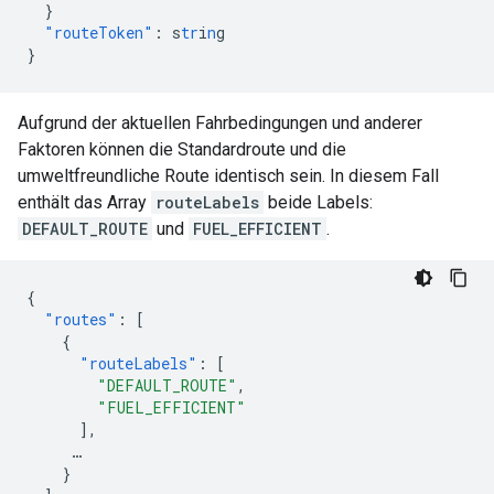
}
"routeToken"
:
s
tr
i
n
g
}
Aufgrund der aktuellen Fahrbedingungen und anderer
Faktoren können die Standardroute und die
umweltfreundliche Route identisch sein. In diesem Fall
enthält das Array
routeLabels
beide Labels:
DEFAULT_ROUTE
und
FUEL_EFFICIENT
.
{
"routes"
:
[
{
"routeLabels"
:
[
"DEFAULT_ROUTE"
,
"FUEL_EFFICIENT"
],
…
}