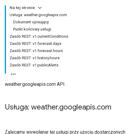
Na tej stronie
Usługa: weather.googleapis.com
Dokument opisujący
Punkt końcowy usługi
Zasób REST: v1.currentConditions
Zasób REST: v1.forecast.days
Zasób REST: v1.forecast.hours
Zasób REST: v1.history.hours
Zasób REST: v1.publicAlerts
weather.googleapis.com API.
Usługa: weather
.
googleapis
.
com
Zalecamy wywołanie tej usługi przy użyciu dostarczonych