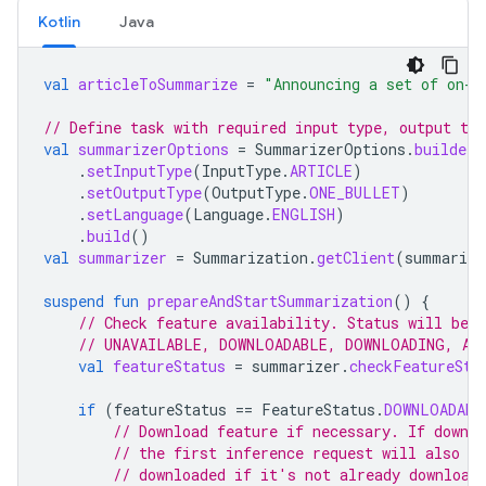
Kotlin
Java
val
articleToSummarize
=
"Announcing a set of on-d
// Define task with required input type, output typ
val
summarizerOptions
=
SummarizerOptions
.
builder
(
.
setInputType
(
InputType
.
ARTICLE
)
.
setOutputType
(
OutputType
.
ONE_BULLET
)
.
setLanguage
(
Language
.
ENGLISH
)
.
build
()
val
summarizer
=
Summarization
.
getClient
(
summarize
suspend
fun
prepareAndStartSummarization
()
{
// Check feature availability. Status will be 
// UNAVAILABLE, DOWNLOADABLE, DOWNLOADING, AV
val
featureStatus
=
summarizer
.
checkFeatureSta
if
(
featureStatus
==
FeatureStatus
.
DOWNLOADABL
// Download feature if necessary. If downl
// the first inference request will also tr
// downloaded if it's not already download