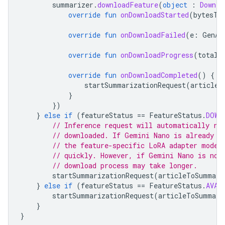
summarizer
.
downloadFeature
(
object
:
Downlo
override
fun
onDownloadStarted
(
bytesTo
override
fun
onDownloadFailed
(
e
:
GenAi
override
fun
onDownloadProgress
(
totalB
override
fun
onDownloadCompleted
()
{
startSummarizationRequest
(
articleT
}
})
}
else
if
(
featureStatus
==
FeatureStatus
.
DOWN
// Inference request will automatically ru
// downloaded. If Gemini Nano is already d
// the feature-specific LoRA adapter model
// quickly. However, if Gemini Nano is not
// download process may take longer.
startSummarizationRequest
(
articleToSummari
}
else
if
(
featureStatus
==
FeatureStatus
.
AVAI
startSummarizationRequest
(
articleToSummari
}
}