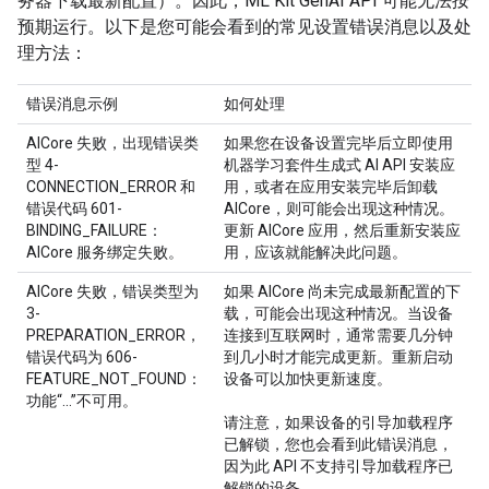
务器下载最新配置）。因此，ML Kit GenAI API 可能无法按
预期运行。以下是您可能会看到的常见设置错误消息以及处
理方法：
错误消息示例
如何处理
AICore 失败，出现错误类
如果您在设备设置完毕后立即使用
型 4-
机器学习套件生成式 AI API 安装应
CONNECTION_ERROR 和
用，或者在应用安装完毕后卸载
错误代码 601-
AICore，则可能会出现这种情况。
BINDING_FAILURE：
更新 AICore 应用，然后重新安装应
AICore 服务绑定失败。
用，应该就能解决此问题。
AICore 失败，错误类型为
如果 AICore 尚未完成最新配置的下
3-
载，可能会出现这种情况。当设备
PREPARATION_ERROR，
连接到互联网时，通常需要几分钟
错误代码为 606-
到几小时才能完成更新。重新启动
FEATURE_NOT_FOUND：
设备可以加快更新速度。
功能“...”不可用。
请注意，如果设备的引导加载程序
已解锁，您也会看到此错误消息，
因为此 API 不支持引导加载程序已
解锁的设备。