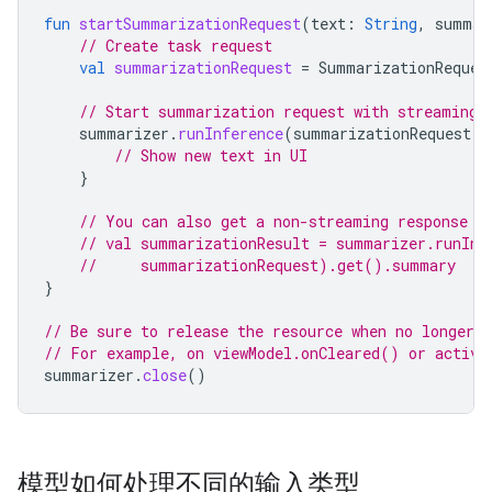
fun
startSummarizationRequest
(
text
:
String
,
summar
// Create task request
val
summarizationRequest
=
SummarizationReques
// Start summarization request with streaming 
summarizer
.
runInference
(
summarizationRequest
)
// Show new text in UI
}
// You can also get a non-streaming response f
// val summarizationResult = summarizer.runInf
//     summarizationRequest).get().summary
}
// Be sure to release the resource when no longer n
// For example, on viewModel.onCleared() or activi
summarizer
.
close
()
模型如何处理不同的输入类型