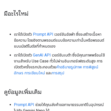
มีอะไรใหม่
เราได้เปิดตัว
Prompt API
เวอร์ชันอัลฟ่า ซึ่งจะสร้างเนื้อหา
ข้อความ โดยอิงตามพรอมต์แบบข้อความเท่านั้นหรือพรอมต์
แบบมัลติโมดัลที่กำหนดเอง
เราได้เปิดตัว
GenAI API
เวอร์ชันเบต้า ซึ่งมีคุณภาพพร้อมใช้
งานสำหรับ Use Case ทั่วไปผ่านอินเทอร์เฟซระดับสูง การ
เปิดตัวครั้งแรกประกอบด้วย
คำอธิบายรูปภาพ
การพิสูจน์
อักษร
การเขียนใหม่
และ
การสรุป
ดูข้อมูลเพิ่มเติม
Prompt API
ช่วยให้คุณส่งคำขอภาษาธรรมชาติในอุปกรณ์
ไปยัง Gemini Nano ได้