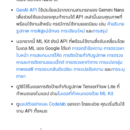
GenAI API
ใช้ประโยชน์จากความสามารถของ Gemini Nano
เพื่อช่วยให้แอปของคุณทำงานได้ API เหล่านี้มอบคุณภาพที่
พร้อมใช้งานสำหรับ กรณีการใช้งานยอดนิยม เช่น
คำอธิบาย
รูปภาพ
การพิสูจน์อักษร
การเขียนใหม่
และ
การสรุป
นอกจากนี้ ML Kit ยังมี API ที่พร้อมใช้งานซึ่งขับเคลื่อนโดย
โมเดล ML ของ Google ได้แก่
การจดจำข้อความ
การตรวจหา
ใบหน้า
การสแกนบาร์โค้ด
การติดป้ายกำกับรูปภาพ
การตรวจ
หาและการติดตามออบเจ็กต์
การตรวจหาท่าทาง
การแบ่งกลุ่ม
ภาพเซลฟี
การตอบกลับอัจฉริยะ
การแปลข้อความ
และ
การระบุ
ภาษา
ดูวิธีใช้โมเดลการติดป้ายกำกับรูปภาพ TensorFlow Lite ที่
กำหนดเองในแอป อ่าน
โมเดลที่กำหนดเองด้วย ML Kit
ดู
แอปตัวอย่างและ Codelab
ของเรา โดยจะช่วย คุณเริ่มต้นใช้
งาน API ทั้งหมด