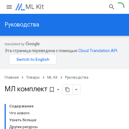
ML Kit
Руководства
Эта страница переведена с помощью
Cloud Translation API
.
Главная
Товары
ML Kit
Руководства
МЛ комплект
bookmark_border
Содержание
Что нового
Узнать больше
Другие ресурсы