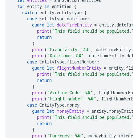
let
entities
=
annotation
.
entities
for
entity
in
entities
{
switch
entity
.
entityType
{
case
EntityType
.
dateTime
:
guard
let
dateTimeEntity
=
entity
.
dateTime
print
(
"This field should be populated."
)
return
}
print
(
"Granularity: %d"
,
dateTimeEntity
.
d
print
(
"DateTime: %@"
,
dateTimeEntity
.
date
case
EntityType
.
flightNumber
:
guard
let
flightNumberEntity
=
entity
.
flig
print
(
"This field should be populated."
)
return
}
print
(
"Airline Code: %@"
,
flightNumberEnti
print
(
"Flight number: %@"
,
flightNumberEn
case
EntityType
.
money
:
guard
let
moneyEntity
=
entity
.
moneyEntity
print
(
"This field should be populated."
)
return
}
print
(
"Currency: %@"
,
moneyEntity
.
integer