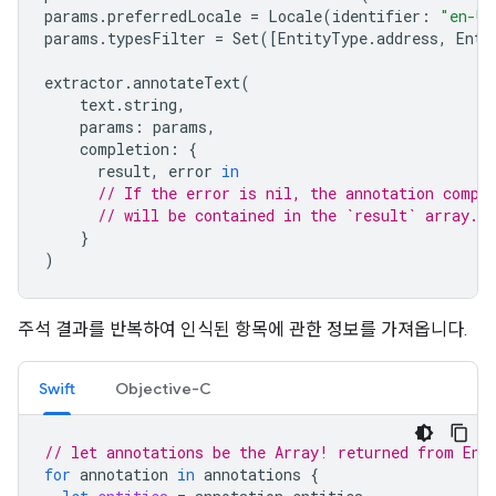
params
.
preferredLocale
=
Locale
(
identifier
:
"en-US
params
.
typesFilter
=
Set
([
EntityType
.
address
,
Enti
extractor
.
annotateText
(
text
.
string
,
params
:
params
,
completion
:
{
result
,
error
in
// If the error is nil, the annotation compl
// will be contained in the `result` array.
}
)
주석 결과를 반복하여 인식된 항목에 관한 정보를 가져옵니다.
Swift
Objective-C
// let annotations be the Array
! returned from Ent
for
annotation
in
annotations
{