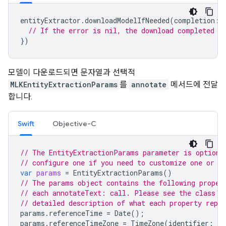
entityExtractor
.
downloadModelIfNeeded
(
completion
:
// If the error is nil, the download completed s
})
모델이 다운로드되면 문자열과 선택적
MLKEntityExtractionParams
를
annotate
메서드에 전달
합니다.
Swift
Objective-C
// The EntityExtractionParams parameter is optiona
// configure one if you need to customize one or m
var
params
=
EntityExtractionParams
()
// The params object contains the following proper
// each annotateText: call. Please see the class's
// detailed description of what each property repre
params
.
referenceTime
=
Date
();
params
.
referenceTimeZone
=
TimeZone
(
identifier
:
"