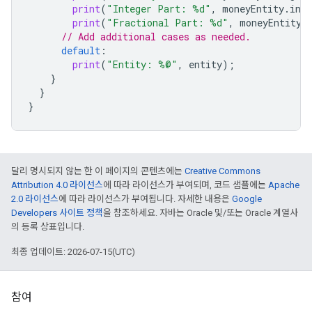
print
(
"Integer Part: %d"
,
moneyEntity
.
int
print
(
"Fractional Part: %d"
,
moneyEntity
.
// Add additional cases as needed.
default
:
print
(
"Entity: %@"
,
entity
);
}
}
}
달리 명시되지 않는 한 이 페이지의 콘텐츠에는
Creative Commons
Attribution 4.0 라이선스
에 따라 라이선스가 부여되며, 코드 샘플에는
Apache
2.0 라이선스
에 따라 라이선스가 부여됩니다. 자세한 내용은
Google
Developers 사이트 정책
을 참조하세요. 자바는 Oracle 및/또는 Oracle 계열사
의 등록 상표입니다.
최종 업데이트: 2026-07-15(UTC)
참여