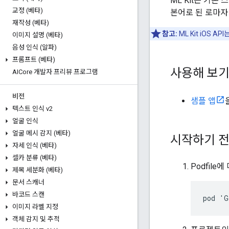
ML Kit는 기본
교정 (베타)
본어로 된 로마자
재작성 (베타)
참고:
ML Kit iOS 
이미지 설명 (베타)
음성 인식 (알파)
프롬프트 (베타)
사용해 보
AICore 개발자 프리뷰 프로그램
비전
샘플 앱
텍스트 인식 v2
얼굴 인식
얼굴 메시 감지 (베타)
시작하기 
자세 인식 (베타)
셀카 분류 (베타)
Podfile
제목 세분화 (베타)
문서 스캐너
바코드 스캔
이미지 라벨 지정
객체 감지 및 추적