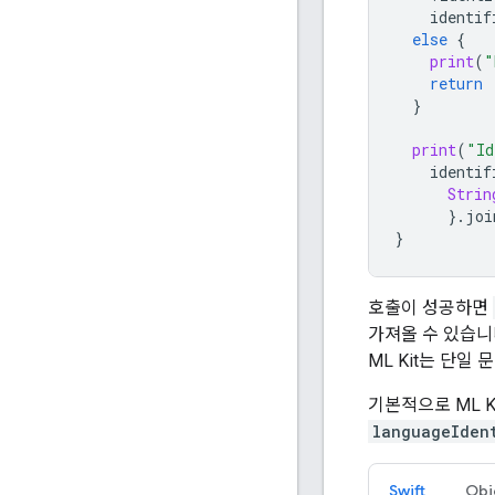
identif
else
{
print
(
"
return
}
print
(
"Id
identif
Strin
}.
joi
}
호출이 성공하면
가져올 수 있습니
ML Kit는 단일
기본적으로 ML K
languageIden
Swift
Obj