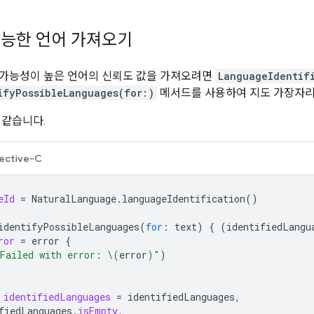
능한 언어 가져오기
 가능성이 높은 언어의 신뢰도 값을 가져오려면
LanguageIdentif
ifyPossibleLanguages(for:)
메서드를 사용하여 지도 가장자리
 같습니다.
ective-C
eId
=
NaturalLanguage
.
languageIdentification
()
identifyPossibleLanguages
(
for
:
text
)
{
(
identifiedLangu
ror
=
error
{
Failed with error: 
\(
error
)
"
)
identifiedLanguages
=
identifiedLanguages
,
fiedLanguages
.
isEmpty
,