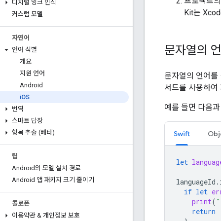
프로젝트의 
디지털 잉크 인식
Kit는 Xc
커스텀 모델
자연어
문자열의 언
언어 식별
개요
지원 언어
문자열의 언어를
Android
서드를 사용하여 
i
OS
예를 들면 다음과
번역
스마트 답장
항목 추출 (베타)
Swift
Obj
팁
let
languag
Android의 모델 설치 경로
Android 앱 패키지 크기 줄이기
languageId
.
if
let
er
print
(
"
콜로폰
return
이용약관 & 개인정보 보호