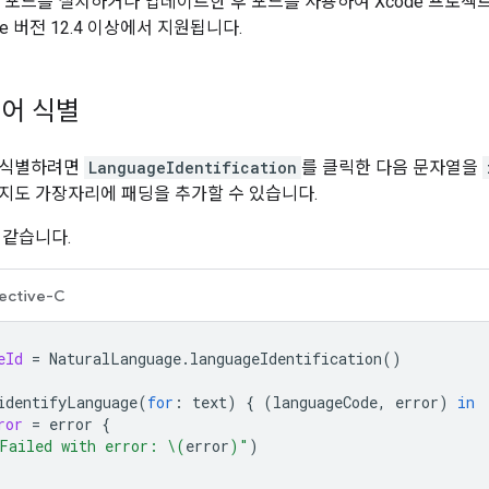
포드를 설치하거나 업데이트한 후 포드를 사용하여 Xcode 프로젝
ode 버전 12.4 이상에서 지원됩니다.
어 식별
 식별하려면
LanguageIdentification
를 클릭한 다음 문자열을
지도 가장자리에 패딩을 추가할 수 있습니다.
 같습니다.
ective-C
eId
=
NaturalLanguage
.
languageIdentification
()
identifyLanguage
(
for
:
text
)
{
(
languageCode
,
error
)
in
ror
=
error
{
Failed with error: 
\(
error
)
"
)