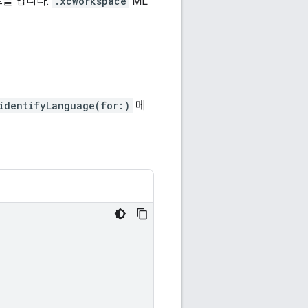
트를 엽니다.
.xcworkspace
ML
identifyLanguage(for:)
메