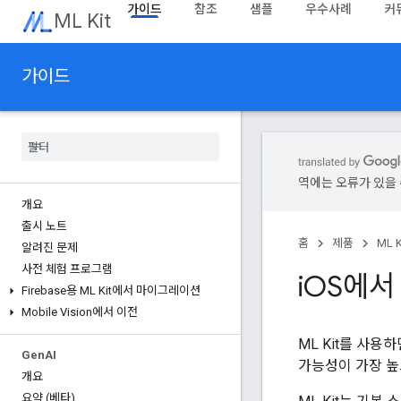
가이드
참조
샘플
우수사례
커
ML Kit
가이드
역에는 오류가 있을 
개요
출시 노트
홈
제품
ML K
알려진 문제
사전 체험 프로그램
i
OS에서 
Firebase용 ML Kit에서 마이그레이션
Mobile Vision에서 이전
ML Kit를 사
Gen
AI
가능성이 가장 높
개요
요약 (베타)