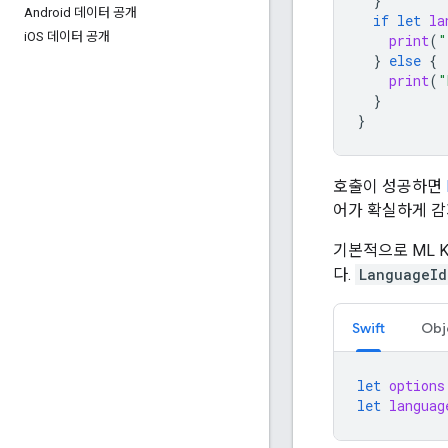
}
Android 데이터 공개
if
let
la
i
OS 데이터 공개
print
(
"
}
else
{
print
(
"
}
}
호출이 성공하면
어가 확실하게 감
기본적으로 ML K
다.
LanguageId
Swift
Obj
let
options
let
languag