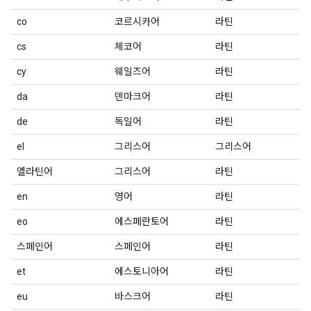
co
코르시카어
라틴
cs
체코어
라틴
cy
웨일즈어
라틴
da
덴마크어
라틴
de
독일어
라틴
el
그리스어
그리스어
엘라틴어
그리스어
라틴
en
영어
라틴
eo
에스페란토어
라틴
스페인어
스페인어
라틴
et
에스토니아어
라틴
eu
바스크어
라틴