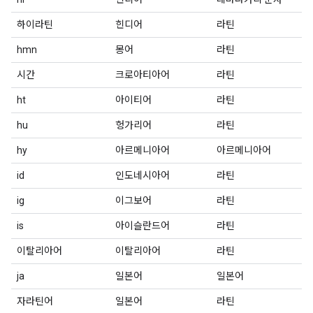
하이라틴
힌디어
라틴
hmn
몽어
라틴
시간
크로아티아어
라틴
ht
아이티어
라틴
hu
헝가리어
라틴
hy
아르메니아어
아르메니아어
id
인도네시아어
라틴
ig
이그보어
라틴
is
아이슬란드어
라틴
이탈리아어
이탈리아어
라틴
ja
일본어
일본어
자라틴어
일본어
라틴