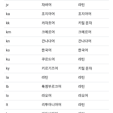
jv
자바어
라틴
ka
조지아어
조지아어
kk
카자흐어
키릴 문자
km
크메르어
크메르어
kn
칸나다어
칸나다어
ko
한국어
한국어
ku
쿠르드어
라틴
ky
키르기즈어
키릴 문자
la
라틴
라틴
lb
룩셈부르크어
라틴
lo
라오어
라오어
lt
리투아니아어
라틴