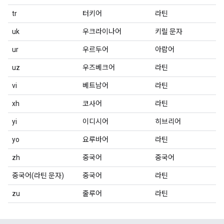
tr
터키어
라틴
uk
우크라이나어
키릴 문자
ur
우르두어
아랍어
uz
우즈베크어
라틴
vi
베트남어
라틴
xh
코사어
라틴
yi
이디시어
히브리어
yo
요루바어
라틴
zh
중국어
중국어
중국어(라틴 문자)
중국어
라틴
zu
줄루어
라틴