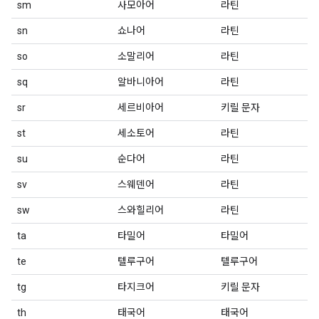
sm
사모아어
라틴
sn
쇼나어
라틴
so
소말리어
라틴
sq
알바니아어
라틴
sr
세르비아어
키릴 문자
st
세소토어
라틴
su
순다어
라틴
sv
스웨덴어
라틴
sw
스와힐리어
라틴
ta
타밀어
타밀어
te
텔루구어
텔루구어
tg
타지크어
키릴 문자
th
태국어
태국어