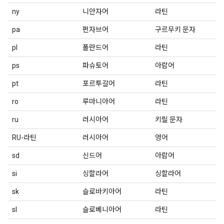
ny
니안자어
라틴
pa
펀자브어
구르무키 문자
pl
폴란드어
라틴
ps
파슈토어
아랍어
pt
포르투갈어
라틴
ro
루마니아어
라틴
ru
러시아어
키릴 문자
RU-라틴
러시아어
영어
sd
신드어
아랍어
si
싱할라어
싱할라어
sk
슬로바키아어
라틴
sl
슬로베니아어
라틴