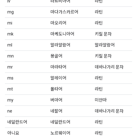
lv
라트비아어
라틴
mg
마다가스카르어
라틴
mi
마오리어
라틴
mk
마케도니아어
키릴 문자
ml
말라얄람어
말라얄람어
mn
몽골어
키릴 문자
mr
마라타어
데바나가리 문자
ms
말레이어
라틴
mt
몰타어
라틴
my
버마어
미얀마
ne
네팔어
데바나가리 문자
네덜란드어
네덜란드어
라틴
아니요
노르웨이어
라틴