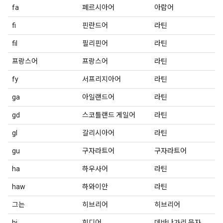
fa
페르시아어
아랍어
fi
핀란드어
라틴
fil
필리핀어
라틴
프랑스어
프랑스어
라틴
fy
서프리지아어
라틴
ga
아일랜드어
라틴
gd
스코틀랜드 게일어
라틴
gl
갈리시아어
라틴
gu
구자라트어
구자라트어
ha
하우사어
라틴
haw
하와이안
라틴
그는
히브리어
히브리어
hi
힌디어
데바나가리 문자