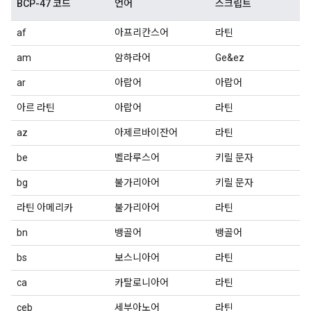
BCP-47 코드
언어
스크립트
af
아프리칸스어
라틴
am
암하라어
Ge&ez
ar
아랍어
아랍어
아르 라틴
아랍어
라틴
az
아제르바이잔어
라틴
be
벨라루스어
키릴 문자
bg
불가리아어
키릴 문자
라틴 아메리카
불가리아어
라틴
bn
뱅골어
뱅골어
bs
보스니아어
라틴
ca
카탈로니아어
라틴
ceb
세부아노어
라틴