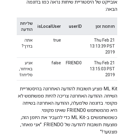
אובייקט של היסטוריית שיחות נראה כמו בדוגמה
הבאה:
שליחת
חותמת זמן
userID
isLocalUser
הודעה
Thu Feb 21
true
אתה
13:13:39 PST
בדרך?
2019
Thu Feb 21
FRIEND0
false
אגיע
13:15:03 PST
באיחור,
2019
סליחה!
‫ML Kit מציע תשובות להודעה האחרונה בהיסטוריית
השיחה. ההודעה האחרונה צריכה להיות ממשתמש לא
מקומי. בדוגמה שלמעלה, ההודעה האחרונה בשיחה
היא מהמשתמש FRIEND0 שאינו מקומי.
כשמשתמשים ב-ML Kit כדי להעביר את היומן הזה,
מוצעות תשובות להודעה של FRIENDO: "אני מאחר,
מצטער!"