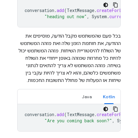
conversation
.
add
(
TextMessage
.
createForLocalUs
"heading out now"
,
System
.
currentTime
בכל פעם שהמשתמש מקבל הודעה, מוסיפים את
ההודעה, את חותמת הזמן שלה ואת מזהה המשתמש
של השולח להיסטוריית השיחות. מזהה המשתמש יכול
להיות כל מחרוזת שמזהה באופן ייחודי את השולח
בשיחה. מזהה המשתמש לא צריך להתאים לנתוני
משתמשים כלשהם, והוא לא צריך להיות עקבי בין
שיחות או הפעלות של מחולל התשובות החכמות.
Java
Kotlin
conversation
.
add
(
TextMessage
.
createForRemoteU
"Are you coming back soon?"
,
System
.
c