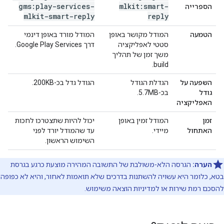
gms:play-services-
mlkit:smart-
הספרייה
mlkit-smart-reply
reply
הטמעה
המודל מקושר באופן
המודל מורד באופן דינמי
סטטי לאפליקציה
דרך Google Play Services.
משך זמן של תהליך
build.
השפעה על
הגדלת הגודל
הגודל גדל בכ-200KB.
גודל
בכ-5.7MB.
האפליקציה
זמן
המודל זמין באופן
יכול להיות שתצטרכו לחכות
האתחול
מיידי.
עד שהמודל יורד לפני
השימוש הראשון.
הערה:
הגרסה הלא-משולבת של התשובה המהירה מוצעת כרגע בגרסת
בטא, כלומר היא עשויה להשתנות בדרכים שלא תואמות לאחור, והיא לא כפופה
להסכם רמת שירות או למדיניות הוצאה משימוש.