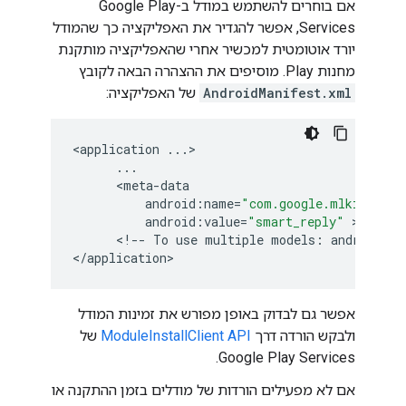
אם בוחרים להשתמש במודל ב-Google Play
Services, אפשר להגדיר את האפליקציה כך שהמודל
יורד אוטומטית למכשיר אחרי שהאפליקציה מותקנת
מחנות Play. מוסיפים את ההצהרה הבאה לקובץ
AndroidManifest.xml
של האפליקציה:
<
application
...
>

...
      <
meta
-
data
android
:
name
=
"com.google.mlkit.visi
android
:
value
=
"smart_reply"
 >

      <
!
--
To
use
multiple
models
:
android
:
va
<
/
application
אפשר גם לבדוק באופן מפורש את זמינות המודל
ולבקש הורדה דרך
ModuleInstallClient API
של
Google Play Services.
אם לא מפעילים הורדות של מודלים בזמן ההתקנה או