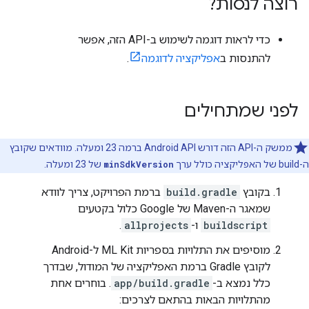
רוצה לנסות?
כדי לראות דוגמה לשימוש ב-API הזה, אפשר
להתנסות ב
אפליקציה לדוגמה
.
לפני שמתחילים
ממשק ה-API הזה דורש Android API ברמה 23 ומעלה. מוודאים שקובץ
ה-build של האפליקציה כולל ערך
minSdkVersion
של 23 ומעלה.
בקובץ
build.gradle
ברמת הפרויקט, צריך לוודא
שמאגר ה-Maven של Google כלול בקטעים
buildscript
ו-
allprojects
.
מוסיפים את התלויות בספריות ML Kit ל-Android
לקובץ Gradle ברמת האפליקציה של המודול, שבדרך
כלל נמצא ב-
app/build.gradle
. בוחרים אחת
מהתלויות הבאות בהתאם לצרכים: