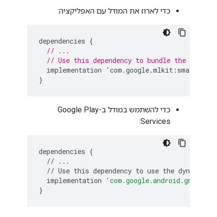
כדי לארוז את המודל עם האפליקציה:
dependencies
{
// ...
// Use this dependency to bundle the model 
implementation
'
com
.
google
.
mlkit
:
smart
-
repl
}
כדי להשתמש במודל ב-Google Play
Services:
dependencies
{
//
...
//
Use
this
dependency
to
use
the
dynamical
implementation
'com.google.android.gms:play
}