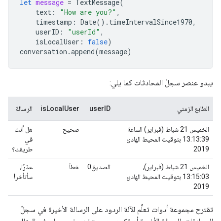
let
message
=
TextMessage
(
text
:
"How are you?"
,
timestamp
:
Date
().
timeIntervalSince1970
,
userID
:
"userId"
,
isLocalUser
:
false
)
conversation
.
append
(
message
)
يبدو عنصر سجلّ المحادثات كما يلي:
الطابع الزمني
userID
isLocalUser
الرسالة
الخميس 21 شباط (فبراير) الساعة
صحيح
هل أنت
13:13:39 بتوقيت المحيط الهادئ
في
2019
طريقك؟
الخميس 21 شباط (فبراير)،
الصديق0
خطأ
عذرًا،
13:15:03 بتوقيت المحيط الهادئ
سأتأخر!
2019
تقترح مجموعة أدوات تعلُّم الآلة الردود على الرسالة الأخيرة في سجلّ