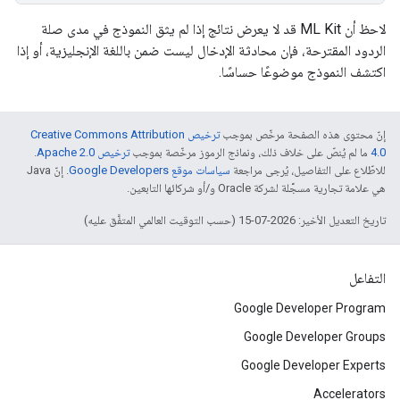
لاحظ أن ML Kit قد لا يعرض نتائج إذا لم يثق النموذج في مدى صلة
الردود المقترحة، فإن محادثة الإدخال ليست ضمن باللغة الإنجليزية، أو إذا
اكتشف النموذج موضوعًا حساسًا.
إنّ محتوى هذه الصفحة مرخّص بموجب
ترخيص Creative Commons Attribution
4.0‏
ما لم يُنصّ على خلاف ذلك، ونماذج الرموز مرخّصة بموجب
ترخيص Apache 2.0‏
.
للاطّلاع على التفاصيل، يُرجى مراجعة
سياسات موقع Google Developers‏
. إنّ Java
هي علامة تجارية مسجَّلة لشركة Oracle و/أو شركائها التابعين.
تاريخ التعديل الأخير: 2026-07-15 (حسب التوقيت العالمي المتفَّق عليه)
التفاعل
Google Developer Program
Google Developer Groups
Google Developer Experts
Accelerators