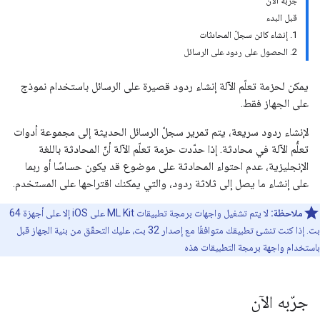
جرّبه الآن
قبل البدء
1. إنشاء كائن سجلّ المحادثات
2. الحصول على ردود على الرسائل
يمكن لحزمة تعلّم الآلة إنشاء ردود قصيرة على الرسائل باستخدام نموذج
على الجهاز فقط.
لإنشاء ردود سريعة، يتم تمرير سجلّ الرسائل الحديثة إلى مجموعة أدوات
تعلُّم الآلة في محادثة. إذا حدّدت حزمة تعلّم الآلة أنّ المحادثة باللغة
الإنجليزية، عدم احتواء المحادثة على موضوع قد يكون حساسًا أو ربما
على إنشاء ما يصل إلى ثلاثة ردود، والتي يمكنك اقتراحها على المستخدم.
ملاحظة:
لا يتم تشغيل واجهات برمجة تطبيقات ML Kit على iOS إلا على أجهزة 64
بت. إذا كنت تنشئ تطبيقك متوافقًا مع إصدار 32 بت، عليك التحقّق من بنية الجهاز قبل
باستخدام واجهة برمجة التطبيقات هذه
جرّبه الآن