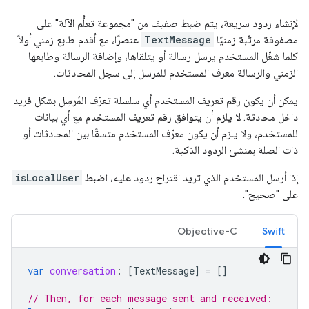
لإنشاء ردود سريعة، يتم ضبط صفيف من "مجموعة تعلُّم الآلة" على
مصفوفة مرتّبة زمنيًا
TextMessage
عنصرًا، مع أقدم طابع زمني أولاً
كلما شغّل المستخدم يرسل رسالة أو يتلقاها، وإضافة الرسالة وطابعها
الزمني والرسالة معرف المستخدم للمرسل إلى سجل المحادثات.
يمكن أن يكون رقم تعريف المستخدم أي سلسلة تعرّف المُرسِل بشكل فريد
داخل محادثة. لا يلزم أن يتوافق رقم تعريف المستخدم مع أي بيانات
للمستخدم، ولا يلزم أن يكون معرّف المستخدم متسقًا بين المحادثات أو
ذات الصلة بمنشئ الردود الذكية.
إذا أرسل المستخدم الذي تريد اقتراح ردود عليه، اضبط
isLocalUser
على "صحيح".
Objective-C
Swift
var
conversation
:
[
TextMessage
]
=
[]
// Then, for each message sent and received: