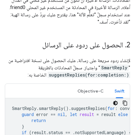
المحادثات. الرسالة الأخيرة أن تكون من مستخدم غير محلي في المثال
أعلاه، الرسالة الأخيرة في المحادثة من المستخدم غير المحلي friend0.
عند استخدام سجلّ "تعلُّم الآلة" هذا، يقترح عليك يردّ على رسالة الهبة:
"لقد تأخرت، آسف."
2
.
الحصول على ردود على الرسائل
لإنشاء ردود سريعة على رسالة، عليك الحصول على نسخة افتراضية من
"
SmartReply
" واجتياز. سجلّ المحادثات بالطريقة
suggestReplies(for:completion:)
الخاصة به:
Objective-C
Swift
SmartReply
.
smartReply
().
suggestReplies
(
for
:
conver
guard
error
==
nil
,
let
result
=
result
else
{
return
}
if
(
result
.
status
==
.
notSupportedLanguage
)
{