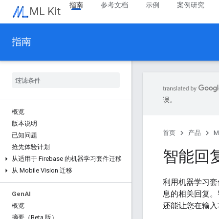
指南
参考文档
示例
案例研究
ML Kit
指南
误。
概览
版本说明
首页
产品
M
已知问题
抢先体验计划
智能回
从适用于 Firebase 的机器学习套件迁移
从 Mobile Vision 迁移
利用机器学习套
息的相关回复。
Gen
AI
还能让您在输入
概览
摘要（Beta 版）