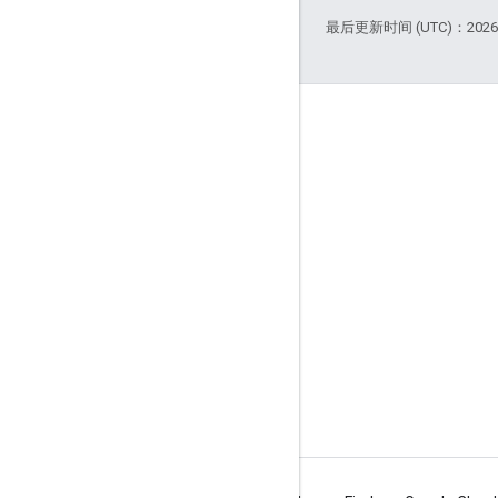
最后更新时间 (UTC)：2026-
互动
Google Developer Program
Google Developer Groups
Google Developer Experts
Accelerators
Google Cloud & NVIDIA