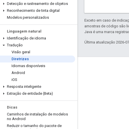
Detecção e rastreamento de objetos
Reconhecimento de tinta digital
Modelos personalizados
Exceto em caso de indicaç
amostras de código são l
Linguagem natural
Java é uma marca registrad
Identificação de idioma
Última atualização 2026-0
Tradução
Visão geral
Diretrizes
Idiomas disponíveis
Envolver
Android
Google Developer Program
i
OS
Resposta inteligente
Google Developer Groups
Extração de entidade (Beta)
Google Developer Experts
Accelerators
Dicas
Caminhos de instalação de modelos
Google Cloud & NVIDIA
no Android
Reduzir o tamanho do pacote de