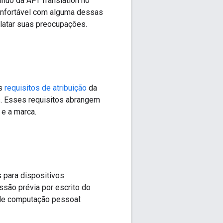
nuo da API Translation no
confortável com alguma dessas
latar suas preocupações.
os
requisitos de atribuição
da
s. Esses requisitos abrangem
 e a marca.
s para dispositivos
ssão prévia por escrito do
 de computação pessoal: