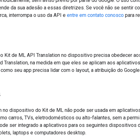
iodicamente, sem aviso prévio por parte do Google. O uso contí
ende da sua adesão a essas diretrizes. Se você não se sentir 
rca, interrompa o uso da API e
entre em contato conosco
para re
o Kit de ML API Translation no dispositivo precisa obedecer a
d Translation, na medida em que eles se aplicam aos aplicativo
 como seu app precisa lidar com o layout, a atribuição do Google
s
n no dispositivo do Kit de ML não pode ser usada em aplicativo
mo carros, TVs, eletrodomésticos ou alto-falantes, sem a permi
pode ser integrado a aplicativos para os seguintes dispositivos
blets, laptops e computadores desktop.