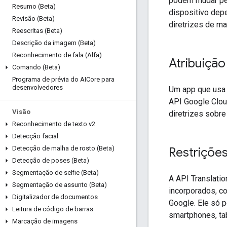
podem mudar per
Resumo (Beta)
dispositivo dep
Revisão (Beta)
diretrizes de ma
Reescritas (Beta)
Descrição da imagem (Beta)
Reconhecimento de fala (Alfa)
Atribuição
Comando (Beta)
Programa de prévia do AICore para
desenvolvedores
Um app que usa 
API Google Clou
Visão
diretrizes sobre
Reconhecimento de texto v2
Detecção facial
Detecção de malha de rosto (Beta)
Restriçõe
Detecção de poses (Beta)
Segmentação de selfie (Beta)
A API Translatio
Segmentação de assunto (Beta)
incorporados, co
Digitalizador de documentos
Google. Ele só 
Leitura de código de barras
smartphones, ta
Marcação de imagens