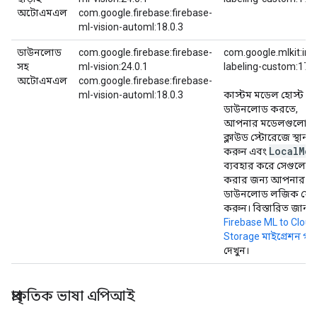
অটোএমএল
com.google.firebase:firebase-
ml-vision-automl:18.0.3
ডাউনলোড
com.google.firebase:firebase-
com.google.mlkit:im
সহ
ml-vision:24.0.1
labeling-custom:17.0
অটোএমএল
com.google.firebase:firebase-
ml-vision-automl:18.0.3
কাস্টম মডেল হোস্ট ও
ডাউনলোড করতে,
আপনার মডেলগুলোক
ক্লাউড স্টোরেজে স্থানান
Local
Mod
করুন এবং
ব্যবহার করে সেগুলো
করার জন্য আপনার অ্
ডাউনলোড লজিক যো
করুন। বিস্তারিত জানত
Firebase ML to Cloud
Storage মাইগ্রেশন গা
দেখুন।
প্রাকৃতিক ভাষা এপিআই