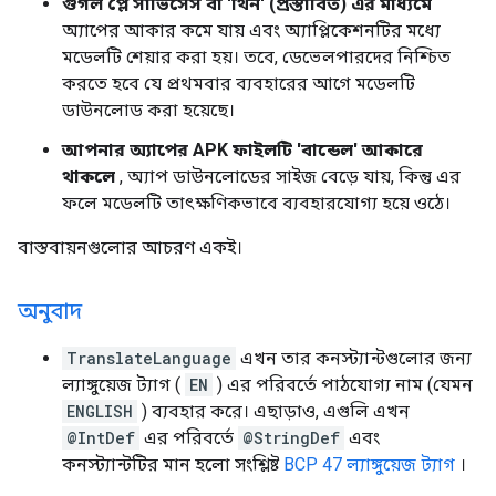
গুগল প্লে সার্ভিসেস বা 'থিন' (প্রস্তাবিত) এর মাধ্যমে
অ্যাপের আকার কমে যায় এবং অ্যাপ্লিকেশনটির মধ্যে
মডেলটি শেয়ার করা হয়। তবে, ডেভেলপারদের নিশ্চিত
করতে হবে যে প্রথমবার ব্যবহারের আগে মডেলটি
ডাউনলোড করা হয়েছে।
আপনার অ্যাপের APK ফাইলটি 'বান্ডেল' আকারে
থাকলে
, অ্যাপ ডাউনলোডের সাইজ বেড়ে যায়, কিন্তু এর
ফলে মডেলটি তাৎক্ষণিকভাবে ব্যবহারযোগ্য হয়ে ওঠে।
বাস্তবায়নগুলোর আচরণ একই।
অনুবাদ
TranslateLanguage
এখন তার কনস্ট্যান্টগুলোর জন্য
ল্যাঙ্গুয়েজ ট্যাগ (
EN
) এর পরিবর্তে পাঠযোগ্য নাম (যেমন
ENGLISH
) ব্যবহার করে। এছাড়াও, এগুলি এখন
@IntDef
এর পরিবর্তে
@StringDef
এবং
কনস্ট্যান্টটির মান হলো সংশ্লিষ্ট
BCP 47 ল্যাঙ্গুয়েজ ট্যাগ
।