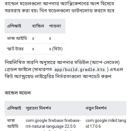
বান্ডেল মডেলগুলো আপনার অ্যাপ্লিকেশনের অংশ হিসেবে
সরবরাহ করা হয়। থিন মডেলগুলো ডাউনলোড করতে হবে:
এপিআই
বান্ডিল
পাতলা
ভাষা আইডি
x
x
স্মার্ট উত্তর
x
x (বিটা)
নিম্নলিখিত সারণি অনুসারে আপনার মডিউল (অ্যাপ-লেভেল)
গ্রেডল ফাইলে (সাধারণত
app/build.gradle.kts
) এমএল
কিট অ্যান্ড্রয়েড লাইব্রেরির নির্ভরতাগুলো আপডেট করুন:
বান্ডেল মডেল
এপিআই
পুরানো নিদর্শন
নতুন নিদর্শন
ভাষা
com.google.firebase:firebase-
com.google.mlkit:langua
আইডি
ml-natural-language:22.0.0
id:17.0.6