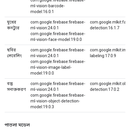
com.google.firebase:firebase-
ml-vision-barcode-
model:16.0.1
মুখের
com.google.firebase:firebase-
com.google.mlkit:fac
কনট্যুর
ml-vision:24.0.1
detection:16.1.7
com.google.firebase:firebase-
ml-vision-face-model:19.0.0
ছবির
com.google.firebase:firebase-
com.google.mlkit:ima
লেবেলিং
ml-vision:24.0.1
labeling:17.0.9
com.google.firebase:firebase-
ml-vision-image-label-
model:19.0.0
বস্তু
com.google.firebase:firebase-
com.google.mlkit:obje
সনাক্তকরণ
ml-vision:24.0.1
detection:17.0.2
com.google.firebase:firebase-
ml-vision-object-detection-
model:19.0.3
পাতলা মডেল