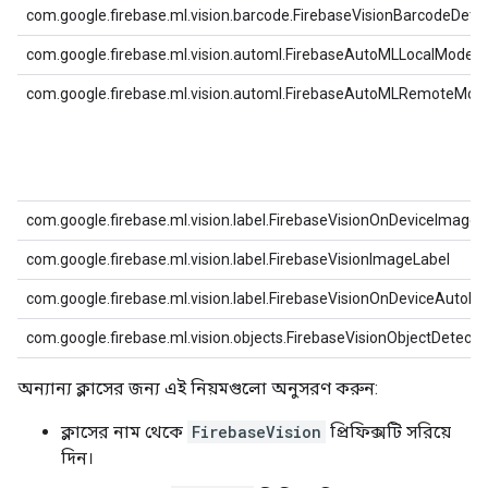
com.google.firebase.ml.vision.barcode.FirebaseVisionBarcodeDete
com.google.firebase.ml.vision.automl.FirebaseAutoMLLocalModel
com.google.firebase.ml.vision.automl.FirebaseAutoMLRemoteMod
com.google.firebase.ml.vision.label.FirebaseVisionOnDeviceImage
com.google.firebase.ml.vision.label.FirebaseVisionImageLabel
com.google.firebase.ml.vision.label.FirebaseVisionOnDeviceAuto
com.google.firebase.ml.vision.objects.FirebaseVisionObjectDetecto
অন্যান্য ক্লাসের জন্য এই নিয়মগুলো অনুসরণ করুন:
ক্লাসের নাম থেকে
FirebaseVision
প্রিফিক্সটি সরিয়ে
দিন।