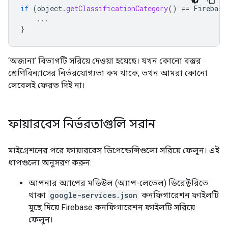
if
(
object
.
getClassificationCategory
()
==
Firebase
...
}
‘অজানা’ বিভাগটি সরিয়ে দেওয়া হয়েছে। যখন কোনো বস্তুর
শ্রেণিবিন্যাসের নির্ভরযোগ্যতা কম থাকে, তখন আমরা কোনো
লেবেলই ফেরত দিই না।
ফায়ারবেস নির্ভরতাগুলি সরান
মাইগ্রেশনের পরে ফায়ারবেস ডিপেন্ডেন্সিগুলো সরিয়ে ফেলুন। এই
ধাপগুলো অনুসরণ করুন:
আপনার অ্যাপের মডিউল (অ্যাপ-লেভেল) ডিরেক্টরিতে
থাকা
google-services.json
কনফিগারেশন ফাইলটি
মুছে দিয়ে Firebase কনফিগারেশন ফাইলটি সরিয়ে
ফেলুন।