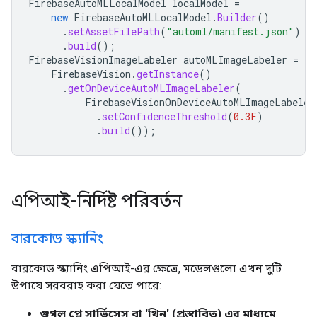
FirebaseAutoMLLocalModel
localModel
=
new
FirebaseAutoMLLocalModel
.
Builder
()
.
setAssetFilePath
(
"automl/manifest.json"
)
.
build
();
FirebaseVisionImageLabeler
autoMLImageLabeler
=
FirebaseVision
.
getInstance
()
.
getOnDeviceAutoMLImageLabeler
(
FirebaseVisionOnDeviceAutoMLImageLabeler
.
setConfidenceThreshold
(
0.3F
)
.
build
());
এপিআই-নির্দিষ্ট পরিবর্তন
বারকোড স্ক্যানিং
বারকোড স্ক্যানিং এপিআই-এর ক্ষেত্রে, মডেলগুলো এখন দুটি
উপায়ে সরবরাহ করা যেতে পারে:
গুগল প্লে সার্ভিসেস বা 'থিন' (প্রস্তাবিত) এর মাধ্যমে