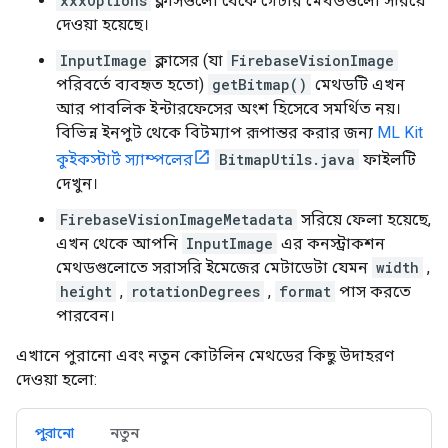
xxxOptions
ক্লাসগুলো থেকে গেটার মেথডগুলো সরিয়ে
দেওয়া হয়েছে।
InputImage
ক্লাসের (যা
FirebaseVisionImage
পরিবর্তে ব্যবহৃত হতো)
getBitmap()
মেথডটি এখন
আর পাবলিক ইন্টারফেসের অংশ হিসেবে সমর্থিত নয়।
বিভিন্ন ইনপুট থেকে বিটম্যাপ রূপান্তর করার জন্য
ML Kit
কুইকস্টার্ট স্যাম্পলের
BitmapUtils.java
ফাইলটি
দেখুন।
FirebaseVisionImageMetadata
সরিয়ে ফেলা হয়েছে,
এখন থেকে আপনি
InputImage
এর কনস্ট্রাকশন
মেথডগুলোতে সরাসরি ইমেজের মেটাডেটা যেমন
width
,
height
,
rotationDegrees
,
format
পাস করতে
পারবেন।
এখানে পুরানো এবং নতুন কোটলিন মেথডের কিছু উদাহরণ
দেওয়া হলো:
পুরানো
নতুন