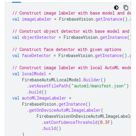
// Construct image labeler with base model and def
val
imageLabeler
=
FirebaseVision
.
getInstance
().
on
// Construct object detector with base model and d
val
objectDetector
=
FirebaseVision
.
getInstance
().
// Construct face detector with given options
val
faceDetector
=
FirebaseVision
.
getInstance
().
ge
// Construct image labeler with local AutoML model
val
localModel
=
FirebaseAutoMLLocalModel
.
Builder
()
.
setAssetFilePath
(
"automl/manifest.json"
)
.
build
()
val
autoMLImageLabeler
=
FirebaseVision
.
getInstance
()
.
getOnDeviceAutoMLImageLabeler
(
FirebaseVisionOnDeviceAutoMLImageLabeler
.
setConfidenceThreshold
(
0.3F
)
.
build
()
)