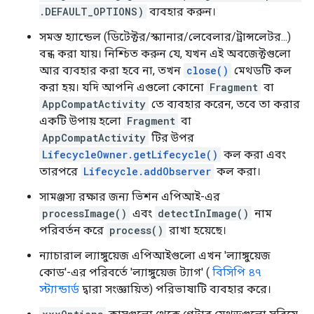
.DEFAULT_OPTIONS)
ব্যবহার করুন।
সমস্ত হ্যান্ডেল (ডিটেক্টর/স্ক্যানার/লেবেলার/ট্রান্সলেটর...)
বন্ধ করা যায়। নিশ্চিত করুন যে, যখন এই অবজেক্টগুলো
আর ব্যবহার করা হবে না, তখন
close()
মেথডটি কল
করা হয়। যদি আপনি এগুলো কোনো
Fragment
বা
AppCompatActivity
তে ব্যবহার করেন, তবে তা করার
একটি উপায় হলো
Fragment
বা
AppCompatActivity
টির উপর
LifecycleOwner.getLifecycle()
কল করা এবং
তারপরে
Lifecycle.addObserver
কল করা।
সামঞ্জস্য রক্ষার জন্য ভিশন এপিআই-এর
processImage()
এবং
detectInImage()
নাম
পরিবর্তন করে
process()
রাখা হয়েছে।
ন্যাচারাল ল্যাঙ্গুয়েজ এপিআইগুলো এখন 'ল্যাঙ্গুয়েজ
কোড'-এর পরিবর্তে 'ল্যাঙ্গুয়েজ ট্যাগ' (
বিসিপি ৪৭
স্ট্যান্ডার্ড
দ্বারা সংজ্ঞায়িত) পরিভাষাটি ব্যবহার করে।