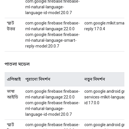
com.google.firebase:firebase-
ml-natural-language-
language-id-model:20.0.7
স্মার্ট
com.google.firebase:firebase-
com.google.mlkit:smart-
উত্তর
ml-natural-language:22.0.0
reply:17.0.4
com.google.firebase:firebase-
ml-natural-language-smart-
reply-model:20.0.7
পাতলা মডেল
এপিআই
পুরানো নিদর্শন
নতুন নিদর্শন
ভাষা
com.google.firebase:firebase-
com.google.android.gms
আইডি
ml-natural-language:22.0.0
services-mlkit-language
com.google.firebase:firebase-
id:17.0.0
ml-natural-language-
language-id-model:20.0.7
স্মার্ট
com.google.firebase:firebase-
com.google.android.gms