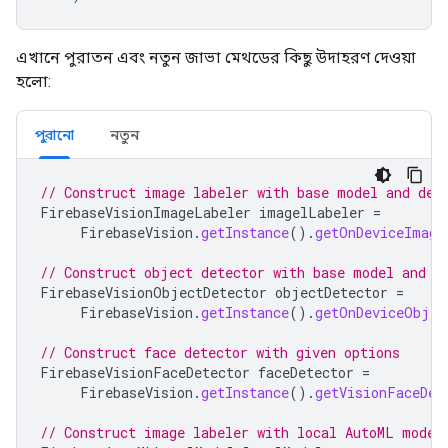
এখানে পুরাতন এবং নতুন জাভা মেথডের কিছু উদাহরণ দেওয়া
হলো:
পুরানো
নতুন
// Construct image labeler with base model and def
FirebaseVisionImageLabeler
imagelLabeler
=
FirebaseVision
.
getInstance
().
getOnDeviceImage
// Construct object detector with base model and d
FirebaseVisionObjectDetector
objectDetector
=
FirebaseVision
.
getInstance
().
getOnDeviceObjec
// Construct face detector with given options
FirebaseVisionFaceDetector
faceDetector
=
FirebaseVision
.
getInstance
().
getVisionFaceDet
// Construct image labeler with local AutoML model