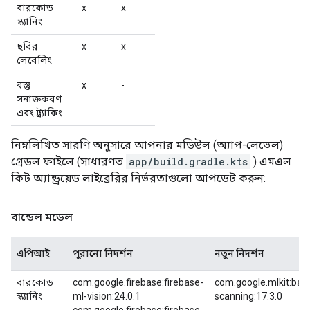
বারকোড
x
x
স্ক্যানিং
ছবির
x
x
লেবেলিং
বস্তু
x
-
সনাক্তকরণ
এবং ট্র্যাকিং
নিম্নলিখিত সারণি অনুসারে আপনার মডিউল (অ্যাপ-লেভেল)
গ্রেডল ফাইলে (সাধারণত
app/build.gradle.kts
) এমএল
কিট অ্যান্ড্রয়েড লাইব্রেরির নির্ভরতাগুলো আপডেট করুন:
বান্ডেল মডেল
এপিআই
পুরানো নিদর্শন
নতুন নিদর্শন
বারকোড
com.google.firebase:firebase-
com.google.mlkit:bar
স্ক্যানিং
ml-vision:24.0.1
scanning:17.3.0