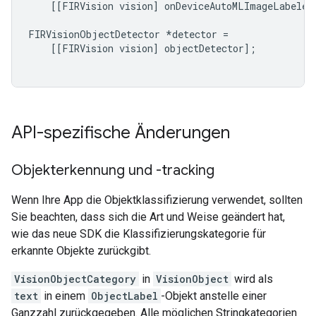
[[
FIRVision
vision
]
onDeviceAutoMLImageLabeler
FIRVisionObjectDetector
*
detector
=
[[
FIRVision
vision
]
objectDetector
];
API-spezifische Änderungen
Objekterkennung und -tracking
Wenn Ihre App die Objektklassifizierung verwendet, sollten
Sie beachten, dass sich die Art und Weise geändert hat,
wie das neue SDK die Klassifizierungskategorie für
erkannte Objekte zurückgibt.
VisionObjectCategory
in
VisionObject
wird als
text
in einem
ObjectLabel
-Objekt anstelle einer
Ganzzahl zurückgegeben. Alle möglichen Stringkategorien