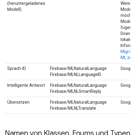
(heruntergeladenes
Wenn Si
Modell)
Modelle
möchten
Modelle
fügen S
Downloa
lokale 
Informa
Migrati
ML zu 
Sprach-ID
Firebase/MLNaturalLanguage
Google
Firebase/MLNLLanguageID
Intelligente Antwort
Firebase/MLNaturalLanguage
Google
Firebase/MLNLSmartReply
Übersetzen
Firebase/MLNaturalLanguage
Google
Firebase/MLNLTranslate
Namen von Klassen
,
Enums und Typen