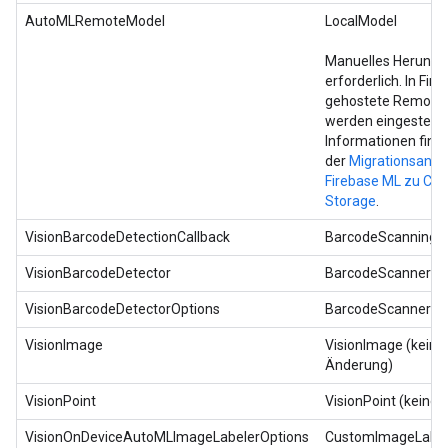
AutoMLRemoteModel
LocalModel
Manuelles Herunte
erforderlich. In Fir
gehostete Remote
werden eingestellt.
Informationen finde
der
Migrationsanle
Firebase ML zu Clo
Storage
.
VisionBarcodeDetectionCallback
BarcodeScanningCa
VisionBarcodeDetector
BarcodeScanner
VisionBarcodeDetectorOptions
BarcodeScannerOp
VisionImage
VisionImage (keine
Änderung)
VisionPoint
VisionPoint (keine
VisionOnDeviceAutoMLImageLabelerOptions
CustomImageLabel