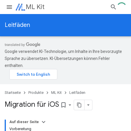
ML Kit
Leitfäden
Google verwendet KI-Technologie, um Inhalte in Ihre bevorzugte
Sprache zu übersetzen. KI-Übersetzungen können Fehler
enthalten.
Startseite
Produkte
ML Kit
Leitfäden
Migration für i
OS
bookmark_border
Auf dieser Seite
Vorbereitung