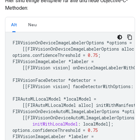
Hier sind einige Beispiele für alte und neue Objective-C-
Methoden:
Alt
Neu
FIRVisionOnDeviceImageLabelerOptions
*
options
=
[[
FIRVisionOnDeviceImageLabelerOptions
alloc
]
options
.
confidenceThreshold
=
0.75
;
FIRVisionImageLabeler
*
labeler
=
[[
FIRVision
vision
]
onDeviceImageLabelerWithOp
FIRVisionFaceDetector
*
detector
=
[[
FIRVision
vision
]
faceDetectorWithOptions
:
o
FIRAutoMLLocalModel
*
localModel
=
[[
FIRAutoMLLocalModel
alloc
]
initWithManifestP
FIRVisionOnDeviceAutoMLImageLabelerOptions
*
option
[[
FIRVisionOnDeviceAutoMLImageLabelerOptions
a
initWithLocalModel
:
localModel
];
options
.
confidenceThreshold
=
0.75
FIRVisionImageLabeler
*
labeler
=