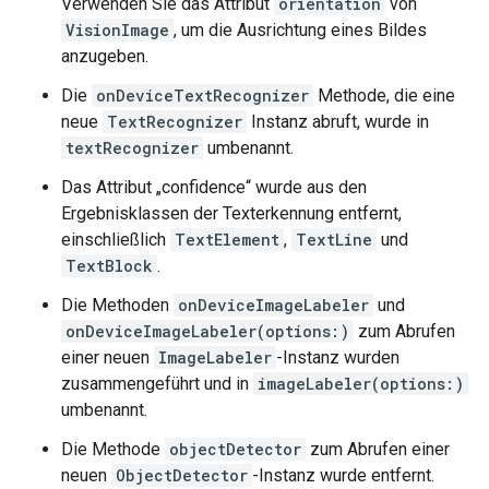
Verwenden Sie das Attribut
orientation
von
VisionImage
, um die Ausrichtung eines Bildes
anzugeben.
Die
onDeviceTextRecognizer
Methode, die eine
neue
TextRecognizer
Instanz abruft, wurde in
textRecognizer
umbenannt.
Das Attribut „confidence“ wurde aus den
Ergebnisklassen der Texterkennung entfernt,
einschließlich
TextElement
,
TextLine
und
TextBlock
.
Die Methoden
onDeviceImageLabeler
und
onDeviceImageLabeler(options:)
zum Abrufen
einer neuen
ImageLabeler
-Instanz wurden
zusammengeführt und in
imageLabeler(options:)
umbenannt.
Die Methode
objectDetector
zum Abrufen einer
neuen
ObjectDetector
-Instanz wurde entfernt.