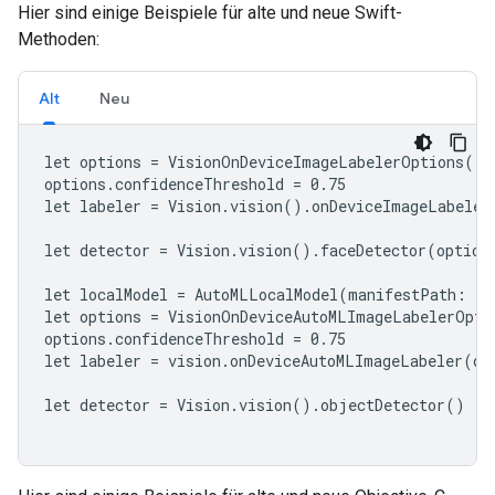
Hier sind einige Beispiele für alte und neue Swift-
Methoden:
Alt
Neu
let options = VisionOnDeviceImageLabelerOptions()

options.confidenceThreshold = 0.75

let labeler = Vision.vision().onDeviceImageLabeler(
let detector = Vision.vision().faceDetector(options
let localModel = AutoMLLocalModel(manifestPath: "a
let options = VisionOnDeviceAutoMLImageLabelerOptio
options.confidenceThreshold = 0.75

let labeler = vision.onDeviceAutoMLImageLabeler(opt
let detector = Vision.vision().objectDetector()
