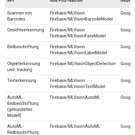
API
Alte Pod-Namen
Neue 
Scannen von
Firebase/MLVision
Google
Barcodes
Firebase/MLVisionBarcodeModel
Gesichtserkennung
Firebase/MLVision
Google
Firebase/MLVisionFaceModel
Bildbeschriftung
Firebase/MLVision
Google
Firebase/MLVisionLabelModel
Objekterkennung
Firebase/MLVisionObjectDetection
Google
und -tracking
Texterkennung
Firebase/MLVision
Google
Firebase/MLVisionTextModel
AutoML-
Firebase/MLVisionAutoML
Google
Bildbeschriftung
(gebündeltes
Modell)
AutoML-
Firebase/MLVisionAutoML
Google
Bildbeschriftung