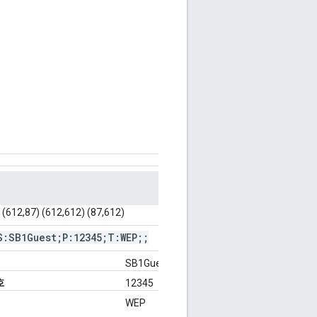
 (612,87) (612,612) (87,612)
S:SB1Guest;P:12345;T:WEP;;
SB1Guest
호
12345
WEP