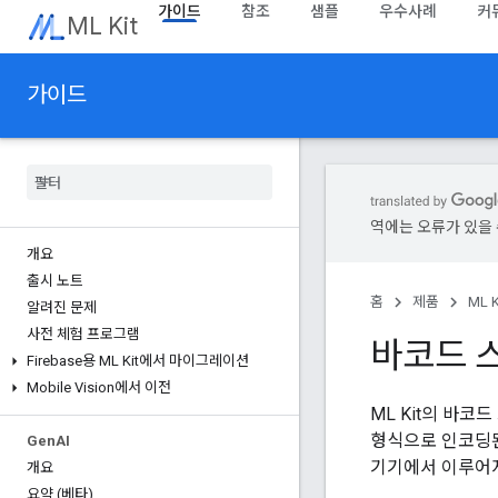
가이드
참조
샘플
우수사례
커
ML Kit
가이드
역에는 오류가 있을 
개요
출시 노트
홈
제품
ML K
알려진 문제
사전 체험 프로그램
바코드 
Firebase용 ML Kit에서 마이그레이션
Mobile Vision에서 이전
ML Kit의 바코
형식으로 인코딩된
Gen
AI
기기에서 이루어지
개요
요약 (베타)