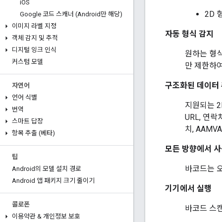
i
OS
2D 형
Google 코드 스캐너 (Android만 해당)
이미지 라벨 지정
자동 형식 감지
객체 감지 및 추적
디지털 잉크 인식
원하는 형식
커스텀 모델
만 제한하여
구조화된 데이터
자연어
언어 식별
지원되는 2
번역
URL, 연락
스마트 답장
치, AAM
항목 추출 (베타)
모든 방향에서 사
팁
바코드는 오
Android의 모델 설치 경로
Android 앱 패키지 크기 줄이기
기기에서 실행
콜로폰
바코드 스
이용약관 & 개인정보 보호