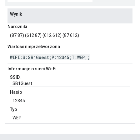
Wynik
Narożniki
(87 87) (612 87) (612 612) (87 612)
Wartość nieprzetworzona
WIFI:S:SB1Guest;P:12345;T:WEP;;
Informacje o sieci Wi-Fi
SSID
,
SB1Guest
Hasło
12345
Typ
WEP