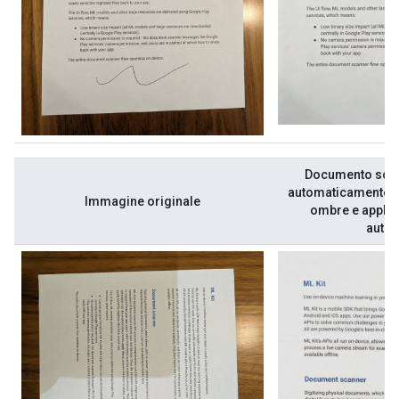
Documento scan
automaticamente c
Immagine originale
ombre e applica
autom