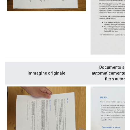
Documento scan
Immagine originale
automaticamente con 
filtro automa