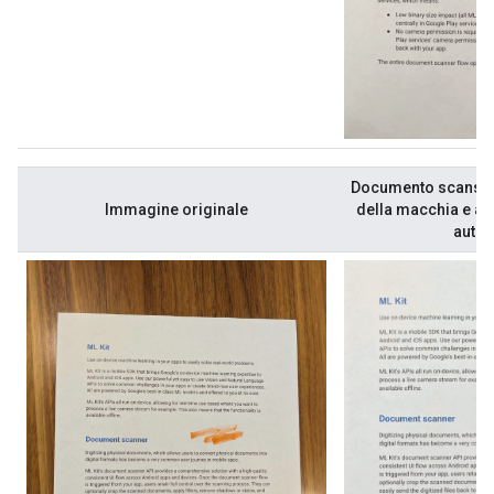
Documento scansio
Immagine originale
della macchia e app
autom