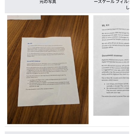
元の写真
ースケール フィルタ
した