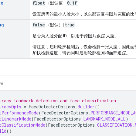
ze
float
0
.
1f
（默认值：
）
设置所需的最小人脸大小，以头部宽度与图片宽度的比
ng
false
true
（默认）|
是否为人脸分配 ID，以用于跨图片跟踪 人脸。
请注意，启用轮廓检测后，仅会检测一张人脸，因此面
加快检测速度，请勿同时启用轮廓检测和面部追踪。
va
uracy landmark detection and face classification
uracyOpts
=
FaceDetectorOptions
.
Builder
()
tPerformanceMode
(
FaceDetectorOptions
.
PERFORMANCE_MODE_A
tLandmarkMode
(
FaceDetectorOptions
.
LANDMARK_MODE_ALL
)
tClassificationMode
(
FaceDetectorOptions
.
CLASSIFICATION_
ild
()