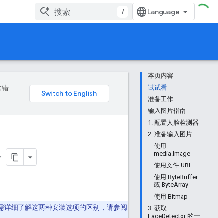
/
本页内容
含错
试试看
准备工作
输入图片指南
1. 配置人脸检测器
2. 准备输入图片
使用
media.Image
使用文件 URI
使用 ByteBuffer
或 ByteArray
使用 Bitmap
如需详细了解这两种安装选项的区别，请参阅
3. 获取
FaceDetector 的一