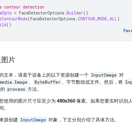
e contour detection
eOpts
=
FaceDetectorOptions
.
Builder
()
tContourMode
(
FaceDetectorOptions
.
CONTOUR_MODE_ALL
)
ild
()
Fac
入图片
的文本，请基于设备上的以下资源创建一个
InputImage
对
media.Image
、
ByteBuffer
、字节数组或文件。然后，将
In
的
process
方法。
您使用的图片尺寸应至少为
480x360
像素。如果您要实时识别
间。
来源创建
InputImage
对象，下文分别介绍了具体方法。