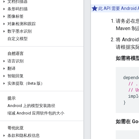
文档扫描器
此 API 需要 Andro
条形码扫描
图像标签
请务必在
对象检测和跟踪
Maven 
数字墨水识别
自定义模型
将 And
请根据实
自然语言
如需将模
语言识别
翻译
智能回复
depend
// .
实体提取（Beta 版）
// U
impl
提示
}
Android 上的模型安装路径
缩减 Android 应用软件包的大小
如需在 G
哥伦比亚
条款和隐私权信息