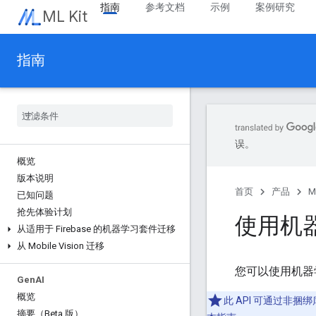
指南
参考文档
示例
案例研究
ML Kit
指南
误。
概览
版本说明
首页
产品
M
已知问题
抢先体验计划
使用机器
从适用于 Firebase 的机器学习套件迁移
从 Mobile Vision 迁移
您可以使用机器
Gen
AI
概览
此 API 可通过
摘要（Beta 版）