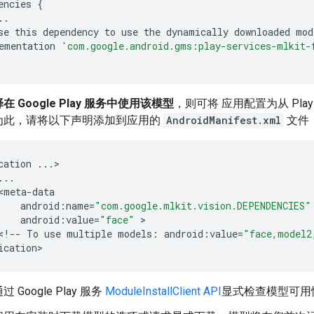
encies
{
..
se
this
dependency
to
use
the
dynamically
downloaded
mod
ementation
'com.google.android.gms:play-services-mlkit-
 Google Play 服务中使用该模型
，则可将 应用配置为从 Pl
为此，请将以下声明添加到应用的
AndroidManifest.xml
文件
cation
...
>

...
<
meta
-
data
android
:
name
=
"com.google.mlkit.vision.DEPENDENCIES"
android
:
value
=
"face"
 >

<
!
--
To
use
multiple
models
:
android
:
value
=
"face,model2
ication
Google Play 服务
ModuleInstallClient API
显式检查模型可用