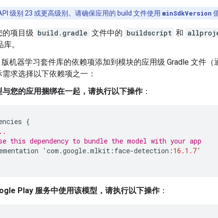
id API 级别 23 或更高级别。请确保应用的 build 文件使用
minSdkVersion
值
您的项目级
build.gradle
文件中的
buildscript
和
allproj
制品库。
roid 版机器学习套件库的依赖项添加到模块的应用级 Gradle 文件
际需求选择以下依赖项之一：
型与您的应用捆绑在一起，请执行以下操作
：
encies
{
..
se this dependency to bundle the model with your app
ementation
'
com
.
google
.
mlkit
:
face
-
detection
:
16.1.7
'
oogle Play 服务中使用该模型，请执行以下操作
：