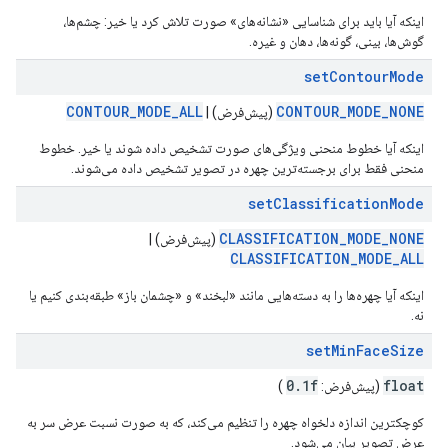
اینکه آیا باید برای شناسایی «نشانه‌های» صورت تلاش کرد یا خیر: چشم‌ها،
گوش‌ها، بینی، گونه‌ها، دهان و غیره.
setContourMode
CONTOUR_MODE_ALL
CONTOUR_MODE_NONE
(پیش‌فرض) |
اینکه آیا خطوط منحنی ویژگی‌های صورت تشخیص داده شوند یا خیر. خطوط
منحنی فقط برای برجسته‌ترین چهره در تصویر تشخیص داده می‌شوند.
setClassificationMode
CLASSIFICATION_MODE_NONE
(پیش‌فرض) |
CLASSIFICATION_MODE_ALL
اینکه آیا چهره‌ها را به دسته‌هایی مانند «لبخند» و «چشمان باز» طبقه‌بندی کنیم یا
نه.
setMinFaceSize
0
.
1f
float
(پیش‌فرض:
)
کوچکترین اندازه دلخواه چهره را تنظیم می‌کند، که به صورت نسبت عرض سر به
عرض تصویر بیان می‌شود.