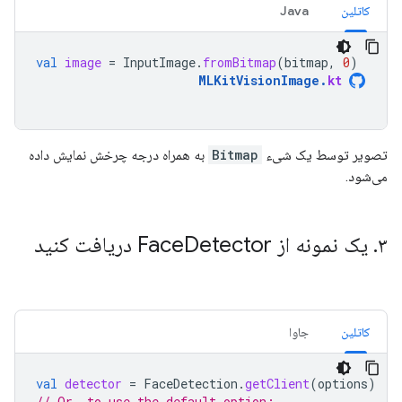
کاتلین
Java
val
image
=
InputImage
.
fromBitmap
(
bitmap
,
0
)
MLKitVisionImage
.
kt
تصویر توسط یک شیء
Bitmap
به همراه درجه چرخش نمایش داده
می‌شود.
۳
.
یک نمونه از Face
Detector دریافت کنید
کاتلین
جاوا
val
detector
=
FaceDetection
.
getClient
(
options
)
// Or, to use the default option: