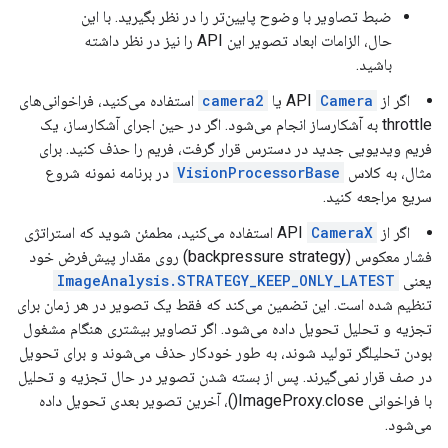
ضبط تصاویر با وضوح پایین‌تر را در نظر بگیرید. با این
حال، الزامات ابعاد تصویر این API را نیز در نظر داشته
باشید.
اگر از API
Camera
یا
camera2
استفاده می‌کنید، فراخوانی‌های
throttle به آشکارساز انجام می‌شود. اگر در حین اجرای آشکارساز، یک
فریم ویدیویی جدید در دسترس قرار گرفت، فریم را حذف کنید. برای
مثال، به کلاس
VisionProcessorBase
در برنامه نمونه شروع
سریع مراجعه کنید.
اگر از API
CameraX
استفاده می‌کنید، مطمئن شوید که استراتژی
فشار معکوس (backpressure strategy) روی مقدار پیش‌فرض خود
یعنی
ImageAnalysis.STRATEGY_KEEP_ONLY_LATEST
تنظیم شده است. این تضمین می‌کند که فقط یک تصویر در هر زمان برای
تجزیه و تحلیل تحویل داده می‌شود. اگر تصاویر بیشتری هنگام مشغول
بودن تحلیلگر تولید شوند، به طور خودکار حذف می‌شوند و برای تحویل
در صف قرار نمی‌گیرند. پس از بسته شدن تصویر در حال تجزیه و تحلیل
با فراخوانی ImageProxy.close()، آخرین تصویر بعدی تحویل داده
می‌شود.