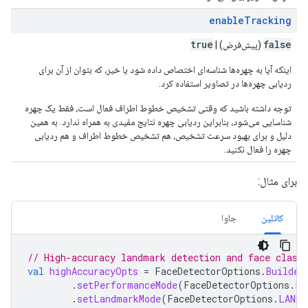
enableTracking
true
false
(پیش‌فرض) |
اینکه آیا به چهره‌ها شناسه‌ای اختصاص داده شود یا خیر، که بتوان از آن برای
ردیابی چهره‌ها در تصاویر استفاده کرد.
توجه داشته باشید که وقتی تشخیص خطوط اطراف فعال است، فقط یک چهره
شناسایی می‌شود، بنابراین ردیابی چهره نتایج مفیدی به همراه ندارد. به همین
دلیل و برای بهبود سرعت تشخیص، هم تشخیص خطوط اطراف و هم ردیابی
چهره را فعال نکنید.
برای مثال:
کاتلین
جاوا
// High-accuracy landmark detection and face class
val
highAccuracyOpts
=
FaceDetectorOptions
.
Builder
.
setPerformanceMode
(
FaceDetectorOptions
.
PE
.
setLandmarkMode
(
FaceDetectorOptions
.
LANDM