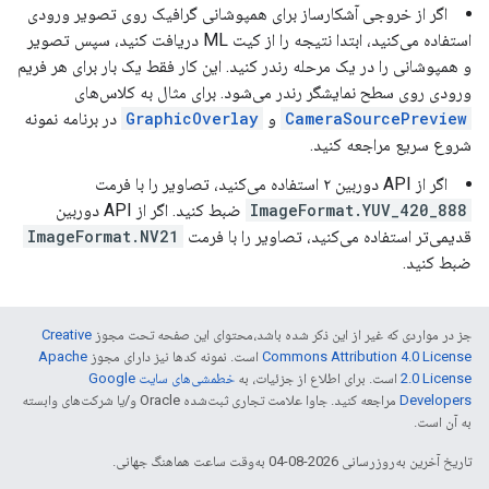
اگر از خروجی آشکارساز برای همپوشانی گرافیک روی تصویر ورودی
استفاده می‌کنید، ابتدا نتیجه را از کیت ML دریافت کنید، سپس تصویر
و همپوشانی را در یک مرحله رندر کنید. این کار فقط یک بار برای هر فریم
ورودی روی سطح نمایشگر رندر می‌شود. برای مثال به کلاس‌های
CameraSourcePreview
و
GraphicOverlay
در برنامه نمونه
شروع سریع مراجعه کنید.
اگر از API دوربین ۲ استفاده می‌کنید، تصاویر را با فرمت
ImageFormat.YUV_420_888
ضبط کنید. اگر از API دوربین
قدیمی‌تر استفاده می‌کنید، تصاویر را با فرمت
ImageFormat.NV21
ضبط کنید.
جز در مواردی که غیر از این ذکر شده باشد،‌محتوای این صفحه تحت مجوز
Creative
Commons Attribution 4.0 License
است. نمونه کدها نیز دارای مجوز
Apache
2.0 License
است. برای اطلاع از جزئیات، به
خطمشی‌های سایت Google
Developers‏
مراجعه کنید. جاوا علامت تجاری ثبت‌شده Oracle و/یا شرکت‌های وابسته
به آن است.
تاریخ آخرین به‌روزرسانی 2026-08-04 به‌وقت ساعت هماهنگ جهانی.