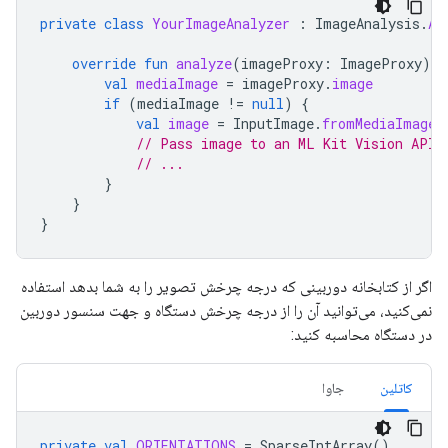
private
class
YourImageAnalyzer
:
ImageAnalysis
.
An
override
fun
analyze
(
imageProxy
:
ImageProxy
)
{
val
mediaImage
=
imageProxy
.
image
if
(
mediaImage
!=
null
)
{
val
image
=
InputImage
.
fromMediaImage
(
// Pass image to an ML Kit Vision API
// ...
}
}
}
اگر از کتابخانه دوربینی که درجه چرخش تصویر را به شما بدهد استفاده
نمی‌کنید، می‌توانید آن را از درجه چرخش دستگاه و جهت سنسور دوربین
در دستگاه محاسبه کنید:
کاتلین
جاوا
private
val
ORIENTATIONS
=
SparseIntArray
()