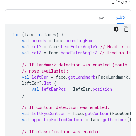
عنوان مثال:
کاتلین
جاوا
for
(
face
in
faces
)
{
val
bounds
=
face
.
boundingBox
val
rotY
=
face
.
headEulerAngleY
// Head is rot
val
rotZ
=
face
.
headEulerAngleZ
// Head is tilt
// If landmark detection was enabled (mouth, e
// nose available):
val
leftEar
=
face
.
getLandmark
(
FaceLandmark
.
LE
leftEar
?.
let
{
val
leftEarPos
=
leftEar
.
position
}
// If contour detection was enabled:
val
leftEyeContour
=
face
.
getContour
(
FaceConto
val
upperLipBottomContour
=
face
.
getContour
(
Fa
// If classification was enabled: