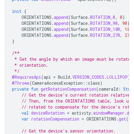
init
{
ORIENTATIONS
.
append
(
Surface
.
ROTATION_0
,
0
)
ORIENTATIONS
.
append
(
Surface
.
ROTATION_90
,
90
)
ORIENTATIONS
.
append
(
Surface
.
ROTATION_180
,
180
ORIENTATIONS
.
append
(
Surface
.
ROTATION_270
,
270
}
/**
 * Get the angle by which an image must be rotated
 * orientation.
 */
@RequiresApi
(
api
=
Build
.
VERSION_CODES
.
LOLLIPOP
)
@Throws
(
CameraAccessException
::
class
)
private
fun
getRotationCompensation
(
cameraId
:
Stri
// Get the device's current rotation relative 
// Then, from the ORIENTATIONS table, look up 
// rotated to compensate for the device's rota
val
deviceRotation
=
activity
.
windowManager
.
def
var
rotationCompensation
=
ORIENTATIONS
.
get
(
de
// Get the device's sensor orientation.