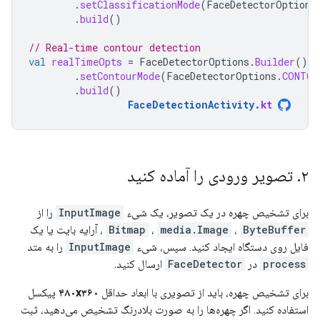
.
setClassificationMode
(
FaceDetectorOptions
.
build
()
// Real-time contour detection
val
realTimeOpts
=
FaceDetectorOptions
.
Builder
()
.
setContourMode
(
FaceDetectorOptions
.
CONTOU
.
build
()
FaceDetectionActivity
.
kt
۲
.
تصویر ورودی را آماده کنید
برای تشخیص چهره در یک تصویر، یک شیء
InputImage
را از
ByteBuffer
،
media.Image
،
Bitmap
، آرایه بایت یا یک
فایل روی دستگاه ایجاد کنید. سپس، شیء
InputImage
را به متد
process
در
FaceDetector
ارسال کنید.
برای تشخیص چهره، باید از تصویری با ابعاد حداقل
۴۸۰x۳۶۰
پیکسل
استفاده کنید. اگر چهره‌ها را به صورت بلادرنگ تشخیص می‌دهید، ثبت