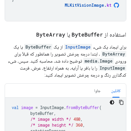
MLKitVisionImage
.
kt
استفاده از
Buffer
Byte
یا
Array
Byte
برای ایجاد یک شیء
InputImage
از یک
ByteBuffer
یا یک
ByteArray
، ابتدا درجه چرخش تصویر را همانطور که قبلاً برای
ورودی
media.Image
توضیح داده شد، محاسبه کنید. سپس، شیء
InputImage
را با بافر یا آرایه، به همراه ارتفاع، عرض، فرمت
کدگذاری رنگ و درجه چرخش تصویر ایجاد کنید:
کاتلین
جاوا
val
image
=
InputImage
.
fromByteBuffer
(
byteBuffer
,
/* image width */
480
,
/* image height */
360
,
rotationDegrees
,