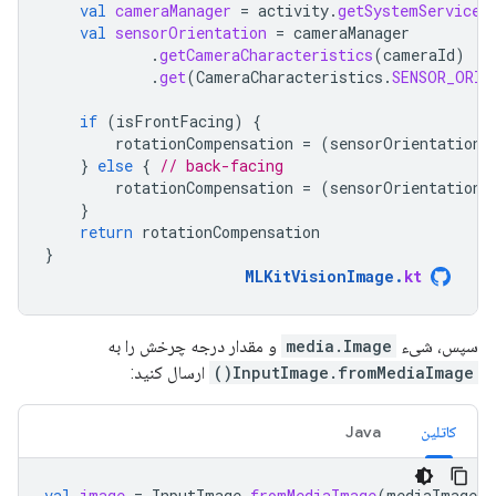
val
cameraManager
=
activity
.
getSystemService
(
val
sensorOrientation
=
cameraManager
.
getCameraCharacteristics
(
cameraId
)
.
get
(
CameraCharacteristics
.
SENSOR_ORIE
if
(
isFrontFacing
)
{
rotationCompensation
=
(
sensorOrientation
}
else
{
// back-facing
rotationCompensation
=
(
sensorOrientation
}
return
rotationCompensation
}
MLKitVisionImage
.
kt
سپس، شیء
media.Image
و مقدار درجه چرخش را به
InputImage.fromMediaImage()
ارسال کنید:
کاتلین
Java
val
image
=
InputImage
.
fromMediaImage
(
mediaImage
,