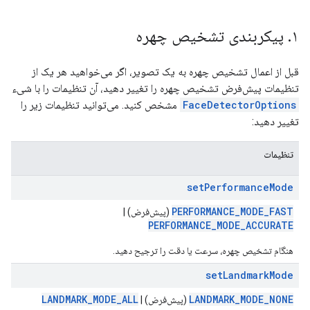
۱
.
پیکربندی تشخیص چهره
قبل از اعمال تشخیص چهره به یک تصویر، اگر می‌خواهید هر یک از
تنظیمات پیش‌فرض تشخیص چهره را تغییر دهید، آن تنظیمات را با شیء
FaceDetectorOptions
مشخص کنید. می‌توانید تنظیمات زیر را
تغییر دهید:
تنظیمات
setPerformanceMode
PERFORMANCE_MODE_FAST
(پیش‌فرض) |
PERFORMANCE_MODE_ACCURATE
هنگام تشخیص چهره، سرعت یا دقت را ترجیح دهید.
setLandmarkMode
LANDMARK_MODE_ALL
LANDMARK_MODE_NONE
(پیش‌فرض) |