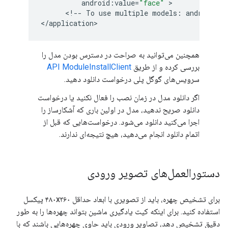
android
:
value
=
"face"
 >

      <
!
--
To
use
multiple
models
:
android
:
va
<
/
application
همچنین می‌توانید به صراحت در دسترس بودن مدل را
بررسی کرده و از طریق
API ModuleInstallClient
سرویس‌های گوگل پلی درخواست دانلود دهید.
اگر دانلود مدل در زمان نصب را فعال نکنید یا درخواست
دانلود صریح ندهید، مدل در اولین باری که آشکارساز را
اجرا می‌کنید دانلود می‌شود. درخواست‌هایی که قبل از
اتمام دانلود انجام می‌دهید، هیچ نتیجه‌ای ندارند.
دستورالعمل‌های تصویر ورودی
برای تشخیص چهره، باید از تصویری با ابعاد حداقل ۴۸۰x۳۶۰ پیکسل
استفاده کنید. برای اینکه کیت یادگیری ماشین بتواند چهره‌ها را به طور
دقیق تشخیص دهد، تصاویر ورودی باید حاوی چهره‌هایی باشند که با