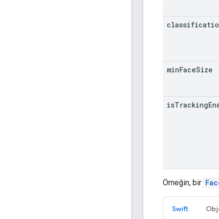
classificati
min
Face
Size
is
Tracking
En
Örneğin, bir
Fac
Swift
Obj