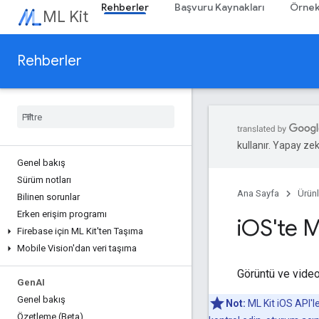
Rehberler
Başvuru Kaynakları
Örnek
ML Kit
Rehberler
kullanır. Yapay zeka
Genel bakış
Sürüm notları
Ana Sayfa
Ürünl
Bilinen sorunlar
Erken erişim programı
i
OS'te ML
Firebase için ML Kit'ten Taşıma
Mobile Vision'dan veri taşıma
Görüntü ve videol
Gen
AI
Genel bakış
Not:
ML Kit iOS API'le
Özetleme (Beta)