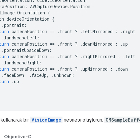
ceOrientation
:
UIDeviceOrientation
,
raPosition
:
AVCaptureDevice
.
Position
IImage
.
Orientation
{
ch
deviceOrientation
{
.
portrait
:
turn
cameraPosition
==
.
front
?
.
leftMirrored
:
.
right
.
landscapeLeft
:
turn
cameraPosition
==
.
front
?
.
downMirrored
:
.
up
.
portraitUpsideDown
:
turn
cameraPosition
==
.
front
?
.
rightMirrored
:
.
left
.
landscapeRight
:
turn
cameraPosition
==
.
front
?
.
upMirrored
:
.
down
.
faceDown
,
.
faceUp
,
.
unknown
:
turn
.
up
kullanarak bir
VisionImage
nesnesi oluşturun:
CMSampleBuff
Objective-C