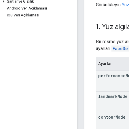
Şartlar ve Gizlilik
Görüntüleyin
Yüz
Android Veri Açıklaması
i
OS Veri Açıklaması
1
.
Yüz algıl
Bir resme yüz al
ayarları
FaceDe
Ayarlar
performance
M
landmark
Mode
contour
Mode