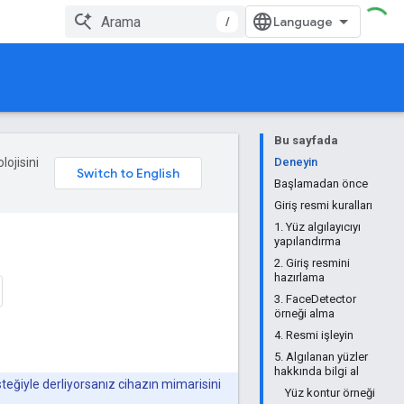
/
Bu sayfada
lojisini
Deneyin
Başlamadan önce
Giriş resmi kuralları
1. Yüz algılayıcıyı
yapılandırma
2. Giriş resmini
hazırlama
3. FaceDetector
örneği alma
4. Resmi işleyin
5. Algılanan yüzler
hakkında bilgi al
esteğiyle derliyorsanız cihazın mimarisini
Yüz kontur örneği