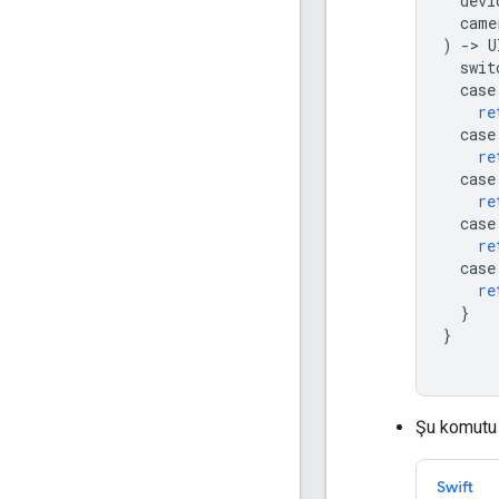
devi
came
)
->
U
swit
case
re
case
re
case
re
case
re
case
re
}
}
Şu komutu 
Swift