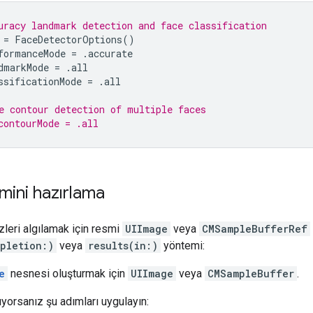
uracy landmark detection and face classification
=
FaceDetectorOptions
()
formanceMode
=
.
accurate
dmarkMode
=
.
all
ssificationMode
=
.
all
e contour detection of multiple faces
contourMode = .all
mini hazırlama
zleri algılamak için resmi
UIImage
veya
CMSampleBufferRef
mpletion:)
veya
results(in:)
yöntemi:
e
nesnesi oluşturmak için
UIImage
veya
CMSampleBuffer
.
ıyorsanız şu adımları uygulayın: