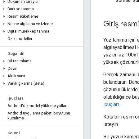
sonraki sü
Doküman tarayıcı
Barkod tarama
Resim etiketleme
Giriş resmi
Nesne algılama ve izleme
Dijital mürekkep tanıma
Özel modeller
Yüz tanıma için 
algılayabilmesi i
Doğal dil
yüz en az 100x100
Dil tanımlama
yüksek çözünürlü
Çeviri
Gerçek zamanlı b
Akıllı yanıt
bulundurun. Daha
Varlık çıkarma (Beta)
çözünürlüklerde 
olabildiğince büy
İpuçları
ipuçları
.
Android'de model yükleme yolları
Android uygulama paketi boyutunu
Kötü bir resim o
küçültme
isteyin.
Koloni
Bir yüzün kameray