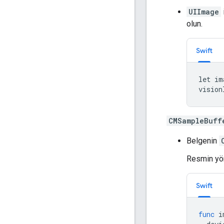
UIImage
olun.
Swift
let im
vision
CMSampleBuff
Belgenin
Resmin yö
Swift
func
i