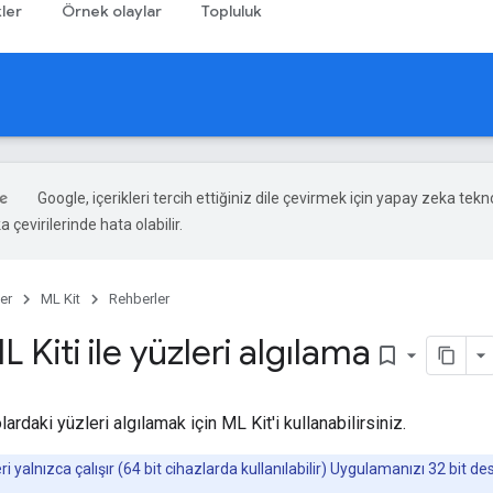
ler
Örnek olaylar
Topluluk
Google, içerikleri tercih ettiğiniz dile çevirmek için yapay zeka tekno
 çevirilerinde hata olabilir.
er
ML Kit
Rehberler
 Kiti ile yüzleri algılama
bookmark_border
ardaki yüzleri algılamak için ML Kit'i kullanabilirsiniz.
ri yalnızca çalışır (64 bit cihazlarda kullanılabilir) Uygulamanızı 32 bit d