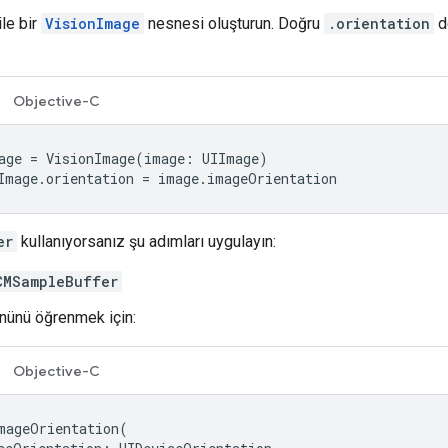
ile bir
VisionImage
nesnesi oluşturun. Doğru
.orientation
de
Objective-C
age = VisionImage(image: UIImage)

Image.orientation = image.imageOrientation
er
kullanıyorsanız şu adımları uygulayın:
CMSampleBuffer
nünü öğrenmek için:
Objective-C
mageOrientation
(