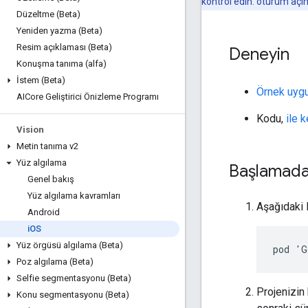
kontrol edin. oturum açın
Düzeltme (Beta)
Yeniden yazma (Beta)
Resim açıklaması (Beta)
Deneyin
Konuşma tanıma (alfa)
İstem (Beta)
Örnek uyg
AICore Geliştirici Önizleme Programı
Kodu,
ile 
Vision
Metin tanıma v2
Yüz algılama
Başlamad
Genel bakış
Yüz algılama kavramları
Aşağıdaki M
Android
i
OS
Yüz örgüsü algılama (Beta)
Poz algılama (Beta)
Selfie segmentasyonu (Beta)
Projenizin
Konu segmentasyonu (Beta)