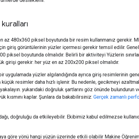
rümlerde desteklenir.
 kuralları
en az 480x360 piksel boyutunda bir resim kullanmanız gerekir. ML 
çin giriş görüntülerinin yüzler içermesi gerekir temsil edilir. Gene
 piksel boyutunda olmalıdır. Belirli bir aktiviteyi Yüzlerin sınırla
k girişi gerekir: her yüz en az 200x200 piksel olmalıdır.
ir uygulamada yüzler algılandığında ayrıca giriş resimlerinin gen
 küçük resimler daha hızlı işlenir. Bu nedenle, gecikmeyi azaltmak
yakalayın. yukarıdaki doğruluk şartlarını göz önünde bulundurun 
ük kısmını kaplar. Şunlara da bakabilirsiniz:
Gerçek zamanlı perfo
dağı, doğruluğu da etkileyebilir. Ekibimiz kabul edilmezse kullan
a göre yönü hangi yüzün üzerinde etkili olabilir Makine Öğrenimi K