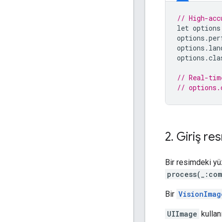
// High-acc
let
options
options
.
per
options
.
lan
options
.
cla
// Real-tim
// options.
2
.
Giriş res
Bir resimdeki yü
process(_:co
Bir
VisionImag
UIImage
kullan