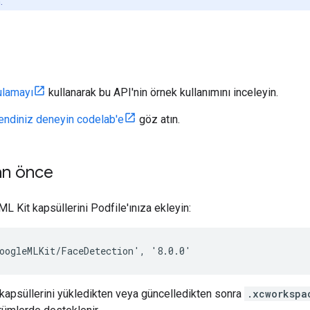
.
ulamayı
kullanarak bu API'nin örnek kullanımını inceleyin.
kendiniz deneyin codelab'e
göz atın.
an önce
L Kit kapsüllerini Podfile'ınıza ekleyin:
 kapsüllerini yükledikten veya güncelledikten sonra
.xcworkspa