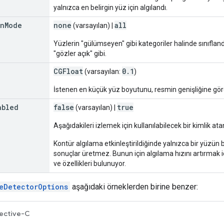
yalnızca en belirgin yüz için algılandı.
on
Mode
none
all
(varsayılan) |
Yüzlerin "gülümseyen" gibi kategoriler halinde sınıflandı
"gözler açık" gibi.
CGFloat
0
.
1
(varsayılan:
)
İstenen en küçük yüz boyutunu, resmin genişliğine göre
abled
false
true
(varsayılan) |
Aşağıdakileri izlemek için kullanılabilecek bir kimlik a
Kontür algılama etkinleştirildiğinde yalnızca bir yüzün
sonuçlar üretmez. Bunun için algılama hızını artırmak iç
ve özellikleri bulunuyor.
eDetectorOptions
aşağıdaki örneklerden birine benzer:
ective-C