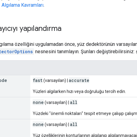
 Algılama Kavramları
.
ayıcıyı yapılandırma
gılama özelliğini uygulamadan önce, yüz dedektörünün varsayılan 
tectorOptions
nesnesini tanımlayın. Şunları değiştirebilirsiniz: 
ode
fast
accurate
(varsayılan) |
Yüzleri algılarken hızı veya doğruluğu tercih edin.
none
all
(varsayılan) |
Yüzdeki "önemli noktaları" tespit etmeye çalışıp çalışma
none
all
(varsayılan) |
Yüz özelliklerinin konturlarının algılanıp algılanmayaca