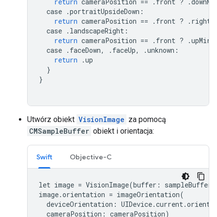
return
cameraPosition
==
.
front
?
.
downMi
case
.
portraitUpsideDown
:
return
cameraPosition
==
.
front
?
.
rightM
case
.
landscapeRight
:
return
cameraPosition
==
.
front
?
.
upMirr
case
.
faceDown
,
.
faceUp
,
.
unknown
:
return
.
up
}
}
Utwórz obiekt
VisionImage
za pomocą
CMSampleBuffer
obiekt i orientacja:
Swift
Objective-C
let
image
=
VisionImage
(
buffer
:
sampleBuffer
)
image
.
orientation
=
imageOrientation
(
deviceOrientation
:
UIDevice
.
current
.
orienta
cameraPosition
:
cameraPosition
)