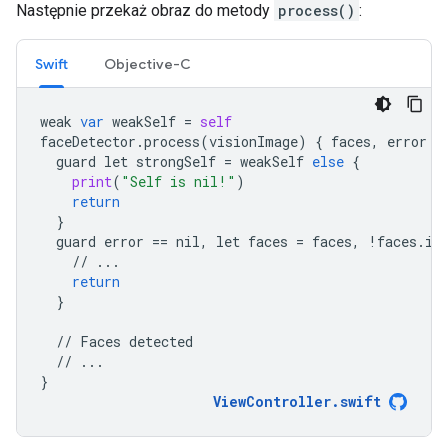
Następnie przekaż obraz do metody
process()
:
Swift
Objective-C
weak
var
weakSelf
=
self
faceDetector
.
process
(
visionImage
)
{
faces
,
error
i
guard
let
strongSelf
=
weakSelf
else
{
print
(
"Self is nil!"
)
return
}
guard
error
==
nil
,
let
faces
=
faces
,
!
faces
.
is
//
...
return
}
//
Faces
detected
//
...
}
ViewController
.
swift