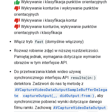
Wykrywanie i klasyfikacja punktów orientacyjnych
Wykrywanie konturów i wykrywanie punktów
orientacyjnych
Wykrywanie i klasyfikacja kontur
Wykrywanie konturów, wykrywanie punktów
orientacyjnych i klasyfikacja
Włącz tryb
fast
(domyślnie włączony).
Rozważ robienie zdjęć w niższej rozdzielczości.
Pamiętaj jednak, wymagania dotyczące wymiarów
obrazów w tym interfejsie API.
Do przetwarzania klatek wideo używaj
synchronicznego interfejsu API
results(in:)
detektora. Zadzwoń do nas tę metodę z
AVCaptureVideoDataOutputSampleBufferDelega
te
.
captureOutput(_, didOutput:from:)
, aby
synchronicznie pobierać wyniki dotyczące danego
filmu ramki. Zachowaj
AVCaptureVideoDataOutput
: