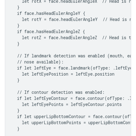
    let rotX = face.headEulerAngleX  // Head is rot
  }

  if face.hasHeadEulerAngleY {

    let rotY = face.headEulerAngleY  // Head is rot
  }

  if face.hasHeadEulerAngleZ {

    let rotZ = face.headEulerAngleZ  // Head is til
  }

  // If landmark detection was enabled (mouth, ears
  // nose available):

  if let leftEye = face.landmark(ofType: .leftEye) 
    let leftEyePosition = leftEye.position

  }

  // If contour detection was enabled:

  if let leftEyeContour = face.contour(ofType: .lef
    let leftEyePoints = leftEyeContour.points

  }

  if let upperLipBottomContour = face.contour(ofTyp
    let upperLipBottomPoints = upperLipBottomContou
  }
