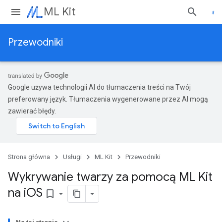
ML Kit
Przewodniki
Google używa technologii AI do tłumaczenia treści na Twój
preferowany język. Tłumaczenia wygenerowane przez AI mogą
zawierać błędy.
Strona główna
Usługi
ML Kit
Przewodniki
Wykrywanie twarzy za pomocą ML Kit
na i
OS
bookmark_border