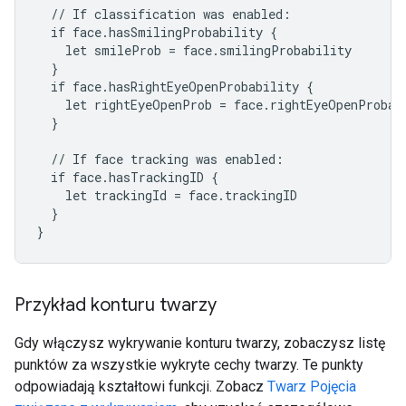
  // If classification was enabled:

  if face.hasSmilingProbability {

    let smileProb = face.smilingProbability

  }

  if face.hasRightEyeOpenProbability {

    let rightEyeOpenProb = face.rightEyeOpenProbabi
  }

  // If face tracking was enabled:

  if face.hasTrackingID {

    let trackingId = face.trackingID

  }

}
Przykład konturu twarzy
Gdy włączysz wykrywanie konturu twarzy, zobaczysz listę
punktów za wszystkie wykryte cechy twarzy. Te punkty
odpowiadają kształtowi funkcji. Zobacz
Twarz Pojęcia