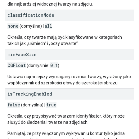
dla najbardziej widocznej twarzy na zdjęciu.
classification
Mode
none
all
(domyślna) |
Określa, czy twarze mają być klasyfikowane w kategoriach
takich jak „uśmiech” i „oczy otwarte”.
min
Face
Size
CGFloat
0
.
1
(domyślnie:
)
Ustawia najmniejszy wymagany rozmiar twarzy, wyrażony jako
współczynnik od szerokości głowy do szerokości obrazu.
is
Tracking
Enabled
false
true
(domyślna) |
Określa, czy przypisywać twarzom identyfikator, który może
służyć do śledzenia i twarze na zdjęciach.
Pamiętaj, że przy włączonym wykrywaniu kontur tylko jedna