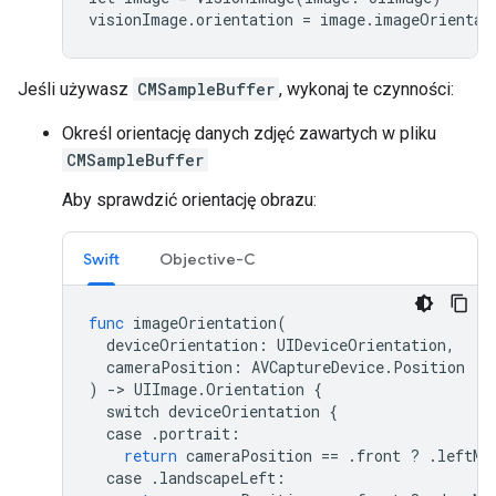
visionImage.orientation = image.imageOrientat
Jeśli używasz
CMSampleBuffer
, wykonaj te czynności:
Określ orientację danych zdjęć zawartych w pliku
CMSampleBuffer
Aby sprawdzić orientację obrazu:
Swift
Objective-C
func
imageOrientation
(
deviceOrientation
:
UIDeviceOrientation
,
cameraPosition
:
AVCaptureDevice
.
Position
)
->
UIImage
.
Orientation
{
switch
deviceOrientation
{
case
.
portrait
:
return
cameraPosition
==
.
front
?
.
leftMi
case
.
landscapeLeft
: