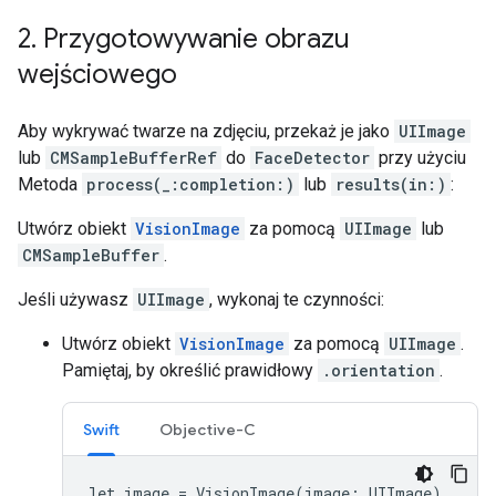
2
.
Przygotowywanie obrazu
wejściowego
Aby wykrywać twarze na zdjęciu, przekaż je jako
UIImage
lub
CMSampleBufferRef
do
FaceDetector
przy użyciu
Metoda
process(_:completion:)
lub
results(in:)
:
Utwórz obiekt
VisionImage
za pomocą
UIImage
lub
CMSampleBuffer
.
Jeśli używasz
UIImage
, wykonaj te czynności:
Utwórz obiekt
VisionImage
za pomocą
UIImage
.
Pamiętaj, by określić prawidłowy
.orientation
.
Swift
Objective-C
let image = VisionImage(image: UIImage)
