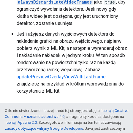
alwaysDiscardsLateVideoFrames
jako
true
, aby
ograniczyć wywołania detektora. Jeśli nowy gdy
klatka wideo jest dostępna, gdy jest uruchomiony
detektor, zostanie usunięta.
Jeśli użyjesz danych wyjściowych detektora do
nakładania grafiki na obrazu wejściowego, najpierw
pobierz wynik z ML Kit, a następnie wyrenderuj obraz
i nakładanie nakładek w jednym kroku. W ten sposób
renderowanie na powierzchni tylko raz na każdą
przetworzoną ramkę wejściową. Zobacz
updatePreviewOverlayViewWithLastFrame
.
znajdziesz na przykład w krótkim wprowadzeniu do
korzystania z ML Kit.
O ile nie stwierdzono inaczej, treść tej strony jest objęta
licencją Creative
Commons – uznanie autorstwa 4.0
, a fragmenty kodu są dostępne na
licencji Apache 2.0
. Szczegółowe informacje na ten temat zawierają
zasady dotyczące witryny Google Developers
. Java jest zastrzeżonym