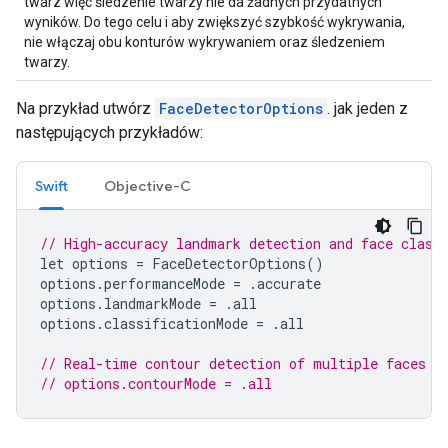
twarz więc śledzenie twarzy nie da żadnych przydatnych
wyników. Do tego celu i aby zwiększyć szybkość wykrywania,
nie włączaj obu konturów wykrywaniem oraz śledzeniem
twarzy.
Na przykład utwórz
FaceDetectorOptions
. jak jeden z
następujących przykładów:
Swift
Objective-C
// High-accuracy landmark detection and face class
let
options
=
FaceDetectorOptions
()
options
.
performanceMode
=
.
accurate
options
.
landmarkMode
=
.
all
options
.
classificationMode
=
.
all
// Real-time contour detection of multiple faces
// options.contourMode = .all