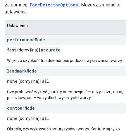
za pomocą
FaceDetectorOptions
. Możesz zmienić te
ustawienia:
Ustawienia
performance
Mode
fast
accurate
(domyślna) |
Większa szybkość lub dokładność podczas wykrywania twarzy.
landmark
Mode
none
all
(domyślna) |
Czy próbować wykryć „punkty orientacyjne” — oczy, uszu, nosa,
policzków, ust – wszystkich wykrytych twarzy.
contour
Mode
none
all
(domyślna) |
Określa, czy wykrywać kontury rysów twarzy. Kontury są tylko