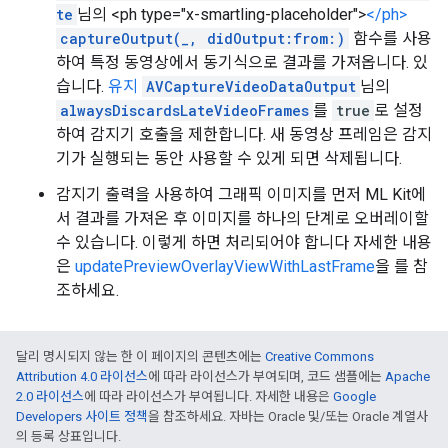
te
님의 <ph type="x-smartling-placeholder">
</ph>
captureOutput(_, didOutput:from:)
함수를 사용
하여 특정 동영상에서 동기식으로 결과를 가져옵니다. 있
습니다.
유지
AVCaptureVideoDataOutput
님의
alwaysDiscardsLateVideoFrames
를
true
로 설정
하여 감지기 호출을 제한합니다. 새 동영상 프레임은 감지
기가 실행되는 동안 사용할 수 있게 되면 삭제됩니다.
감지기 출력을 사용하여 그래픽 이미지를 먼저 ML Kit에
서 결과를 가져온 후 이미지를 하나의 단계로 오버레이할
수 있습니다. 이렇게 하면 처리되어야 합니다 자세한 내용
은
updatePreviewOverlayViewWithLastFrame
을 를 참
조하세요.
달리 명시되지 않는 한 이 페이지의 콘텐츠에는
Creative Commons
Attribution 4.0 라이선스
에 따라 라이선스가 부여되며, 코드 샘플에는
Apache
2.0 라이선스
에 따라 라이선스가 부여됩니다. 자세한 내용은
Google
Developers 사이트 정책
을 참조하세요. 자바는 Oracle 및/또는 Oracle 계열사
의 등록 상표입니다.