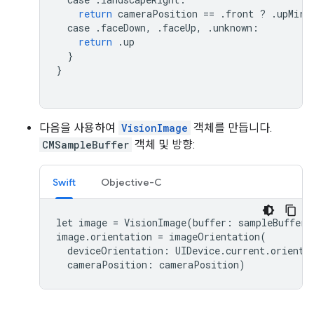
return
cameraPosition
==
.
front
?
.
upMirr
case
.
faceDown
,
.
faceUp
,
.
unknown
:
return
.
up
}
}
다음을 사용하여
VisionImage
객체를 만듭니다.
CMSampleBuffer
객체 및 방향:
Swift
Objective-C
let
image
=
VisionImage
(
buffer
:
sampleBuffer
)
image
.
orientation
=
imageOrientation
(
deviceOrientation
:
UIDevice
.
current
.
orienta
cameraPosition
:
cameraPosition
)