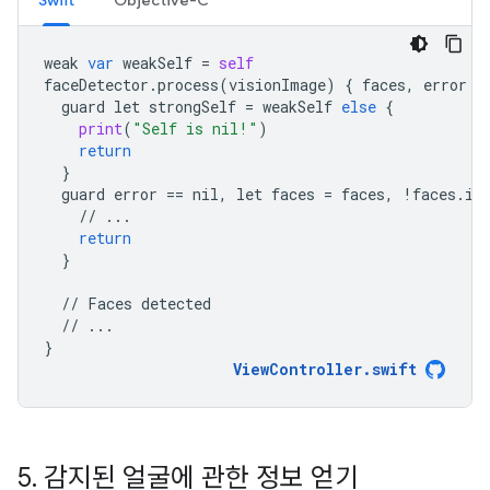
Swift
Objective-C
weak
var
weakSelf
=
self
faceDetector
.
process
(
visionImage
)
{
faces
,
error
i
guard
let
strongSelf
=
weakSelf
else
{
print
(
"Self is nil!"
)
return
}
guard
error
==
nil
,
let
faces
=
faces
,
!
faces
.
is
//
...
return
}
//
Faces
detected
//
...
}
ViewController
.
swift
5
.
감지된 얼굴에 관한 정보 얻기