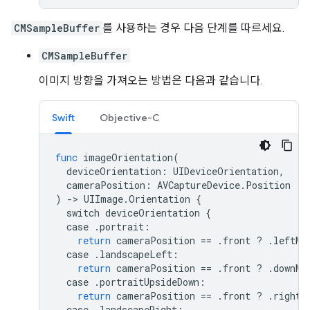
CMSampleBuffer
를 사용하는 경우 다음 단계를 따르세요.
CMSampleBuffer
이미지 방향을 가져오는 방법은 다음과 같습니다.
Swift
Objective-C
func
imageOrientation
(
deviceOrientation
:
UIDeviceOrientation
,
cameraPosition
:
AVCaptureDevice
.
Position
)
->
UIImage
.
Orientation
{
switch
deviceOrientation
{
case
.
portrait
:
return
cameraPosition
==
.
front
?
.
leftMi
case
.
landscapeLeft
:
return
cameraPosition
==
.
front
?
.
downMi
case
.
portraitUpsideDown
:
return
cameraPosition
==
.
front
?
.
rightM
case
.
landscapeRight
: