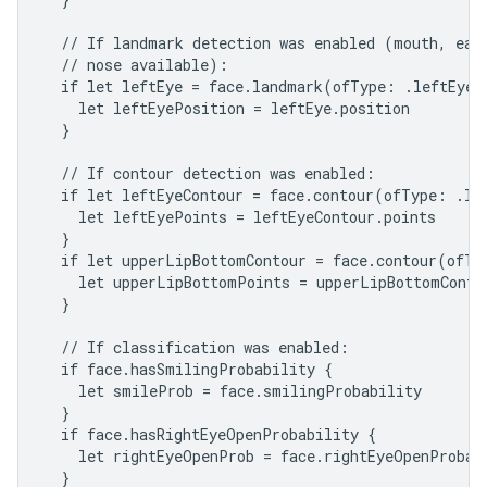
  // If landmark detection was enabled (mouth, ears
  // nose available):

  if let leftEye = face.landmark(ofType: .leftEye) 
    let leftEyePosition = leftEye.position

  }

  // If contour detection was enabled:

  if let leftEyeContour = face.contour(ofType: .lef
    let leftEyePoints = leftEyeContour.points

  }

  if let upperLipBottomContour = face.contour(ofTyp
    let upperLipBottomPoints = upperLipBottomContou
  }

  // If classification was enabled:

  if face.hasSmilingProbability {

    let smileProb = face.smilingProbability

  }

  if face.hasRightEyeOpenProbability {

    let rightEyeOpenProb = face.rightEyeOpenProbabi
  }
