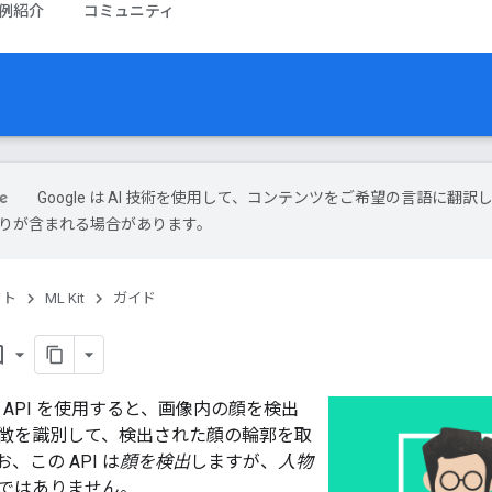
例紹介
コミュニティ
Google は AI 技術を使用して、コンテンツをご希望の言語に翻訳
は誤りが含まれる場合があります。
クト
ML Kit
ガイド
order
検出 API を使用すると、画像内の顔を検出
徴を識別して、検出された顔の輪郭を取
、この API は
顔を検出
しますが、
人物
ではありません。