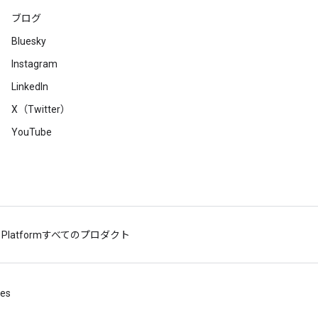
ブログ
Bluesky
Instagram
LinkedIn
X（Twitter）
YouTube
 Platform
すべてのプロダクト
ies