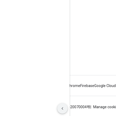
Google Developer Program
Google Developer Groups
Google Developer Experts
Accelerators
Google Cloud & NVIDIA
Android
Chrome
Firebase
Google Cloud
利用規約
プライバシー
ICP证合字B2-20070004号
Manage cook