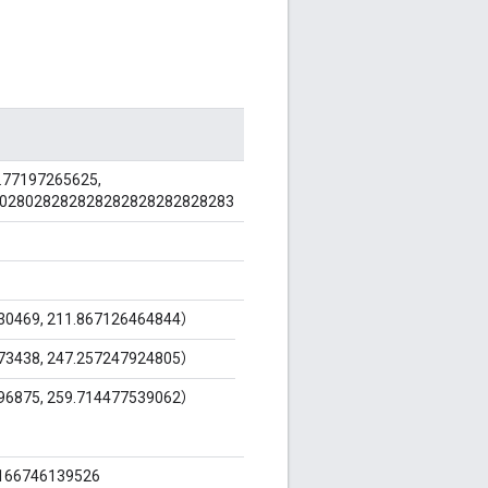
77197265625,
8028028282828282828282828283
30469, 211.867126464844）
73438, 247.257247924805）
96875, 259.714477539062）
166746139526