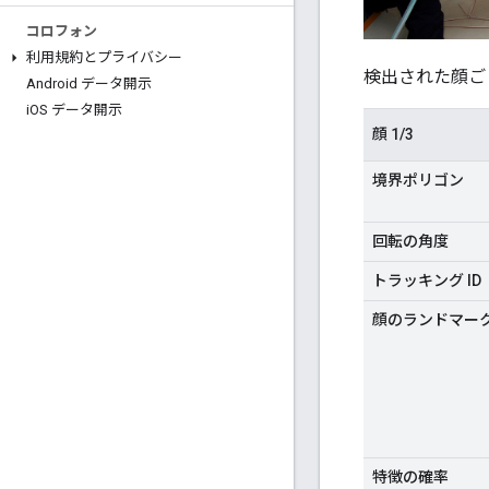
コロフォン
利用規約とプライバシー
検出された顔ご
Android データ開示
i
OS データ開示
顔 1/3
境界ポリゴン
回転の角度
トラッキング ID
顔のランドマー
特徴の確率