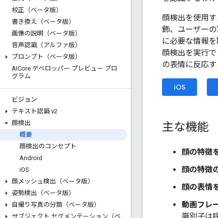
校正（ベータ版）
顔検出を使用す
書き換え（ベータ版）
飾、ユーザーの
画像の説明（ベータ版）
に必要な情報を取
音声認識（アルファ版）
顔検出を実行で
プロンプト（ベータ版）
の表情に反応す
AICore デベロッパー プレビュー プロ
グラム
iOS
ビジョン
テキスト認識 v2
顔検出
主な機能
概要
顔検出のコンセプト
顔の特徴
Android
顔の特徴
i
OS
顔メッシュ検出（ベータ版）
顔の表情
姿勢検出（ベータ版）
動画フレ
自撮り写真の分類（ベータ版）
識別子は
サブジェクト セグメンテーション（ベ