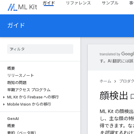
ガイド
リファレンス
サンプル
事
ML Kit
ガイド
す。AI 翻訳に
概要
リリースノート
ホーム
プロダ
既知の問題
早期アクセス プログラム
顔検出
bookmark_b
ML Kit から Firebase への移行
Mobile Vision からの移行
ML Kit の顔
し、主な顔の特
Gen
AI
得できます。なお
概要
を認識
するわけ
要約（ベータ版）