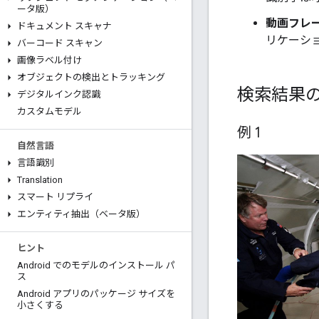
ータ版）
動画フレ
ドキュメント スキャナ
リケーシ
バーコード スキャン
画像ラベル付け
オブジェクトの検出とトラッキング
検索結果
デジタルインク認識
カスタムモデル
例 1
自然言語
言語識別
Translation
スマート リプライ
エンティティ抽出（ベータ版）
ヒント
Android でのモデルのインストール パ
ス
Android アプリのパッケージ サイズを
小さくする