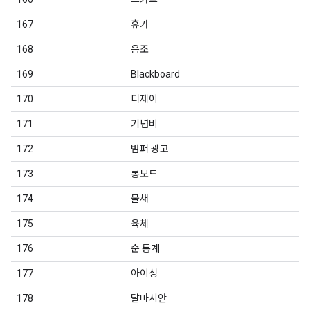
167
휴가
168
음조
169
Blackboard
170
디제이
171
기념비
172
범퍼 광고
173
롱보드
174
물새
175
육체
176
순 통계
177
아이싱
178
달마시안