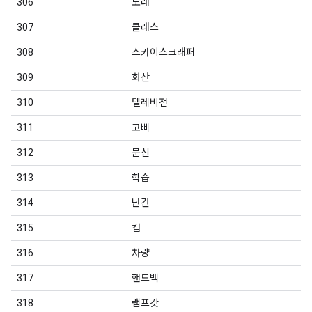
306
노래
307
클래스
308
스카이스크래퍼
309
화산
310
텔레비전
311
고삐
312
문신
313
학습
314
난간
315
컵
316
차량
317
핸드백
318
램프갓