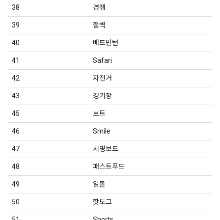
38
경쟁
39
절벽
40
배드민턴
41
Safari
42
자전거
43
경기장
45
보트
46
Smile
47
서핑보드
48
패스트푸드
49
일몰
50
핫도그
51
Shorts