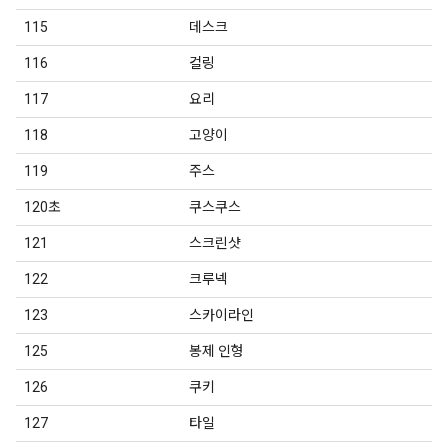
115
데스크
116
컬링
117
요리
118
고양이
119
주스
120초
쿠스쿠스
121
스크린샷
122
크루넥
123
스카이라인
125
봉제 인형
126
쿠키
127
타일