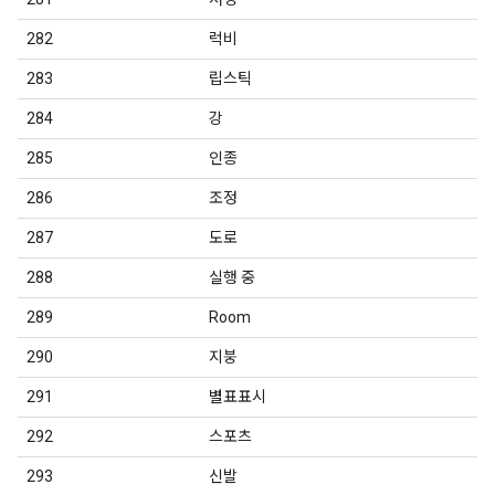
282
럭비
283
립스틱
284
강
285
인종
286
조정
287
도로
288
실행 중
289
Room
290
지붕
291
별표표시
292
스포츠
293
신발