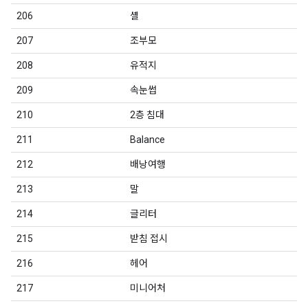
206
셸
207
조부모
208
유적지
209
속눈썹
210
2층 침대
211
Balance
212
배낭여행
213
말
214
글리터
215
받침 접시
216
헤어
217
미니어처