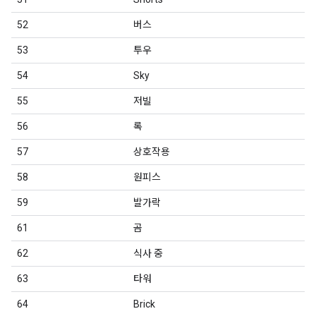
52
버스
53
투우
54
Sky
55
저빌
56
록
57
상호작용
58
원피스
59
발가락
61
곰
62
식사 중
63
타워
64
Brick