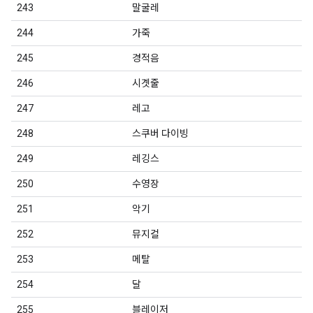
243
말굴레
244
가죽
245
경적음
246
시곗줄
247
레고
248
스쿠버 다이빙
249
레깅스
250
수영장
251
악기
252
뮤지컬
253
메탈
254
달
255
블레이저