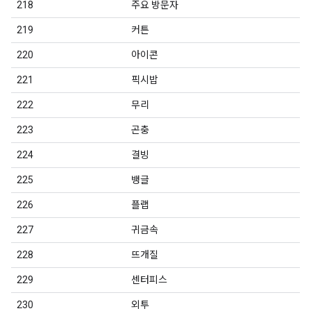
218
주요 방문자
219
커튼
220
아이콘
221
픽시밥
222
무리
223
곤충
224
결빙
225
뱅글
226
플랩
227
귀금속
228
뜨개질
229
센터피스
230
외투