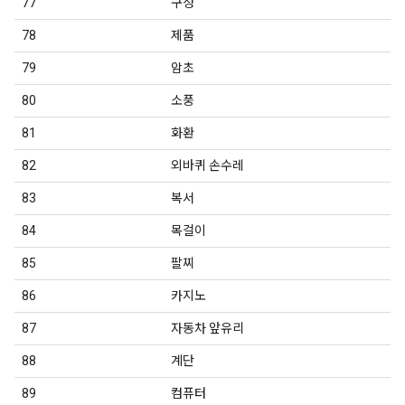
77
구성
78
제품
79
암초
80
소풍
81
화환
82
외바퀴 손수레
83
복서
84
목걸이
85
팔찌
86
카지노
87
자동차 앞유리
88
계단
89
컴퓨터