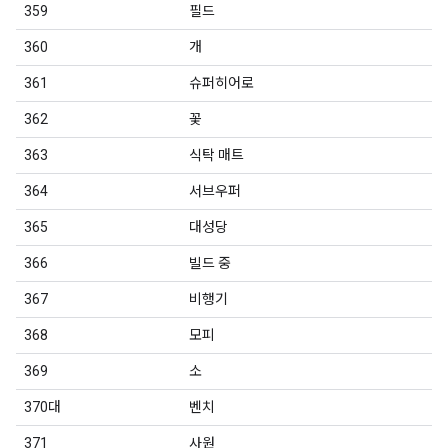
359
필드
360
개
361
슈퍼히어로
362
꽃
363
식탁 매트
364
서브우퍼
365
대성당
366
빌드 중
367
비행기
368
모피
369
소
370대
벤치
371
사원