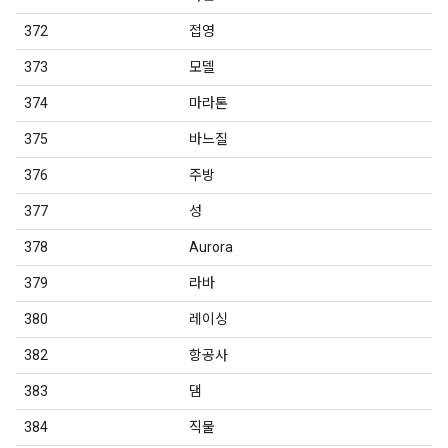
372
접영
373
모델
374
마라톤
375
바느질
376
주방
377
성
378
Aurora
379
라바
380
레이싱
382
항공사
383
댐
384
직물