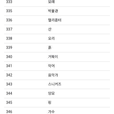
333
모래
335
박물관
336
헬리콥터
337
산
338
오리
339
흙
340
거북이
341
악어
342
음악가
343
스니커즈
344
양모
345
링
346
가수