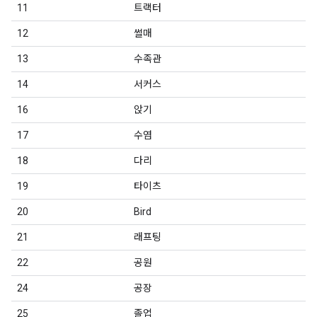
11
트랙터
12
썰매
13
수족관
14
서커스
16
앉기
17
수염
18
다리
19
타이츠
20
Bird
21
래프팅
22
공원
24
공장
25
졸업