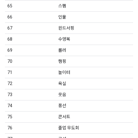
65
스팸
66
인물
67
윈드서핑
68
수영복
69
롤러
70
캠핑
71
놀이터
72
욕실
73
웃음
74
풍선
75
콘서트
76
졸업 무도회