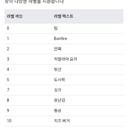
상의 다양한 라벨을 지원합니다.
라벨 색인
라벨 텍스트
0
팀
1
Bonfire
2
만화
3
히말라야 요리
4
빙산
5
도시락
7
싱크
8
장난감
9
동상
10
치즈 버거