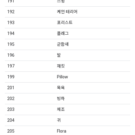
191
스윙
192
케언 테리어
193
포리스트
194
플래그
195
군함새
196
발
197
재킷
199
Pillow
201
목욕
202
빙하
203
체조
204
귀
205
Flora