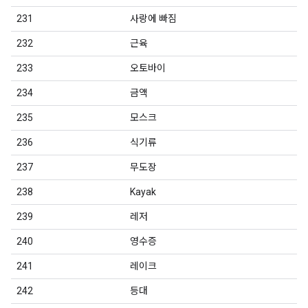
231
사랑에 빠짐
232
근육
233
오토바이
234
금액
235
모스크
236
식기류
237
무도장
238
Kayak
239
레저
240
영수증
241
레이크
242
등대