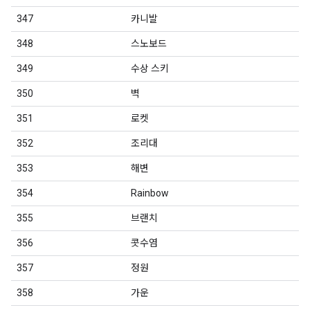
347
카니발
348
스노보드
349
수상 스키
350
벽
351
로켓
352
조리대
353
해변
354
Rainbow
355
브랜치
356
콧수염
357
정원
358
가운