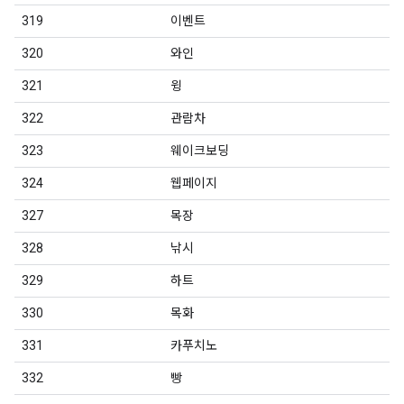
319
이벤트
320
와인
321
윙
322
관람차
323
웨이크보딩
324
웹페이지
327
목장
328
낚시
329
하트
330
목화
331
카푸치노
332
빵