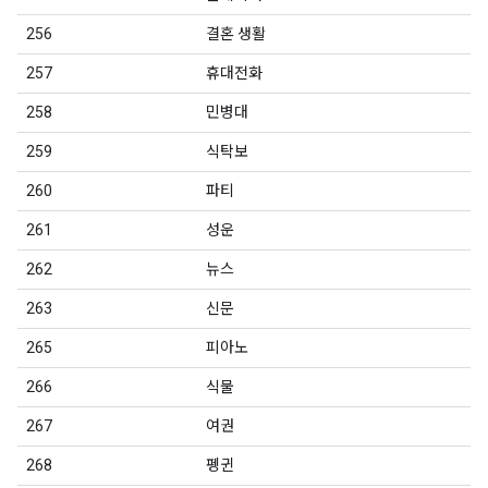
256
결혼 생활
257
휴대전화
258
민병대
259
식탁보
260
파티
261
성운
262
뉴스
263
신문
265
피아노
266
식물
267
여권
268
펭귄