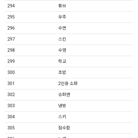
294
튜브
295
우주
296
수면
297
스킨
298
수영
299
학교
300
초밥
301
2인용 소파
302
슈퍼맨
303
냉방
304
스키
305
잠수함