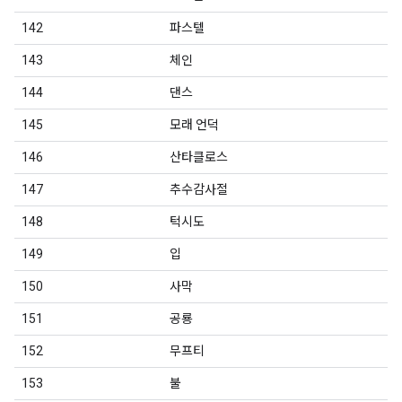
142
파스텔
143
체인
144
댄스
145
모래 언덕
146
산타클로스
147
추수감사절
148
턱시도
149
입
150
사막
151
공룡
152
무프티
153
불