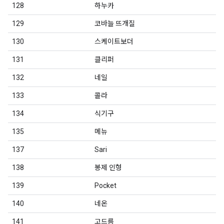
128
하누카
129
코바늘 뜨개질
130
스케이트보더
131
클리퍼
132
네일
133
콜라
134
식기구
135
메뉴
137
Sari
138
봉제 인형
139
Pocket
140
네온
141
고드름