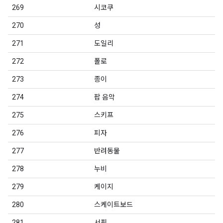
269
시코쿠
270
성
271
도일리
272
폴로
273
종이
274
팝 음악
275
스키프
276
피자
277
반려동물
278
누비
279
케이지
280
스케이트보드
281
서핑