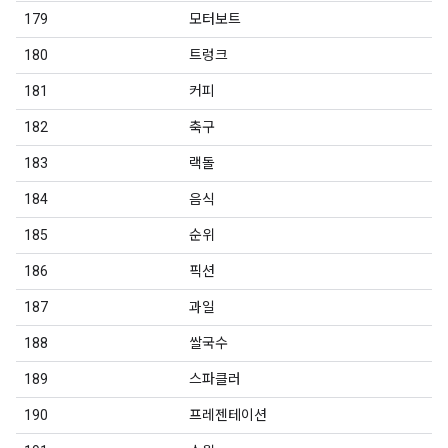
179
모터보트
180
트렁크
181
커피
182
축구
183
랙돌
184
음식
185
순위
186
픽션
187
과일
188
쌀국수
189
스파클러
190
프레젠테이션