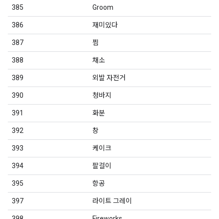
385
Groom
386
재미있다
387
찜
388
채소
389
외발 자전거
390
청바지
391
화분
392
창
393
케이크
394
팔걸이
395
항공
397
라이트 그레이
398
Fireworks