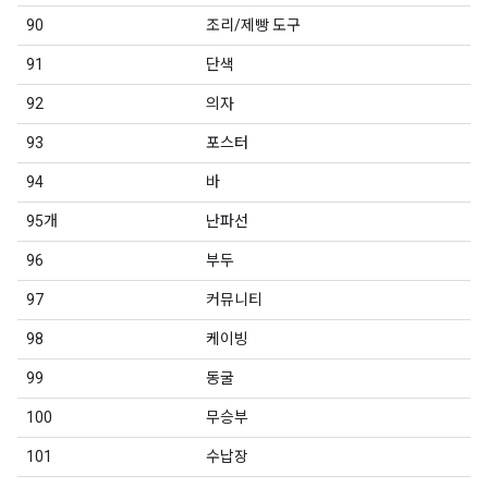
90
조리/제빵 도구
91
단색
92
의자
93
포스터
94
바
95개
난파선
96
부두
97
커뮤니티
98
케이빙
99
동굴
100
무승부
101
수납장