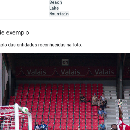
Beach
Lake
Mountain
de exemplo
plo das entidades reconhecidas na foto.