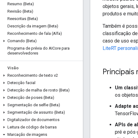
Resumo (Beta)
objetos gerais, 
Revisão (Beta)
produtos e muit
Reescritas (Beta)
Também é possí
Descrição da imagem (Beta)
classificação d
Reconhecimento de fala (Alfa)
caso de uso esp
Comando (Beta)
LiteRT personal
Programa de prévia do AICore para
desenvolvedores
Visão
Principais
Reconhecimento de texto v2
Detecção facial
Um classi
Detecção de malha de rosto (Beta)
os objetos
Detecção de poses (Beta)
Segmentação de selfie (Beta)
Adapte ao
Segmentação de assunto (Beta)
TensorFlow
Digitalizador de documentos
APIs de al
Leitura de código de barras
pré e pós-
Marcação de imagens