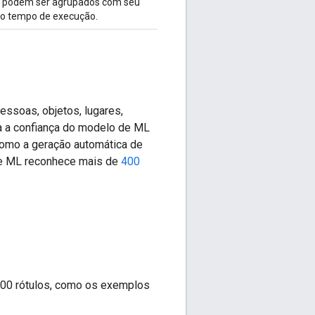
os podem ser agrupados com seu
no tempo de execução.
essoas, objetos, lugares,
a a confiança do modelo de ML
como a geração automática de
de ML reconhece mais de
400
400 rótulos, como os exemplos