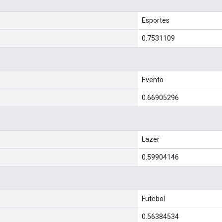
Esportes
0.7531109
Evento
0.66905296
Lazer
0.59904146
Futebol
0.56384534