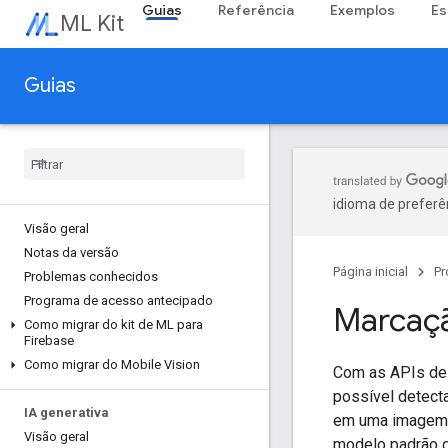
Guias
Referência
Exemplos
Es
ML Kit
Guias
idioma de preferê
Visão geral
Notas da versão
Página inicial
Pr
Problemas conhecidos
Programa de acesso antecipado
Marcaç
Como migrar do kit de ML para
Firebase
Como migrar do Mobile Vision
Com as APIs de 
possível detecta
IA generativa
em uma imagem 
Visão geral
modelo padrão d