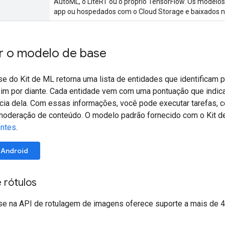
AutoML, o LiteRT ou o próprio TensorFlow. Os model
app ou hospedados com o Cloud Storage e baixados 
 o modelo de base
 do Kit de ML retorna uma lista de entidades que identificam p
sim por diante. Cada entidade vem com uma pontuação que indic
ncia dela. Com essas informações, você pode executar tarefas, 
oderação de conteúdo. O modelo padrão fornecido com o Kit 
entes
.
Android
 rótulos
e na API de rotulagem de imagens oferece suporte a mais de 