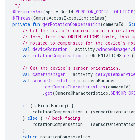
 */
@RequiresApi
(
api
=
Build
.
VERSION_CODES
.
LOLLIPOP
)
@Throws
(
CameraAccessException
::
class
)
private
fun
getRotationCompensation
(
cameraId
:
Stri
// Get the device's current rotation relative 
// Then, from the ORIENTATIONS table, look up 
// rotated to compensate for the device's rota
val
deviceRotation
=
activity
.
windowManager
.
def
var
rotationCompensation
=
ORIENTATIONS
.
get
(
de
// Get the device's sensor orientation.
val
cameraManager
=
activity
.
getSystemService
(
val
sensorOrientation
=
cameraManager
.
getCameraCharacteristics
(
cameraId
)
.
get
(
CameraCharacteristics
.
SENSOR_ORIE
if
(
isFrontFacing
)
{
rotationCompensation
=
(
sensorOrientation
}
else
{
// back-facing
rotationCompensation
=
(
sensorOrientation
}
return
rotationCompensation