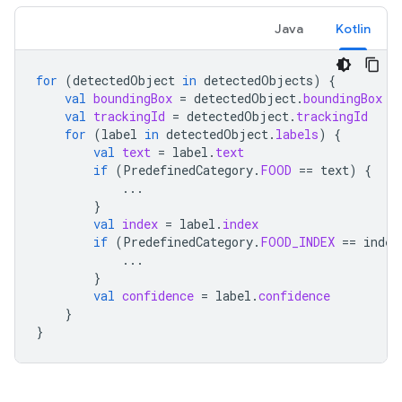
Java
Kotlin
for
(
detectedObject
in
detectedObjects
)
{
val
boundingBox
=
detectedObject
.
boundingBox
val
trackingId
=
detectedObject
.
trackingId
for
(
label
in
detectedObject
.
labels
)
{
val
text
=
label
.
text
if
(
PredefinedCategory
.
FOOD
==
text
)
{
...
}
val
index
=
label
.
index
if
(
PredefinedCategory
.
FOOD_INDEX
==
index
...
}
val
confidence
=
label
.
confidence
}
}