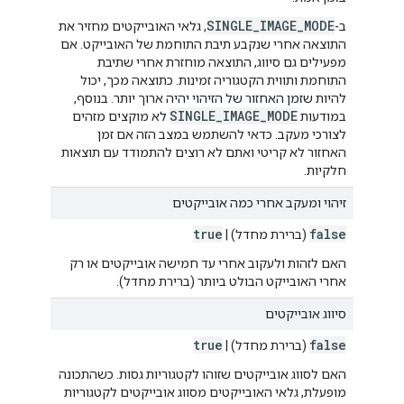
SINGLE_IMAGE_MODE
ב-
, גלאי האובייקטים מחזיר את
התוצאה אחרי שנקבע תיבת התוחמת של האובייקט. אם
מפעילים גם סיווג, התוצאה מוחזרת אחרי שתיבת
התוחמת ותווית הקטגוריה זמינות. כתוצאה מכך, יכול
להיות שזמן האחזור של הזיהוי יהיה ארוך יותר. בנוסף,
SINGLE_IMAGE_MODE
במודעות
לא מוקצים מזהים
לצורכי מעקב. כדאי להשתמש במצב הזה אם זמן
האחזור לא קריטי ואתם לא רוצים להתמודד עם תוצאות
חלקיות.
זיהוי ומעקב אחרי כמה אובייקטים
true
false
(ברירת מחדל) |
האם לזהות ולעקוב אחרי עד חמישה אובייקטים או רק
אחרי האובייקט הבולט ביותר (ברירת מחדל).
סיווג אובייקטים
true
false
(ברירת מחדל) |
האם לסווג אובייקטים שזוהו לקטגוריות גסות. כשהתכונה
מופעלת, גלאי האובייקטים מסווג אובייקטים לקטגוריות