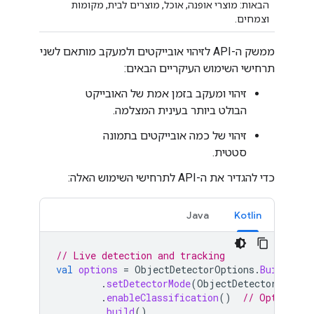
הבאות: מוצרי אופנה, אוכל, מוצרים לבית, מקומות
וצמחים.
ממשק ה-API לזיהוי אובייקטים ולמעקב מותאם לשני
תרחישי השימוש העיקריים הבאים:
זיהוי ומעקב בזמן אמת של האובייקט
הבולט ביותר בעינית המצלמה.
זיהוי של כמה אובייקטים בתמונה
סטטית.
כדי להגדיר את ה-API לתרחישי השימוש האלה:
Java
Kotlin
// Live detection and tracking
val
options
=
ObjectDetectorOptions
.
Builder
()
.
setDetectorMode
(
ObjectDetectorOption
.
enableClassification
()
// Optional
.
build
()