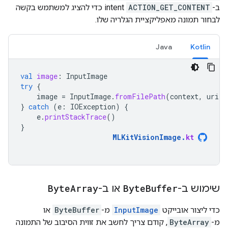
ב-
ACTION_GET_CONTENT
intent כדי להציג למשתמש בקשה
לבחור תמונה מאפליקציית הגלריה שלו.
Java
Kotlin
val
image
:
InputImage
try
{
image
=
InputImage
.
fromFilePath
(
context
,
uri
)
}
catch
(
e
:
IOException
)
{
e
.
printStackTrace
()
}
MLKitVisionImage
.
kt
שימוש ב-
Buffer
Byte
או ב-
Array
Byte
כדי ליצור אובייקט
InputImage
מ-
ByteBuffer
או
מ-
ByteArray
, קודם צריך לחשב את זווית הסיבוב של התמונה