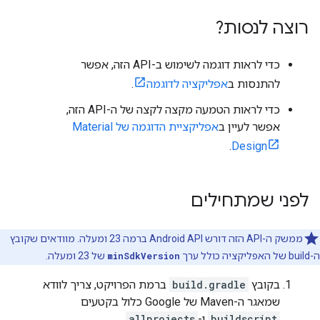
רוצה לנסות?
כדי לראות דוגמה לשימוש ב-API הזה, אפשר
להתנסות ב
אפליקציה לדוגמה
.
כדי לראות הטמעה מקצה לקצה של ה-API הזה,
אפשר לעיין ב
אפליקציית הדוגמה של Material
.
Design
לפני שמתחילים
ממשק ה-API הזה דורש Android API ברמה 23 ומעלה. מוודאים שקובץ
ה-build של האפליקציה כולל ערך
minSdkVersion
של 23 ומעלה.
בקובץ
build.gradle
ברמת הפרויקט, צריך לוודא
שמאגר ה-Maven של Google כלול בקטעים
buildscript
ו-
allprojects
.