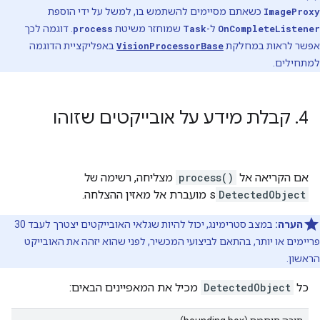
ImageProxy
כשאתם מסיימים להשתמש בו, למשל על ידי הוספת
OnCompleteListener
ל-
Task
שמוחזר משיטת
process
. דוגמה לכך
אפשר לראות במחלקת
VisionProcessorBase
באפליקציית הדוגמה
למתחילים.
4
.
קבלת מידע על אובייקטים שזוהו
אם הקריאה אל
process()
מצליחה, רשימה של
DetectedObject
s מועברת אל מאזין ההצלחה.
הערה:
במצב סטרימינג, יכול להיות שגלאי האובייקטים יצטרך לעבד 30
פריימים או יותר, בהתאם לביצועי המכשיר, לפני שהוא יזהה את האובייקט
הראשון.
כל
DetectedObject
מכיל את המאפיינים הבאים: