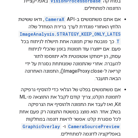
במחלקה
VisionProcessorBase
באפליקציית
הדוגמה למתחילים.
אם אתם משתמשים ב-API‏
CameraX
, ודאו ששיטת
הלחץ האחורי מוגדרת לערך ברירת המחדל שלה
ImageAnalysis.STRATEGY_KEEP_ONLY_LATES
T
. כך מובטח שרק תמונה אחת תישלח לניתוח בכל
פעם. אם ייווצרו עוד תמונות בזמן שהכלי לניתוח
עסוק, הן יימחקו אוטומטית ולא יתווספו לתור
להעברה. אחרי שהתמונה שמנותחת נסגרת על ידי
קריאה ל-ImageProxy.close(), התמונה האחרונה
הבאה תועבר.
אם משתמשים בפלט של הגלאי כדי להוסיף גרפיקה
לתמונת הקלט, צריך קודם לקבל את התוצאה מ-ML
Kit, ואז לעבד את התמונה ולהוסיף את הגרפיקה
בשלב אחד. הוא מוצג במשטח התצוגה רק פעם אחת
לכל מסגרת קלט. אפשר לראות דוגמה במחלקות
CameraSourcePreview
ו-
GraphicOverlay
באפליקציה לדוגמה למתחילים.