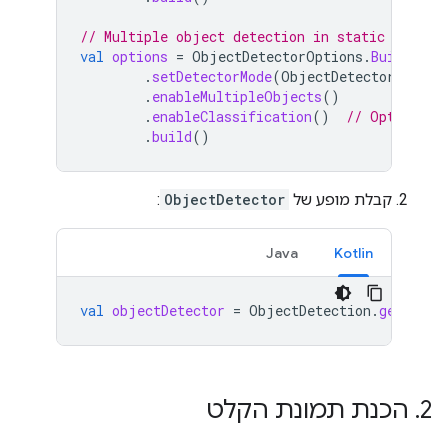
// Multiple object detection in static images
val
options
=
ObjectDetectorOptions
.
Builder
()
.
setDetectorMode
(
ObjectDetectorOption
.
enableMultipleObjects
()
.
enableClassification
()
// Optional
.
build
()
קבלת מופע של
ObjectDetector
:
Java
Kotlin
val
objectDetector
=
ObjectDetection
.
getClien
2
.
הכנת תמונת הקלט