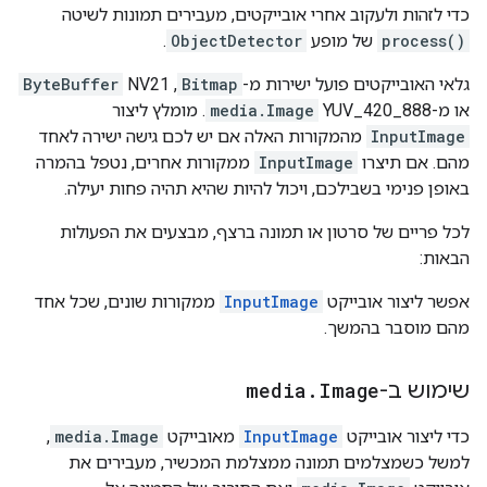
כדי לזהות ולעקוב אחרי אובייקטים, מעבירים תמונות לשיטה
process()
של מופע
ObjectDetector
.
גלאי האובייקטים פועל ישירות מ-
Bitmap
, NV21
ByteBuffer
או מ-YUV_420_888
media.Image
. מומלץ ליצור
InputImage
מהמקורות האלה אם יש לכם גישה ישירה לאחד
מהם. אם תיצרו
InputImage
ממקורות אחרים, נטפל בהמרה
באופן פנימי בשבילכם, ויכול להיות שהיא תהיה פחות יעילה.
לכל פריים של סרטון או תמונה ברצף, מבצעים את הפעולות
הבאות:
אפשר ליצור אובייקט
InputImage
ממקורות שונים, שכל אחד
מהם מוסבר בהמשך.
שימוש ב-
Image
.
media
כדי ליצור אובייקט
InputImage
מאובייקט
media.Image
,
למשל כשמצלמים תמונה ממצלמת המכשיר, מעבירים את