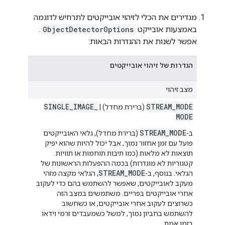
מגדירים את הכלי לזיהוי אובייקטים לתרחיש לדוגמה
באמצעות אובייקט
ObjectDetectorOptions
.
אפשר לשנות את ההגדרות הבאות:
הגדרות של זיהוי אובייקטים
מצב זיהוי
SINGLE
_
IMAGE
_
STREAM
_
MODE
(ברירת מחדל) |
MODE
STREAM_MODE
ב-
(ברירת מחדל), גלאי האובייקטים
פועל עם זמן אחזור נמוך, אבל יכול להיות שהוא יפיק
תוצאות לא מלאות (כמו תיבות תוחמות או תוויות
קטגוריות לא מוגדרות) בכמה ההפעלות הראשונות של
STREAM_MODE
הגלאי. בנוסף, ב-
, הגלאי מקצה מזהי
מעקב לאובייקטים, שאפשר להשתמש בהם כדי לעקוב
אחרי אובייקטים בפריים. משתמשים במצב הזה
כשרוצים לעקוב אחרי אובייקטים, או כשחשוב
להשתמש בחביון נמוך, למשל כשמעבדים זרמי וידאו
בזמן אמת.