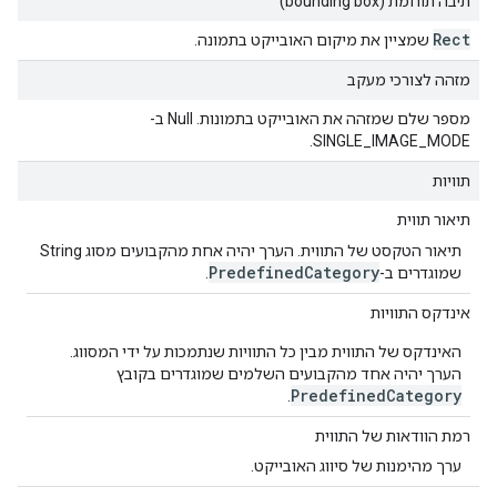
תיבה תוחמת (bounding box)
Rect
שמציין את מיקום האובייקט בתמונה.
מזהה לצורכי מעקב
מספר שלם שמזהה את האובייקט בתמונות. ‫Null ב-
SINGLE_IMAGE_MODE.
תוויות
תיאור תווית
תיאור הטקסט של התווית. הערך יהיה אחת מהקבועים מסוג String
Predefined
Category
שמוגדרים ב-
.
אינדקס התוויות
האינדקס של התווית מבין כל התוויות שנתמכות על ידי המסווג.
הערך יהיה אחד מהקבועים השלמים שמוגדרים בקובץ
Predefined
Category
.
רמת הוודאות של התווית
ערך מהימנות של סיווג האובייקט.