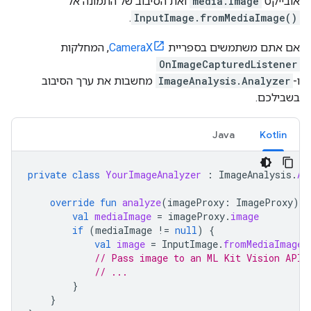
אובייקט
media.Image
ואת הסיבוב של התמונה אל
.
InputImage.fromMediaImage()
אם אתם משתמשים בספריית
CameraX
, המחלקות
OnImageCapturedListener
ו-
ImageAnalysis.Analyzer
מחשבות את ערך הסיבוב
בשבילכם.
Java
Kotlin
private
class
YourImageAnalyzer
:
ImageAnalysis
.
An
override
fun
analyze
(
imageProxy
:
ImageProxy
)
{
val
mediaImage
=
imageProxy
.
image
if
(
mediaImage
!=
null
)
{
val
image
=
InputImage
.
fromMediaImage
(
// Pass image to an ML Kit Vision API
// ...
}
}