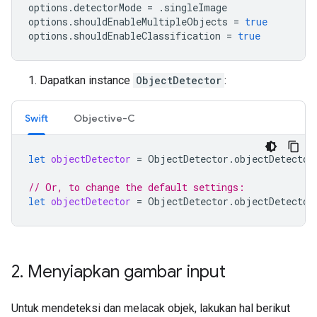
options
.
detectorMode
=
.
singleImage
options
.
shouldEnableMultipleObjects
=
true
options
.
shouldEnableClassification
=
true
Dapatkan instance
ObjectDetector
:
Swift
Objective-C
let
objectDetector
=
ObjectDetector
.
objectDetector
// Or, to change the default settings:
let
objectDetector
=
ObjectDetector
.
objectDetector
2
.
Menyiapkan gambar input
Untuk mendeteksi dan melacak objek, lakukan hal berikut