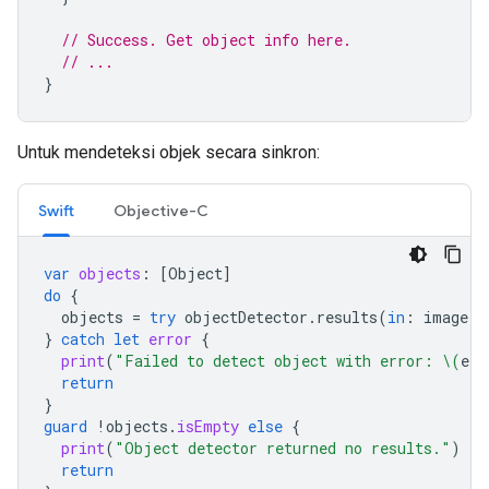
// Success. Get object info here.
// ...
}
Untuk mendeteksi objek secara sinkron:
Swift
Objective-C
var
objects
:
[
Object
]
do
{
objects
=
try
objectDetector
.
results
(
in
:
image
)
}
catch
let
error
{
print
(
"Failed to detect object with error: 
\(
err
return
}
guard
!
objects
.
isEmpty
else
{
print
(
"Object detector returned no results."
)
return