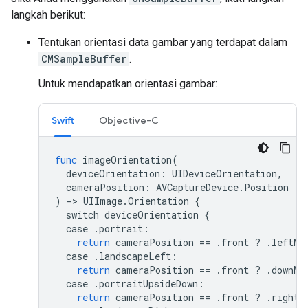
langkah berikut:
Tentukan orientasi data gambar yang terdapat dalam
CMSampleBuffer
.
Untuk mendapatkan orientasi gambar:
Swift
Objective-C
func
imageOrientation
(
deviceOrientation
:
UIDeviceOrientation
,
cameraPosition
:
AVCaptureDevice
.
Position
)
->
UIImage
.
Orientation
{
switch
deviceOrientation
{
case
.
portrait
:
return
cameraPosition
==
.
front
?
.
leftMi
case
.
landscapeLeft
:
return
cameraPosition
==
.
front
?
.
downMi
case
.
portraitUpsideDown
:
return
cameraPosition
==
.
front
?
.
rightM