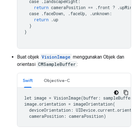
case
.
landscapeRight
:
return
cameraPosition
==
.
front
?
.
upMirr
case
.
faceDown
,
.
faceUp
,
.
unknown
:
return
.
up
}
}
Buat objek
VisionImage
menggunakan Objek dan
orientasi
CMSampleBuffer
:
Swift
Objective-C
let
image
=
VisionImage
(
buffer
:
sampleBuffer
)
image
.
orientation
=
imageOrientation
(
deviceOrientation
:
UIDevice
.
current
.
orienta
cameraPosition
:
cameraPosition
)