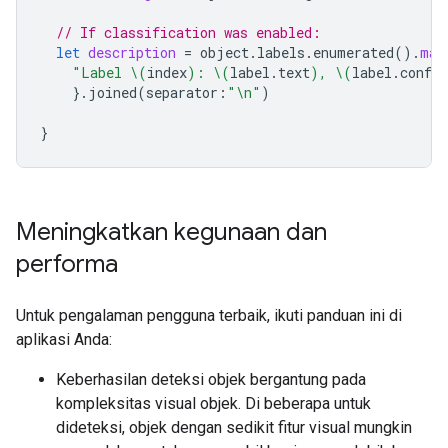
// If classification was enabled:
let
description
=
object
.
labels
.
enumerated
().
map
"Label 
\(
index
)
: 
\(
label
.
text
)
, 
\(
label
.
confid
}.
joined
(
separator
:
"
\n
"
)
}
Meningkatkan kegunaan dan
performa
Untuk pengalaman pengguna terbaik, ikuti panduan ini di
aplikasi Anda:
Keberhasilan deteksi objek bergantung pada
kompleksitas visual objek. Di beberapa untuk
dideteksi, objek dengan sedikit fitur visual mungkin