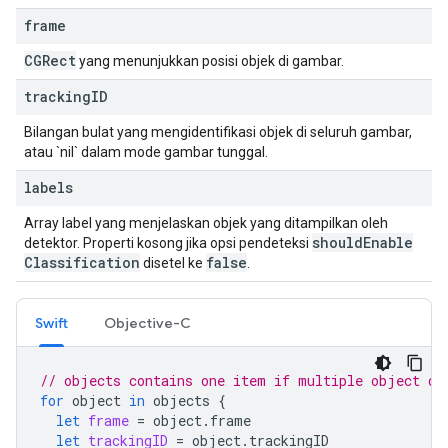
frame
CGRect
yang menunjukkan posisi objek di gambar.
tracking
ID
Bilangan bulat yang mengidentifikasi objek di seluruh gambar,
atau `nil` dalam mode gambar tunggal.
labels
Array label yang menjelaskan objek yang ditampilkan oleh
should
Enable
detektor. Properti kosong jika opsi pendeteksi
Classification
false
disetel ke
.
Swift
Objective-C
// objects contains one item if multiple object de
for
object
in
objects
{
let
frame
=
object
.
frame
let
trackingID
=
object
.
trackingID