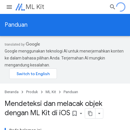
ML Kit
Panduan
Google menggunakan teknologi AI untuk menerjemahkan konten
ke dalam bahasa pilihan Anda. Terjemahan AI mungkin
mengandung kesalahan.
Beranda
Produk
ML Kit
Panduan
Mendeteksi dan melacak objek
dengan ML Kit di i
OS
bookmark_border