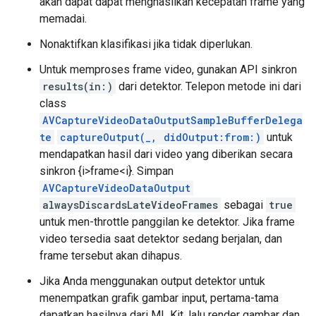
akan dapat dapat menghasilkan kecepatan frame yang
memadai.
Nonaktifkan klasifikasi jika tidak diperlukan.
Untuk memproses frame video, gunakan API sinkron
results(in:)
dari detektor. Telepon metode ini dari
class
AVCaptureVideoDataOutputSampleBufferDelega
te
captureOutput(_, didOutput:from:)
untuk
mendapatkan hasil dari video yang diberikan secara
sinkron {i>frame<i}. Simpan
AVCaptureVideoDataOutput
alwaysDiscardsLateVideoFrames
sebagai
true
untuk men-throttle panggilan ke detektor. Jika frame
video tersedia saat detektor sedang berjalan, dan
frame tersebut akan dihapus.
Jika Anda menggunakan output detektor untuk
menempatkan grafik gambar input, pertama-tama
dapatkan hasilnya dari ML Kit, lalu render gambar dan