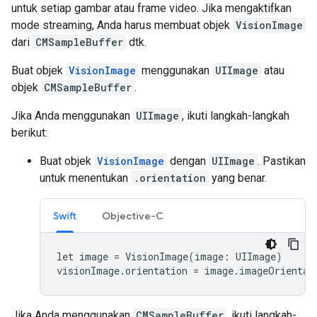
untuk setiap gambar atau frame video. Jika mengaktifkan
mode streaming, Anda harus membuat objek
VisionImage
dari
CMSampleBuffer
dtk.
Buat objek
VisionImage
menggunakan
UIImage
atau
objek
CMSampleBuffer
.
Jika Anda menggunakan
UIImage
, ikuti langkah-langkah
berikut:
Buat objek
VisionImage
dengan
UIImage
. Pastikan
untuk menentukan
.orientation
yang benar.
Swift
Objective-C
let image = VisionImage(image: UIImage)

visionImage.orientation = image.imageOrientat
Jika Anda menggunakan
CMSampleBuffer
, ikuti langkah-