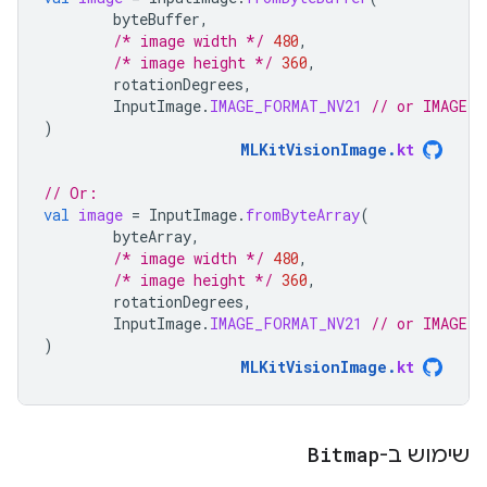
byteBuffer
,
/* image width */
480
,
/* image height */
360
,
rotationDegrees
,
InputImage
.
IMAGE_FORMAT_NV21
// or IMAGE_F
)
MLKitVisionImage
.
kt
// Or:
val
image
=
InputImage
.
fromByteArray
(
byteArray
,
/* image width */
480
,
/* image height */
360
,
rotationDegrees
,
InputImage
.
IMAGE_FORMAT_NV21
// or IMAGE_F
)
MLKitVisionImage
.
kt
שימוש ב-
Bitmap