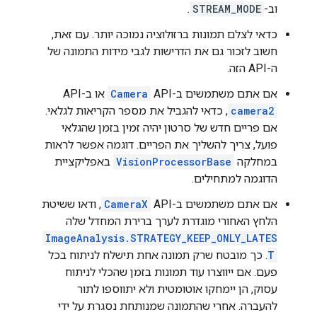
וב-
STREAM_MODE
.
כדאי לצלם תמונות ברזולוציה נמוכה יותר. עם זאת,
חשוב לזכור גם את הדרישות לגבי מידות התמונה של
ה-API הזה.
אם אתם משתמשים ב-API‏
Camera
או ב-API‏
camera2
, כדאי להגביל את מספר הקריאות לגלאי.
אם פריים חדש של סרטון יהיה זמין בזמן שהגלאי
פועל, צריך להשליך את הפריים. דוגמה אפשר לראות
במחלקה
VisionProcessorBase
באפליקציית
הדוגמה למתחילים.
אם אתם משתמשים ב-API‏
CameraX
, ודאו ששיטת
הלחץ האחורי מוגדרת לערך ברירת המחדל שלה
ImageAnalysis.STRATEGY_KEEP_ONLY_LATES
T
. כך מובטח שרק תמונה אחת תישלח לניתוח בכל
פעם. אם ייווצרו עוד תמונות בזמן שהכלי לניתוח
עסוק, הן יימחקו אוטומטית ולא יתווספו לתור
להעברה. אחרי שהתמונה שמנותחת נסגרת על ידי