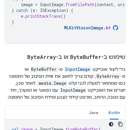
image
=
InputImage
.
fromFilePath
(
context
,
uri
)
}
catch
(
e
:
IOException
)
{
e
.
printStackTrace
()
}
MLKitVisionImage
.
kt
שימוש ב-
Buffer
Byte
או ב-
Array
Byte
כדי ליצור אובייקט
InputImage
מ-
ByteBuffer
או
מ-
ByteArray
, קודם צריך לחשב את זווית הסיבוב של התמונה
כמו שמתואר למעלה לגבי קלט
media.Image
. לאחר מכן,
יוצרים את האובייקט
InputImage
עם המאגר או המערך, יחד
עם הגובה, הרוחב, פורמט קידוד הצבע ומידת הסיבוב של התמונה:
Java
Kotlin
val
image
=
InputImage
.
fromByteBuffer
(