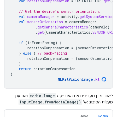
var
rotationCompensation
=
ORIENTATIONS
.
get
(
de
// Get the device's sensor orientation.
val
cameraManager
=
activity
.
getSystemService
(
val
sensorOrientation
=
cameraManager
.
getCameraCharacteristics
(
cameraId
)
.
get
(
CameraCharacteristics
.
SENSOR_ORIE
if
(
isFrontFacing
)
{
rotationCompensation
=
(
sensorOrientation
}
else
{
// back-facing
rotationCompensation
=
(
sensorOrientation
}
return
rotationCompensation
}
MLKitVisionImage
.
kt
לאחר מכן מעבירים את האובייקט
media.Image
ואת ערך
מעלות הסיבוב אל
InputImage.fromMediaImage()
:
Java
Kotlin