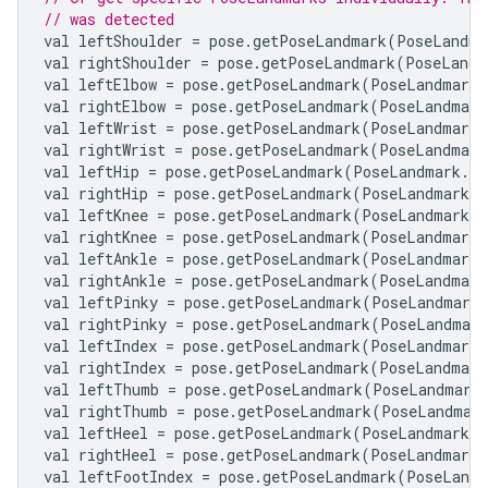
// was detected
val
leftShoulder
=
pose
.
getPoseLandmark
(
PoseLandma
val
rightShoulder
=
pose
.
getPoseLandmark
(
PoseLandm
val
leftElbow
=
pose
.
getPoseLandmark
(
PoseLandmark
.
val
rightElbow
=
pose
.
getPoseLandmark
(
PoseLandmark
val
leftWrist
=
pose
.
getPoseLandmark
(
PoseLandmark
.
val
rightWrist
=
pose
.
getPoseLandmark
(
PoseLandmark
val
leftHip
=
pose
.
getPoseLandmark
(
PoseLandmark
.
LE
val
rightHip
=
pose
.
getPoseLandmark
(
PoseLandmark
.
R
val
leftKnee
=
pose
.
getPoseLandmark
(
PoseLandmark
.
L
val
rightKnee
=
pose
.
getPoseLandmark
(
PoseLandmark
.
val
leftAnkle
=
pose
.
getPoseLandmark
(
PoseLandmark
.
val
rightAnkle
=
pose
.
getPoseLandmark
(
PoseLandmark
val
leftPinky
=
pose
.
getPoseLandmark
(
PoseLandmark
.
val
rightPinky
=
pose
.
getPoseLandmark
(
PoseLandmark
val
leftIndex
=
pose
.
getPoseLandmark
(
PoseLandmark
.
val
rightIndex
=
pose
.
getPoseLandmark
(
PoseLandmark
val
leftThumb
=
pose
.
getPoseLandmark
(
PoseLandmark
val
rightThumb
=
pose
.
getPoseLandmark
(
PoseLandmar
val
leftHeel
=
pose
.
getPoseLandmark
(
PoseLandmark
.
L
val
rightHeel
=
pose
.
getPoseLandmark
(
PoseLandmark
.
val
leftFootIndex
=
pose
.
getPoseLandmark
(
PoseLandm