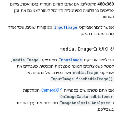
480x360
פיקסלים. אם אתם מזהים תנוחות בזמן אמת, צילום
פריימים ברזולוציה המינימלית הזו יכול לעזור לצמצם את זמן
האחזור.
אפשר ליצור אובייקט
InputImage
ממקורות שונים, שכל אחד
מהם מוסבר בהמשך.
שימוש ב-
Image
.
media
כדי ליצור אובייקט
InputImage
מאובייקט
media.Image
,
למשל כשמצלמים תמונה ממצלמת המכשיר, מעבירים את
אובייקט
media.Image
ואת הסיבוב של התמונה אל
.
InputImage.fromMediaImage()
אם אתם משתמשים בספריית
CameraX
, המחלקות
OnImageCapturedListener
ו-
ImageAnalysis.Analyzer
מחשבות את ערך הסיבוב
בשבילכם.