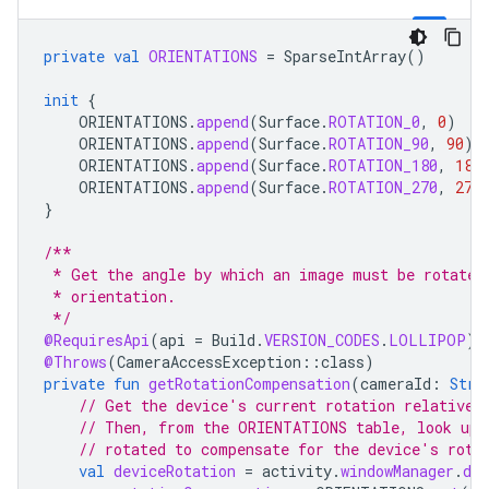
private
val
ORIENTATIONS
=
SparseIntArray
()
init
{
ORIENTATIONS
.
append
(
Surface
.
ROTATION_0
,
0
)
ORIENTATIONS
.
append
(
Surface
.
ROTATION_90
,
90
)
ORIENTATIONS
.
append
(
Surface
.
ROTATION_180
,
180
ORIENTATIONS
.
append
(
Surface
.
ROTATION_270
,
270
}
/**
 * Get the angle by which an image must be rotated
 * orientation.
 */
@RequiresApi
(
api
=
Build
.
VERSION_CODES
.
LOLLIPOP
)
@Throws
(
CameraAccessException
::
class
)
private
fun
getRotationCompensation
(
cameraId
:
Stri
// Get the device's current rotation relative 
// Then, from the ORIENTATIONS table, look up 
// rotated to compensate for the device's rota
val
deviceRotation
=
activity
.
windowManager
.
def