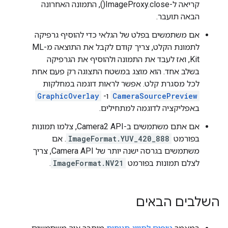
קריאה ל-ImageProxy.close(), התמונה האחרונה
הבאה תועבר.
אם משתמשים בפלט של הגלאי כדי להוסיף גרפיקה
לתמונת הקלט, צריך קודם לקבל את התוצאה מ-ML
Kit, ואז לעבד את התמונה ולהוסיף את הגרפיקה
בשלב אחד. הוא מוצג במשטח התצוגה רק פעם אחת
לכל מסגרת קלט. אפשר לראות דוגמה במחלקות
CameraSourcePreview
ו-
GraphicOverlay
באפליקציה לדוגמה למתחילים.
אם אתם משתמשים ב-Camera2 API, צלמו תמונות
בפורמט
ImageFormat.YUV_420_888
. אם
משתמשים בגרסה ישנה יותר של Camera API, צריך
לצלם תמונות בפורמט
ImageFormat.NV21
.
השלבים הבאים