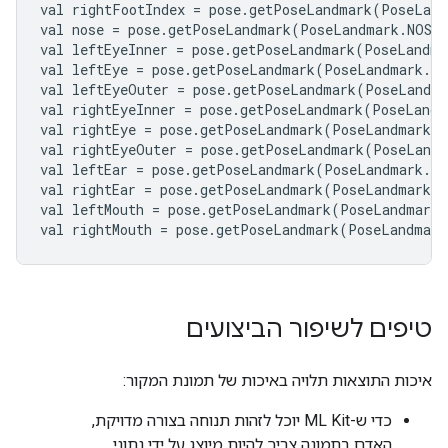
val
rightFootIndex
=
pose
.
getPoseLandmark
(
PoseLand
val
nose
=
pose
.
getPoseLandmark
(
PoseLandmark
.
NOSE
val
leftEyeInner
=
pose
.
getPoseLandmark
(
PoseLandma
val
leftEye
=
pose
.
getPoseLandmark
(
PoseLandmark
.
LE
val
leftEyeOuter
=
pose
.
getPoseLandmark
(
PoseLandma
val
rightEyeInner
=
pose
.
getPoseLandmark
(
PoseLandm
val
rightEye
=
pose
.
getPoseLandmark
(
PoseLandmark
.
R
val
rightEyeOuter
=
pose
.
getPoseLandmark
(
PoseLandm
val
leftEar
=
pose
.
getPoseLandmark
(
PoseLandmark
.
LE
val
rightEar
=
pose
.
getPoseLandmark
(
PoseLandmark
.
R
val
leftMouth
=
pose
.
getPoseLandmark
(
PoseLandmark
.
val
rightMouth
=
pose
.
getPoseLandmark
(
PoseLandmark
טיפים לשיפור הביצועים
איכות התוצאות תלויה באיכות של תמונת המקור:
כדי ש-ML Kit יוכל לזהות תנוחה בצורה מדויקת,
האדם בתמונה צריך להיות מיוצג על ידי נתוני