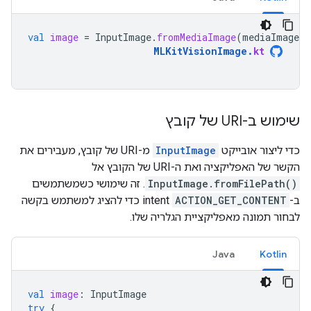
val
image
=
InputImage
.
fromMediaImage
(
mediaImage
,
MLKitVisionImage
.
kt
שימוש ב-URI של קובץ
כדי ליצור אובייקט
InputImage
מ-URI של קובץ, מעבירים את
הקשר של האפליקציה ואת ה-URI של הקובץ אל
InputImage.fromFilePath()
. זה שימושי כשמשתמשים
ב-
ACTION_GET_CONTENT
intent כדי להציג למשתמש בקשה
לבחור תמונה מאפליקציית הגלריה שלו.
Java
Kotlin
val
image
:
InputImage
try
{