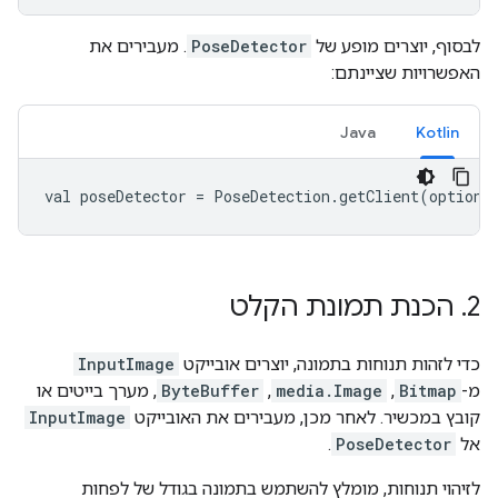
לבסוף, יוצרים מופע של
PoseDetector
. מעבירים את
האפשרויות שציינתם:
Java
Kotlin
val poseDetector = PoseDetection.getClient(options
2
.
הכנת תמונת הקלט
כדי לזהות תנוחות בתמונה, יוצרים אובייקט
InputImage
מ-
Bitmap
,‏
media.Image
,‏
ByteBuffer
, מערך בייטים או
קובץ במכשיר. לאחר מכן, מעבירים את האובייקט
InputImage
אל
PoseDetector
.
לזיהוי תנוחות, מומלץ להשתמש בתמונה בגודל של לפחות