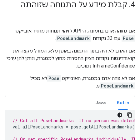
4
.
קבלת מידע על התנוחה שזוהתה
אם מזוהה אדם בתמונה, ה-API לזיהוי תנוחות מחזיר אובייקט
Pose
עם 33 נקודות
PoseLandmark
.
אם האדם לא היה בתוך התמונה באופן מלא, המודל מקצה את
קואורדינטות נקודות הציון החסרות מחוץ למסגרת, ונותן להן ערכי
InFrameConfidence נמוכים.
אם לא זוהה אדם במסגרת, האובייקט
Pose
לא מכיל
s.
PoseLandmark
Java
Kotlin
// Get all PoseLandmarks. If no person was detecte
val
allPoseLandmarks
=
pose
.
getAllPoseLandmarks
()
// Or get specific PoseLandmarks individually. The