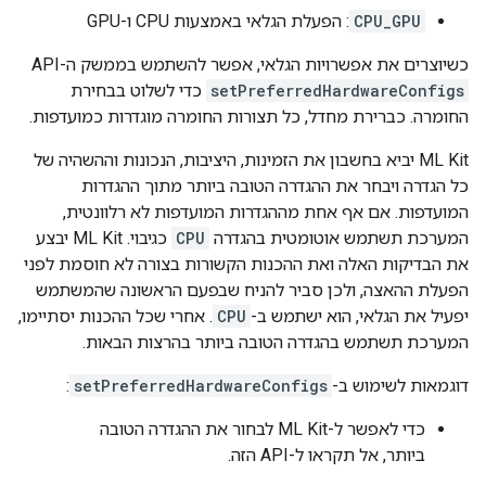
CPU_GPU
: הפעלת הגלאי באמצעות CPU ו-GPU
כשיוצרים את אפשרויות הגלאי, אפשר להשתמש בממשק ה-API‏
setPreferredHardwareConfigs
כדי לשלוט בבחירת
החומרה. כברירת מחדל, כל תצורות החומרה מוגדרות כמועדפות.
‫ML Kit יביא בחשבון את הזמינות, היציבות, הנכונות וההשהיה של
כל הגדרה ויבחר את ההגדרה הטובה ביותר מתוך ההגדרות
המועדפות. אם אף אחת מההגדרות המועדפות לא רלוונטית,
המערכת תשתמש אוטומטית בהגדרה
CPU
כגיבוי. ‫ML Kit יבצע
את הבדיקות האלה ואת ההכנות הקשורות בצורה לא חוסמת לפני
הפעלת ההאצה, ולכן סביר להניח שבפעם הראשונה שהמשתמש
יפעיל את הגלאי, הוא ישתמש ב-
CPU
. אחרי שכל ההכנות יסתיימו,
המערכת תשתמש בהגדרה הטובה ביותר בהרצות הבאות.
דוגמאות לשימוש ב-
setPreferredHardwareConfigs
:
כדי לאפשר ל-ML Kit לבחור את ההגדרה הטובה
ביותר, אל תקראו ל-API הזה.