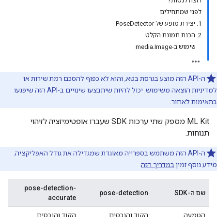
רוצה לנסות?
לפני שמתחילים
1. יצירת מופע של PoseDetector
2. הכנת תמונת הקלט
שימוש ב-media.Image
ה-API הזה מוצע בגרסת בטא, והוא לא כפוף להסכם רמת שירות או
למדיניות הוצאה משימוש. יכול להיות שיתבצעו שינויים ב-API הזה שיפגעו
בתאימות לאחור.
‫ML Kit מספק שתי ערכות SDK שעברו אופטימיזציה לזיהוי
תנוחות.
ה-API הזה משתמש בספרייה מאוגדת שמגדילה את גודל האפליקציה.
מידע נוסף זמין
במדריך הזה
.
pose-detection-
שם ה-SDK
pose-detection
accurate
הטמעה
הקוד והנכסים
הקוד והנכסים