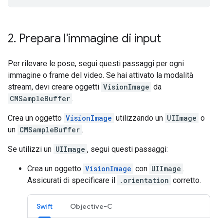
2
.
Prepara l'immagine di input
Per rilevare le pose, segui questi passaggi per ogni
immagine o frame del video. Se hai attivato la modalità
stream, devi creare oggetti
VisionImage
da
CMSampleBuffer
.
Crea un oggetto
VisionImage
utilizzando un
UIImage
o
un
CMSampleBuffer
.
Se utilizzi un
UIImage
, segui questi passaggi:
Crea un oggetto
VisionImage
con
UIImage
.
Assicurati di specificare il
.orientation
corretto.
Swift
Objective-C