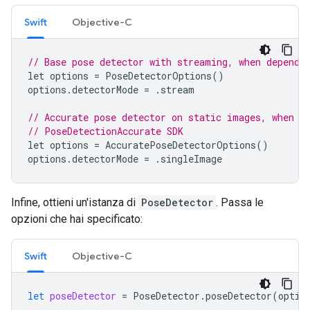
Swift
Objective-C
// Base pose detector with streaming, when dependi
let
options
=
PoseDetectorOptions
()
options
.
detectorMode
=
.
stream
// Accurate pose detector on static images, when d
// PoseDetectionAccurate SDK
let
options
=
AccuratePoseDetectorOptions
()
options
.
detectorMode
=
.
singleImage
Infine, ottieni un'istanza di
PoseDetector
. Passa le
opzioni che hai specificato:
Swift
Objective-C
let
poseDetector
=
PoseDetector
.
poseDetector
(
optio