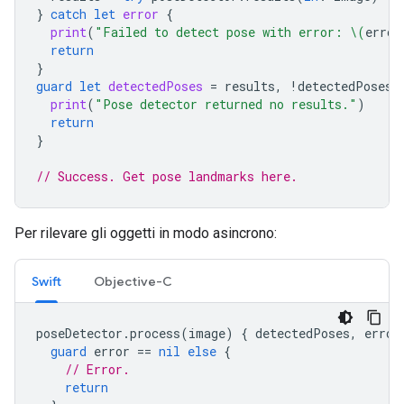
}
catch
let
error
{
print
(
"Failed to detect pose with error: 
\(
error
return
}
guard
let
detectedPoses
=
results
,
!
detectedPoses
.
print
(
"Pose detector returned no results."
)
return
}
// Success. Get pose landmarks here.
Per rilevare gli oggetti in modo asincrono:
Swift
Objective-C
poseDetector
.
process
(
image
)
{
detectedPoses
,
error
guard
error
==
nil
else
{
// Error.
return