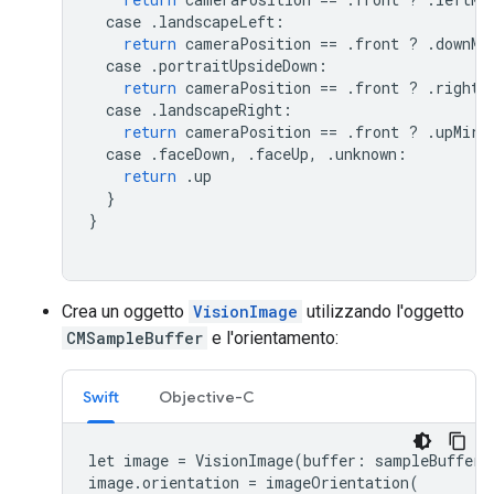
case
.
landscapeLeft
:
return
cameraPosition
==
.
front
?
.
downMi
case
.
portraitUpsideDown
:
return
cameraPosition
==
.
front
?
.
rightM
case
.
landscapeRight
:
return
cameraPosition
==
.
front
?
.
upMirr
case
.
faceDown
,
.
faceUp
,
.
unknown
:
return
.
up
}
}
Crea un oggetto
VisionImage
utilizzando l'oggetto
CMSampleBuffer
e l'orientamento:
Swift
Objective-C
let
image
=
VisionImage
(
buffer
:
sampleBuffer
)
image
.
orientation
=
imageOrientation
(