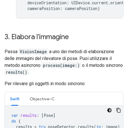
deviceOrientation
:
UIDevice
.
current
.
orienta
cameraPosition
:
cameraPosition
)
3
.
Elabora l'immagine
Passa
VisionImage
a uno dei metodi di elaborazione
delle immagini del rilevatore di pose. Puoi utilizzare il
metodo asincrono
process(image:)
o il metodo sincrono
results()
.
Per rilevare gli oggetti in modo sincrono:
Swift
Objective-C
var
results
:
[
Pose
]
do
{
results
=
try
poseDetector
.
results
(
in
:
image
)