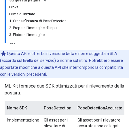
Su questa pagina
Prova
Prima di iniziare
1. Crea un'istanza di PoseDetector
2. Prepara l'immagine di input
3. Elabora l'immagine
Questa API è offerta in versione beta e non è soggetta a SLA
(accordo sul livello del servizio) o norme sul ritiro. Potrebbero essere
apportate modifiche a questa API che interrompono la compatibilità
con le versioni precedenti.
ML Kit fornisce due SDK ottimizzati per il rilevamento della
postura.
Nome SDK
PoseDetection
PoseDetectionAccurate
Implementazione
Gli asset per il
Gli asset per il rilevatore
rilevatore di
accurato sono collegati