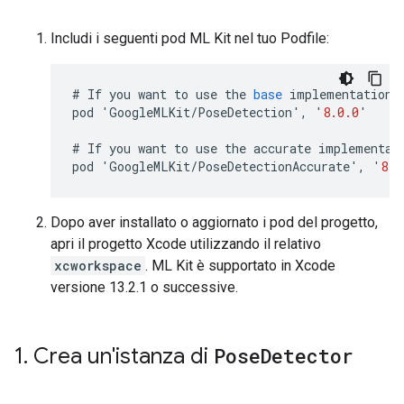
Includi i seguenti pod ML Kit nel tuo Podfile:
#
If
you
want
to
use
the
base
implementation
:
pod
'
GoogleMLKit
/
PoseDetection
'
,
'
8.0.0
'
#
If
you
want
to
use
the
accurate
implementat
pod
'
GoogleMLKit
/
PoseDetectionAccurate
'
,
'
8.0
Dopo aver installato o aggiornato i pod del progetto,
apri il progetto Xcode utilizzando il relativo
xcworkspace
. ML Kit è supportato in Xcode
versione 13.2.1 o successive.
1
.
Crea un'istanza di
Pose
Detector