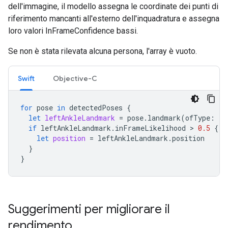
dell'immagine, il modello assegna le coordinate dei punti di
riferimento mancanti all'esterno dell'inquadratura e assegna
loro valori InFrameConfidence bassi.
Se non è stata rilevata alcuna persona, l'array è vuoto.
Swift
Objective-C
for
pose
in
detectedPoses
{
let
leftAnkleLandmark
=
pose
.
landmark
(
ofType
:
.
l
if
leftAnkleLandmark
.
inFrameLikelihood
>
0.5
{
let
position
=
leftAnkleLandmark
.
position
}
}
Suggerimenti per migliorare il
rendimento