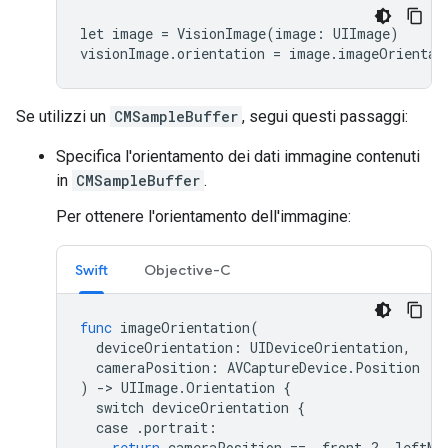
let image = VisionImage(image: UIImage)

visionImage.orientation = image.imageOrientat
Se utilizzi un
CMSampleBuffer
, segui questi passaggi:
Specifica l'orientamento dei dati immagine contenuti
in
CMSampleBuffer
.
Per ottenere l'orientamento dell'immagine:
Swift
Objective-C
func
imageOrientation
(
deviceOrientation
:
UIDeviceOrientation
,
cameraPosition
:
AVCaptureDevice
.
Position
)
->
UIImage
.
Orientation
{
switch
deviceOrientation
{
case
.
portrait
:
return
cameraPosition
==
.
front
?
.
leftMi