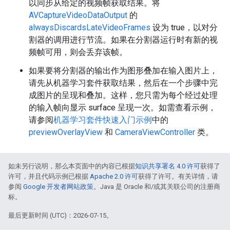
以同步从给定的视频帧获取结果。将
AVCaptureVideoDataOutput
的
alwaysDiscardsLateVideoFrames
设为 true，以对分
割器的调用进行节流。如果在分割器运行时有新的视
频帧可用，则会丢弃该帧。
如果要将分割器的输出作为图形叠加在输入图片上，
请先从机器学习套件获取结果，然后在一个步骤中完
成图片的呈现和叠加。这样，您只需为每个经过处理
的输入帧向显示 surface 呈现一次。如需查看示例，
请参阅
机器学习套件快速入门示例
中的
previewOverlayView
和
CameraViewController
类。
如未另行说明，那么本页面中的内容已根据
知识共享署名 4.0 许可
获得了
许可，并且代码示例已根据
Apache 2.0 许可
获得了许可。有关详情，请
参阅
Google 开发者网站政策
。Java 是 Oracle 和/或其关联公司的注册商
标。
最后更新时间 (UTC)：2026-07-15。