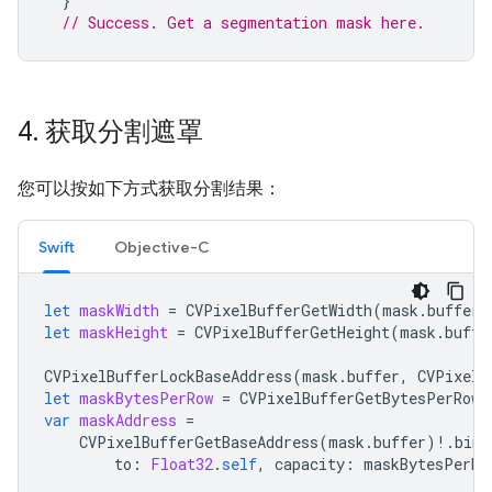
}
// Success. Get a segmentation mask here.
4
.
获取分割遮罩
您可以按如下方式获取分割结果：
Swift
Objective-C
let
maskWidth
=
CVPixelBufferGetWidth
(
mask
.
buffer
)
let
maskHeight
=
CVPixelBufferGetHeight
(
mask
.
buffe
CVPixelBufferLockBaseAddress
(
mask
.
buffer
,
CVPixelB
let
maskBytesPerRow
=
CVPixelBufferGetBytesPerRow
(
var
maskAddress
=
CVPixelBufferGetBaseAddress
(
mask
.
buffer
)
!
.
bind
to
:
Float32
.
self
,
capacity
:
maskBytesPerRo