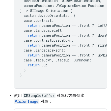
deviceOrientation
:
UIDeviceOrientation
,
cameraPosition
:
AVCaptureDevice
.
Position
)
->
UIImage
.
Orientation
{
switch
deviceOrientation
{
case
.
portrait
:
return
cameraPosition
==
.
front
?
.
leftMi
case
.
landscapeLeft
:
return
cameraPosition
==
.
front
?
.
downMi
case
.
portraitUpsideDown
:
return
cameraPosition
==
.
front
?
.
rightM
case
.
landscapeRight
:
return
cameraPosition
==
.
front
?
.
upMirr
case
.
faceDown
,
.
faceUp
,
.
unknown
:
return
.
up
}
}
使用
CMSampleBuffer
对象和方向创建
VisionImage
对象：