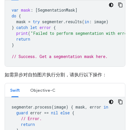
var
mask
:
[
SegmentationMask
]
do
{
mask
=
try
segmenter
.
results
(
in
:
image
)
}
catch
let
error
{
print
(
"Failed to perform segmentation with error
return
}
// Success. Get a segmentation mask here.
如需异步对自拍图片执行分割，请执行以下操作：
Swift
Objective-C
segmenter
.
process
(
image
)
{
mask
,
error
in
guard
error
==
nil
else
{
// Error.
return