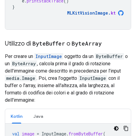
e
.
printStackTrace
()
}
MLKitVisionImage
.
kt
Utilizzo di
Byte
Buffer
o
Byte
Array
Per creare un
InputImage
oggetto da un
ByteBuffer
o
un
ByteArray
, calcola prima il grado di rotazione
dell'immagine come descritto in precedenza per l'input
media.Image
. Poi, crea l'oggetto
InputImage
con il
buffer o l'array, insieme all'altezza, alla larghezza, al
formato di codifica dei colori e al grado di rotazione
dell'immagine:
Kotlin
Java
val
image
=
InputImage
.
fromByteBuffer
(