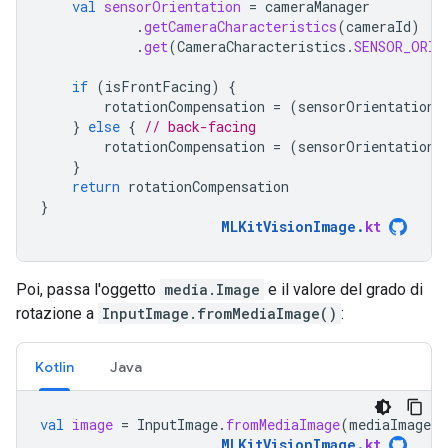
val
sensorOrientation
=
cameraManager
.
getCameraCharacteristics
(
cameraId
)
.
get
(
CameraCharacteristics
.
SENSOR_ORIE
if
(
isFrontFacing
)
{
rotationCompensation
=
(
sensorOrientation
}
else
{
// back-facing
rotationCompensation
=
(
sensorOrientation
}
return
rotationCompensation
}
MLKitVisionImage
.
kt
Poi, passa l'oggetto
media.Image
e il valore del grado di
rotazione a
InputImage.fromMediaImage()
:
Kotlin
Java
val
image
=
InputImage
.
fromMediaImage
(
mediaImage
,
MLKitVisionImage
.
kt