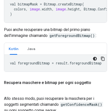
val
bitmapMask
=
Bitmap
.
createBitmap
(
colors
,
image
.
width
,
image
.
height
,
Bitmap
.
Config
)
Puoi anche recuperare una bitmap del primo piano
dell'immagine chiamando
getForegroundBitmap()
:
Kotlin
Java
val
foregroundBitmap
=
result
.
foregroundBitmap
Recupera maschere e bitmap per ogni soggetto
Allo stesso modo, puoi recuperare la maschera per i
soggetti segmentati chiamando
getConfidenceMask()
su ogni soggetto come segue: