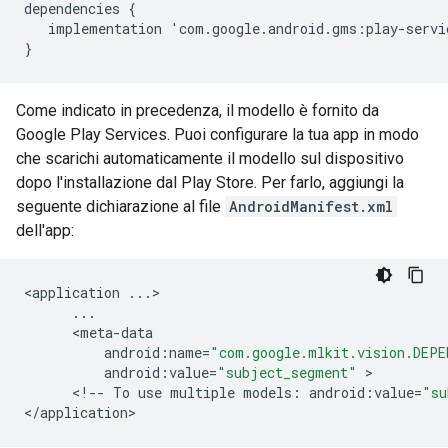
dependencies
{
implementation
'
com
.
google
.
android
.
gms
:
play
-
servi
}
Come indicato in precedenza, il modello è fornito da
Google Play Services. Puoi configurare la tua app in modo
che scarichi automaticamente il modello sul dispositivo
dopo l'installazione dal Play Store. Per farlo, aggiungi la
seguente dichiarazione al file
AndroidManifest.xml
dell'app:
<
application
...
>

...
      <
meta
-
data
android
:
name
=
"com.google.mlkit.vision.DEPE
android
:
value
=
"subject_segment"
 >

      <
!
--
To
use
multiple
models
:
android
:
value
=
"su
<
/
application