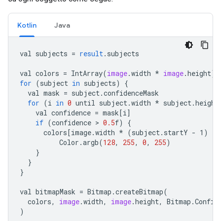
Kotlin
Java
val
subjects
=
result
.
subjects
val
colors
=
IntArray
(
image
.
width
*
image
.
height
)
for
(
subject
in
subjects
)
{
val
mask
=
subject
.
confidenceMask
for
(
i
in
0
until
subject
.
width
*
subject
.
height
val
confidence
=
mask
[
i
]
if
(
confidence
>
0.5
f
)
{
colors
[
image.width * (subject.startY - 1) + 
Color
.
argb
(
128
,
255
,
0
,
255
)
}
}
}
val
bitmapMask
=
Bitmap
.
createBitmap
(
colors
,
image
.
width
,
image
.
height
,
Bitmap
.
Config
)