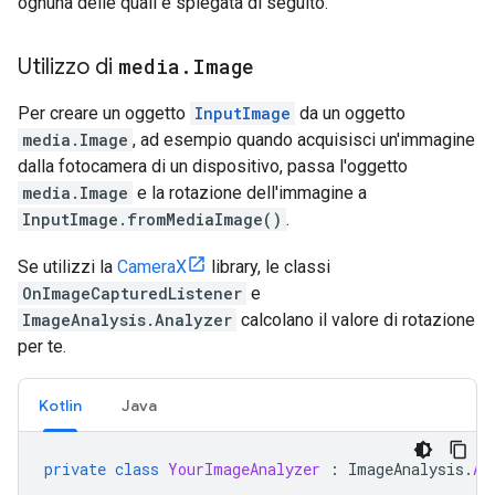
ognuna delle quali è spiegata di seguito.
Utilizzo di
media
.
Image
Per creare un oggetto
InputImage
da un oggetto
media.Image
, ad esempio quando acquisisci un'immagine
dalla fotocamera di un dispositivo, passa l'oggetto
media.Image
e la rotazione dell'immagine a
InputImage.fromMediaImage()
.
Se utilizzi la
CameraX
library, le classi
OnImageCapturedListener
e
ImageAnalysis.Analyzer
calcolano il valore di rotazione
per te.
Kotlin
Java
private
class
YourImageAnalyzer
:
ImageAnalysis
.
An