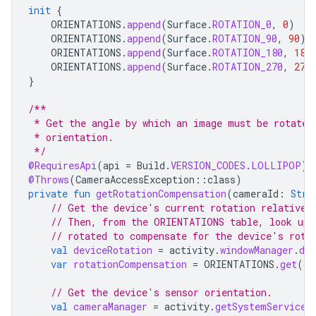
init
{
ORIENTATIONS
.
append
(
Surface
.
ROTATION_0
,
0
)
ORIENTATIONS
.
append
(
Surface
.
ROTATION_90
,
90
)
ORIENTATIONS
.
append
(
Surface
.
ROTATION_180
,
180
ORIENTATIONS
.
append
(
Surface
.
ROTATION_270
,
270
}
/**
 * Get the angle by which an image must be rotated
 * orientation.
 */
@RequiresApi
(
api
=
Build
.
VERSION_CODES
.
LOLLIPOP
)
@Throws
(
CameraAccessException
::
class
)
private
fun
getRotationCompensation
(
cameraId
:
Stri
// Get the device's current rotation relative 
// Then, from the ORIENTATIONS table, look up 
// rotated to compensate for the device's rota
val
deviceRotation
=
activity
.
windowManager
.
def
var
rotationCompensation
=
ORIENTATIONS
.
get
(
de
// Get the device's sensor orientation.
val
cameraManager
=
activity
.
getSystemService
(