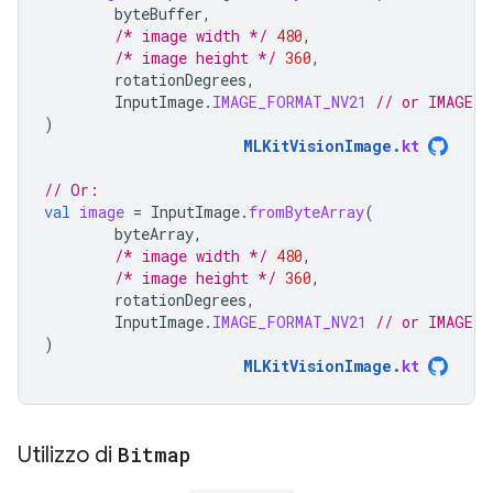
byteBuffer
,
/* image width */
480
,
/* image height */
360
,
rotationDegrees
,
InputImage
.
IMAGE_FORMAT_NV21
// or IMAGE_F
)
MLKitVisionImage
.
kt
// Or:
val
image
=
InputImage
.
fromByteArray
(
byteArray
,
/* image width */
480
,
/* image height */
360
,
rotationDegrees
,
InputImage
.
IMAGE_FORMAT_NV21
// or IMAGE_F
)
MLKitVisionImage
.
kt
Utilizzo di
Bitmap