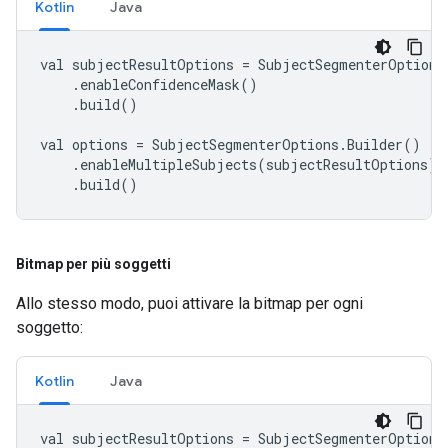
Kotlin
Java
val subjectResultOptions = SubjectSegmenterOptions
    .enableConfidenceMask()

    .build()

val options = SubjectSegmenterOptions.Builder()

    .enableMultipleSubjects(subjectResultOptions)

    .build()
Bitmap per più soggetti
Allo stesso modo, puoi attivare la bitmap per ogni
soggetto:
Kotlin
Java
val subjectResultOptions = SubjectSegmenterOptions