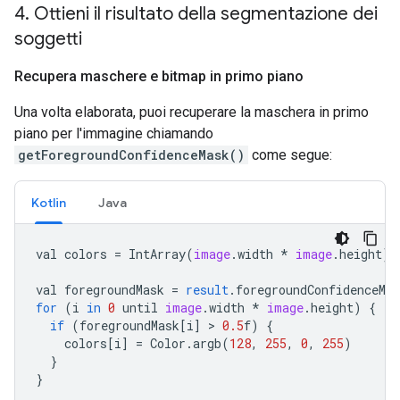
4
.
Ottieni il risultato della segmentazione dei
soggetti
Recupera maschere e bitmap in primo piano
Una volta elaborata, puoi recuperare la maschera in primo
piano per l'immagine chiamando
getForegroundConfidenceMask()
come segue:
Kotlin
Java
val
colors
=
IntArray
(
image
.
width
*
image
.
height
)
val
foregroundMask
=
result
.
foregroundConfidenceMas
for
(
i
in
0
until
image
.
width
*
image
.
height
)
{
if
(
foregroundMask
[
i
]
>
0.5
f
)
{
colors
[
i
]
=
Color
.
argb
(
128
,
255
,
0
,
255
)
}
}