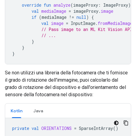
override
fun
analyze
(
imageProxy
:
ImageProxy
)
{
val
mediaImage
=
imageProxy
.
image
if
(
mediaImage
!=
null
)
{
val
image
=
InputImage
.
fromMediaImage
(
// Pass image to an ML Kit Vision API
// ...
}
}
}
Se non utilizzi una libreria della fotocamera che ti fornisce
il grado di rotazione dell'immagine, puoi calcolarlo dal
grado di rotazione del dispositivo e dall'orientamento del
sensore della fotocamera nel dispositivo:
Kotlin
Java
private
val
ORIENTATIONS
=
SparseIntArray
()