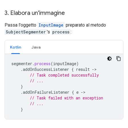
3
.
Elabora un'immagine
Passa l'oggetto
InputImage
preparato al metodo
SubjectSegmenter
's
process
:
Kotlin
Java
segmenter
.
process
(
inputImage
)
.
addOnSuccessListener
{
result
->
// Task completed successfully
// ...
}
.
addOnFailureListener
{
e
->
// Task failed with an exception
// ...
}