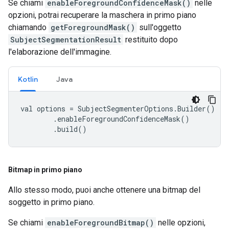
Se chiami
enableForegroundConfidenceMask()
nelle
opzioni, potrai recuperare la maschera in primo piano
chiamando
getForegroundMask()
sull'oggetto
SubjectSegmentationResult
restituito dopo
l'elaborazione dell'immagine.
Kotlin
Java
val
options
=
SubjectSegmenterOptions
.
Builder
()
.
enableForegroundConfidenceMask
()
.
build
()
Bitmap in primo piano
Allo stesso modo, puoi anche ottenere una bitmap del
soggetto in primo piano.
Se chiami
enableForegroundBitmap()
nelle opzioni,