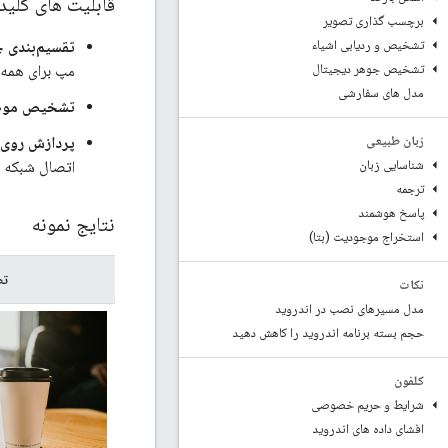
قابلیت های کلید
برچسب گذاری تصویر
تقسیم‌بندی 
تشخیص و ردیابی اشیاء
مپ برای همه 
تشخیص جوهر دیجیتال
مدل های سفارشی
تشخیص موض
پردازش روی 
زبان طبیعی
اتصال شبکه 
شناسایی زبان
ترجمه
پاسخ هوشمند
نتایج نمونه
استخراج موجودیت (بتا)
تص
نکات
مدل مسیرهای نصب در اندروید
حجم بسته برنامه اندروید را کاهش دهید
کلفون
شرایط و حریم خصوصی
افشای داده های اندروید