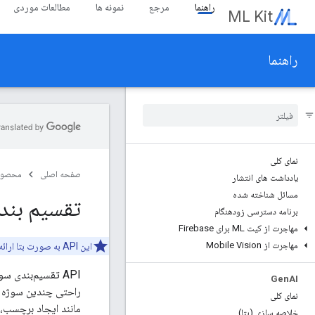
راهنما
مرجع
نمونه ها
مطالعات موردی
ML Kit
راهنما
نمای کلی
صفحه اصلی
محصول
یادداشت های انتشار
مسائل شناخته شده
تقسیم بن
برنامه دسترسی زودهنگام
مهاجرت از کیت ML برای Firebase
مهاجرت از Mobile Vision
این API به صورت بتا ارائه می‌شود و مشمول هیچ خط‌مشی SLA یا منسوخ شدن نیست. ممکن است تغییراتی در این API ایجاد شود که سازگاری به عقب را از بین ببرد.
Gen
AI
راحتی چندین سوژه را
نمای کلی
مانند ایجاد برچسب،
خلاصه سازی (بتا)