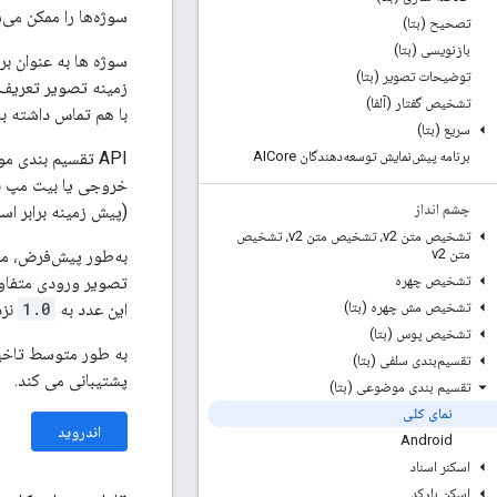
سوژه‌ها را ممکن می‌س
تصحیح (بتا)
بازنویسی (بتا)
سوژه ها به عنوان بر
توضیحات تصویر (بتا)
تشخیص گفتار (آلفا)
با هم تماس داشته 
سریع (بتا)
API تقسیم بندی
برنامه پیش‌نمایش توسعه‌دهندگان AICore
خروجی یا بیت مپ بر
(پیش زمینه برابر ا
چشم انداز
تشخیص متن v2، تشخیص متن v2، تشخیص
به‌طور پیش‌فرض، ما
متن v2
تصویر ورودی متفاو
تشخیص چهره
این عدد به
1.0
نزد
تشخیص مش چهره (بتا)
تشخیص پوس (بتا)
تقسیم‌بندی سلفی (بتا)
پشتیبانی می کند.
تقسیم بندی موضوعی (بتا)
نمای کلی
اندروید
Android
اسکنر اسناد
اسکن بارکد