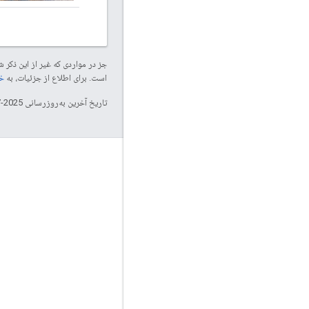
جز در مواردی که غیر از این ذک
است. برای اطلاع از جزئیات، به
خطم
تاریخ آخرین به‌روزرسانی 2025-07-24 به‌وقت ساعت هماهنگ جهانی.
تعامل
Google Developer Program
Google Developer Groups
Google Developer Experts
Accelerators
Google Cloud & NVIDIA