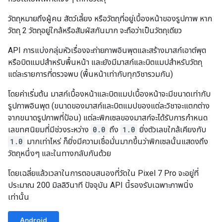
วัตถุหมายถึงผู้คน สัตว์เลี้ยง หรือวัตถุที่อยู่เบื้องหน้าของรูปภาพ หาก
วัตถุ 2 วัตถุอยู่ใกล้หรือสัมผัสกันมาก จะถือว่าเป็นวัตถุเดียว
API การแบ่งกลุ่มหัวเรื่องจะถ่ายภาพอินพุตและสร้างมาสก์เอาต์พุต
หรือบิตแมปสำหรับพื้นหน้า และยังมีมาสก์และบิตแมปสำหรับวัตถุ
แต่ละรายการที่ตรวจพบ (พื้นหน้าเท่ากับทุกวิชารวมกัน)
โดยค่าเริ่มต้น มาสก์เบื้องหน้าและบิตแมปเบื้องหน้าจะมีขนาดเท่ากับ
รูปภาพอินพุต (ขนาดของมาสก์และบิตแมปของแต่ละวิชาจะแตกต่าง
จากขนาดรูปภาพที่ป้อน) แต่ละพิกเซลของมาสก์จะได้รับการกำหนด
เลขทศนิยมที่มีช่วงระหว่าง
0.0
ถึง
1.0
ยิ่งตัวเลขใกล้เคียงกับ
1.0
มากเท่าไหร่ ก็ยิ่งมีความเชื่อมั่นมากขึ้นว่าพิกเซลนั้นแสดงถึง
วัตถุหนึ่งๆ และในทางกลับกันด้วย
โดยเฉลี่ยแล้วเวลาในการตอบสนองที่วัดใน Pixel 7 Pro จะอยู่ที่
ประมาณ 200 มิลลิวินาที ปัจจุบัน API นี้รองรับเฉพาะภาพนิ่ง
เท่านั้น
Android