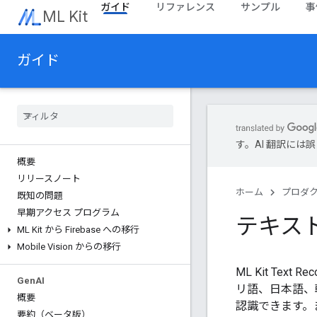
ガイド
リファレンス
サンプル
事
ML Kit
ガイド
す。AI 翻訳に
概要
リリースノート
ホーム
プロダ
既知の問題
早期アクセス プログラム
テキスト
ML Kit から Firebase への移行
Mobile Vision からの移行
ML Kit Text 
Gen
AI
リ語、日本語、
概要
認識できます。
要約（ベータ版）