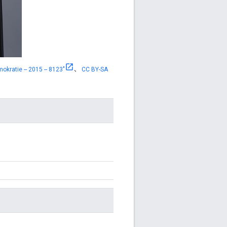
kratie -- 2015 -- 8123"
、
CC BY-SA