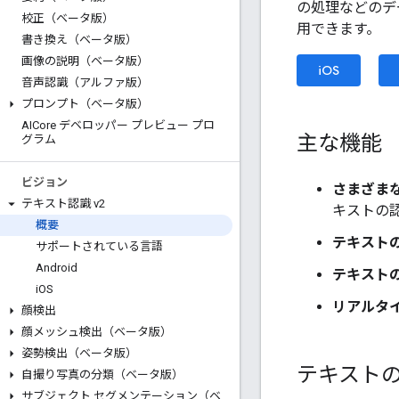
の処理などのデ
校正（ベータ版）
用できます。
書き換え（ベータ版）
画像の説明（ベータ版）
iOS
音声認識（アルファ版）
プロンプト（ベータ版）
AICore デベロッパー プレビュー プロ
主な機能
グラム
ビジョン
さまざま
テキスト認識 v2
キストの
概要
テキスト
サポートされている言語
Android
テキスト
i
OS
リアルタ
顔検出
顔メッシュ検出（ベータ版）
姿勢検出（ベータ版）
テキスト
自撮り写真の分類（ベータ版）
サブジェクト セグメンテーション（ベ