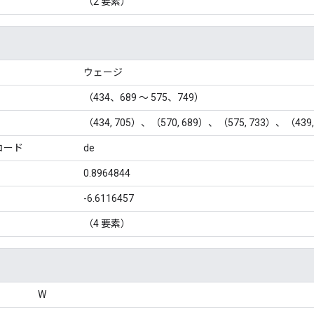
（2 要素）
ウェージ
（434、689 ～ 575、749）
（434, 705）、（570, 689）、（575, 733）、（439,
コード
de
0.8964844
-6.6116457
（4 要素）
W