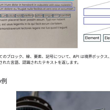
てのブロック、線、要素、記号について、API は境界ボック
された言語、認識されたテキストを返します。
の例