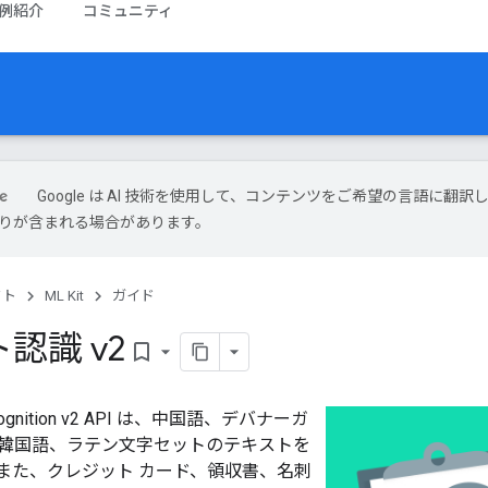
例紹介
コミュニティ
Google は AI 技術を使用して、コンテンツをご希望の言語に翻訳
は誤りが含まれる場合があります。
クト
ML Kit
ガイド
認識 v2
bookmark_border
Recognition v2 API は、中国語、デバナーガ
韓国語、ラテン文字セットのテキストを
また、クレジット カード、領収書、名刺