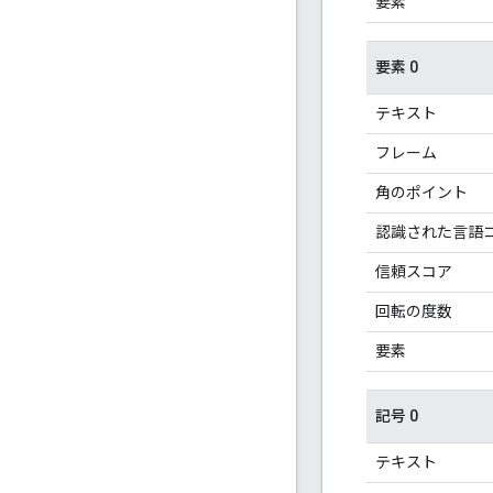
要素
要素 0
テキスト
フレーム
角のポイント
認識された言語
信頼スコア
回転の度数
要素
記号 0
テキスト