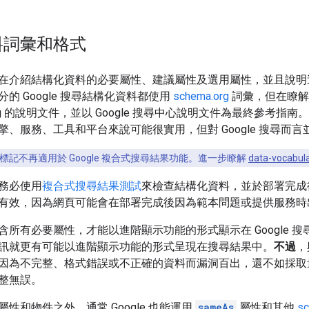
料詞彙和格式
在介紹結構化資料的必要屬性、建議屬性及選用屬性，並且說明這些屬
的 Google 搜尋結構化資料都使用
schema.org
詞彙，但在瞭解 
.org 的說明文件，並以 Google 搜尋中心說明文件為最終參考指南。s
擎、服務、工具和平台來說可能很實用，但對 Google 搜尋而言
ry.org 標記不再適用於 Google 複合式搜尋結果功能。進一步瞭解
data-vocab
務必使用
複合式搜尋結果測試
來檢查結構化資料，並於部署完成
有效，因為網頁可能會在部署完成後因為範本問題或提供服務時
含所有必要屬性，才能以進階顯示功能的形式顯示在 Google 
訊就更有可能以進階顯示功能的形式呈現在搜尋結果中。
不過
，
因為不完整、格式錯誤或不正確的資料而漏洞百出，還不如採取
整無誤。
性和物件之外，通常 Google 也能運用
sameAs
屬性和其他
sc