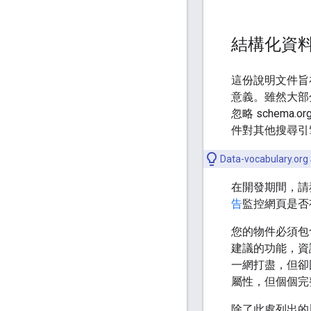
結構化資
這份說明文件旨
意義。雖然大部分
忽略 schema
件對其他搜尋引
Data-vocabula
在開發期間，請
告
監控網頁是否
您的物件必須包
建議的功能，資
一網打盡，但卻
屬性，但個個完
除了此處列出的屬