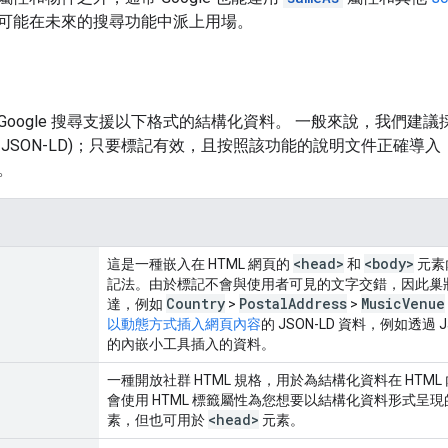
可能在未來的搜尋功能中派上用場。
oogle 搜尋支援以下格式的結構化資料。 一般來說，我們建議
JSON-LD)；只要標記有效，且按照該功能的說明文件正確導入，那麼
。
<head>
<body>
這是一種嵌入在 HTML 網頁的
和
元素
記法。由於標記不會與使用者可見的文字交錯，因此巢
Country
Postal
Address
Music
Venue
達，例如
>
>
以動態方式插入網頁內容
的 JSON-LD 資料，例如透過 
的內嵌小工具插入的資料。
一種開放社群 HTML 規格，用於為結構化資料在 HTML
會使用 HTML 標籤屬性為您想要以結構化資料形式呈
<head>
素，但也可用於
元素。