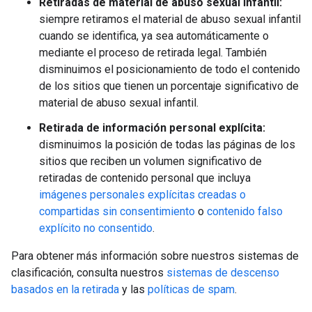
Retiradas de material de abuso sexual infantil:
siempre retiramos el material de abuso sexual infantil
cuando se identifica, ya sea automáticamente o
mediante el proceso de retirada legal. También
disminuimos el posicionamiento de todo el contenido
de los sitios que tienen un porcentaje significativo de
material de abuso sexual infantil.
Retirada de información personal explícita:
disminuimos la posición de todas las páginas de los
sitios que reciben un volumen significativo de
retiradas de contenido personal que incluya
imágenes personales explícitas creadas o
compartidas sin consentimiento
o
contenido falso
explícito no consentido
.
Para obtener más información sobre nuestros sistemas de
clasificación, consulta nuestros
sistemas de descenso
basados en la retirada
y las
políticas de spam
.