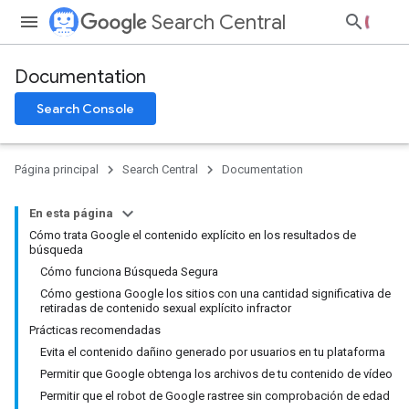
Search Central
Documentation
Search Console
Página principal
Search Central
Documentation
En esta página
Cómo trata Google el contenido explícito en los resultados de
búsqueda
Cómo funciona Búsqueda Segura
Cómo gestiona Google los sitios con una cantidad significativa de
retiradas de contenido sexual explícito infractor
Prácticas recomendadas
Evita el contenido dañino generado por usuarios en tu plataforma
Permitir que Google obtenga los archivos de tu contenido de vídeo
Permitir que el robot de Google rastree sin comprobación de edad