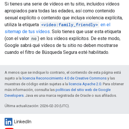
Si tienes una serie de vídeos en tu sitio, incluidos vídeos
apropiados para todas las edades, así como contenido
sexual explícito o contenido que incluya violencia explícita,
utiliza la etiqueta
<video:family_friendly>
en el
sitemap de tus vídeos
. Solo tienes que usar esta etiqueta
(con el valor
no
) en los vídeos explícitos. De este modo,
Google sabrá qué vídeos de tu sitio no deben mostrarse
cuando el filtro de Búsqueda Segura esté habilitado.
A menos que se indique lo contrario, el contenido de esta página está
sujeto a la
licencia Reconocimiento 4.0 de Creative Commons
y las
muestras de código están sujetas a la
licencia Apache 2.0
. Para obtener
más información, consulta las
políticas del sitio web de Google
Developers
. Java es una marca registrada de Oracle o sus afiliados.
Última actualización: 2026-02-20 (UTC).
LinkedIn