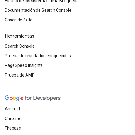
Estado de los sistemas de la Búsqueda
Documentación de Search Console
Casos de éxito
Herramientas
Search Console
Prueba de resultados enriquecidos
PageSpeed Insights
Prueba de AMP
Android
Chrome
Firebase