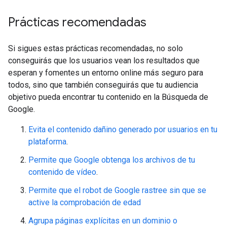
Prácticas recomendadas
Si sigues estas prácticas recomendadas, no solo
conseguirás que los usuarios vean los resultados que
esperan y fomentes un entorno online más seguro para
todos, sino que también conseguirás que tu audiencia
objetivo pueda encontrar tu contenido en la Búsqueda de
Google.
Evita el contenido dañino generado por usuarios en tu
plataforma
.
Permite que Google obtenga los archivos de tu
contenido de vídeo
.
Permite que el robot de Google rastree sin que se
active la comprobación de edad
Agrupa páginas explícitas en un dominio o