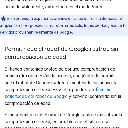
considerablemente, sobre todo en el modo Vídeo.
Si te preocupa exponer tu archivo de vídeo de forma demasiado
amplia, también puedes comprobar si las solicitudes de Googlebot a tu
servidor
provienen realmente de Google
.
Permitir que el robot de Google rastree sin
comprobación de edad
Si tienes contenido protegido por una comprobación de
edad u otra restricción de acceso, asegúrate de permitir
que el robot de Google rastree el contenido sin activar la
comprobación de edad. Para ello, puedes
verificar las
solicitudes del robot de Google
y servir el contenido sin la
comprobación de edad.
Si no permites que el robot de Google rastree sin activar la
comprobación de edad, es posible que el sitio no se