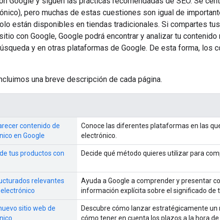
con Google y siguen las prácticas recomendadas de SEO. Se centr
ónico), pero muchas de estas cuestiones son igual de important
lo están disponibles en tiendas tradicionales. Si compartes tus
 sitio con Google, Google podrá encontrar y analizar tu contenid
úsqueda y en otras plataformas de Google. De esta forma, los c
incluimos una breve descripción de cada página.
recer contenido de
Conoce las diferentes plataformas en las q
nico en Google
electrónico.
de tus productos con
Decide qué método quieres utilizar para comp
ructurados relevantes
Ayuda a Google a comprender y presentar c
 electrónico
información explícita sobre el significado de
uevo sitio web de
Descubre cómo lanzar estratégicamente un n
nico
cómo tener en cuenta los plazos a la hora de 