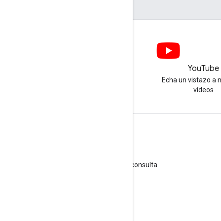
LinkedIn
YouTube
Únete a nosotros en LinkedIn
Echa un vistazo a 
vídeos
Obtener asistencia
Ir al foro de ayuda
Enviar una pregunta para las horas de consulta
Denunciar spam, phishing o malware
Más recursos de asistencia