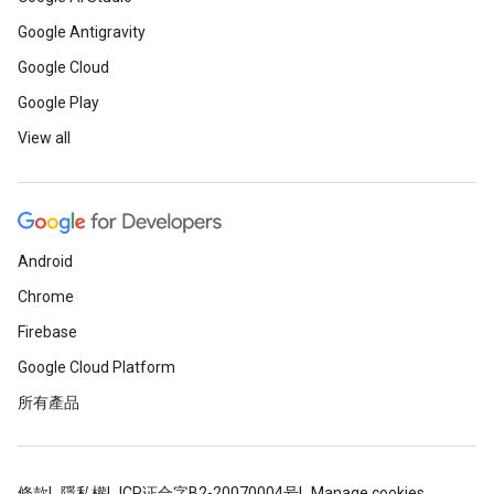
Google Antigravity
Google Cloud
Google Play
View all
Android
Chrome
Firebase
Google Cloud Platform
所有產品
條款
隱私權
ICP证合字B2-20070004号
Manage cookies