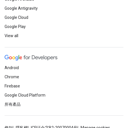
Google Antigravity
Google Cloud
Google Play
View all
Android
Chrome
Firebase
Google Cloud Platform
所有產品
條款
隱私權
ICP证合字B2-20070004号
Manage cookies