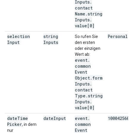
Inputs
.
contact
Name
.
string
Inputs
.
value[0]
selection
string
Personal
So rufen Sie
Input
Inputs
den ersten
oder einzigen
Wert ab:
event
.
common
Event
Object
.
form
Inputs
.
contact
Type
.
string
Inputs
.
value[0]
date
Time
date
Input
event
.
1000425600
Picker
common
, in dem
Event
nur