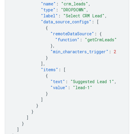
"name"
:
"crm_leads"
,
"type"
:
"DROPDOWN"
,
"label"
:
"Select CRM Lead"
,
"data_source_configs"
:
[
{
"remoteDataSource"
:
{
"function"
:
"getCrmLeads"
},
"min_characters_trigger"
:
2
}
],
"items"
:
[
{
"text"
:
"Suggested Lead 1"
,
"value"
:
"lead-1"
}
]
}
}
]
}
]