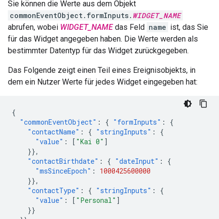
Sie können die Werte aus dem Objekt
commonEventObject.formInputs.
WIDGET_NAME
abrufen, wobei
WIDGET_NAME
das Feld
name
ist, das Sie
für das Widget angegeben haben. Die Werte werden als
bestimmter Datentyp für das Widget zurückgegeben.
Das Folgende zeigt einen Teil eines Ereignisobjekts, in
dem ein Nutzer Werte für jedes Widget eingegeben hat:
{
"commonEventObject"
:
{
"formInputs"
:
{
"contactName"
:
{
"stringInputs"
:
{
"value"
:
[
"Kai 0"
]
}},
"contactBirthdate"
:
{
"dateInput"
:
{
"msSinceEpoch"
:
1000425600000
}},
"contactType"
:
{
"stringInputs"
:
{
"value"
:
[
"Personal"
]
}}