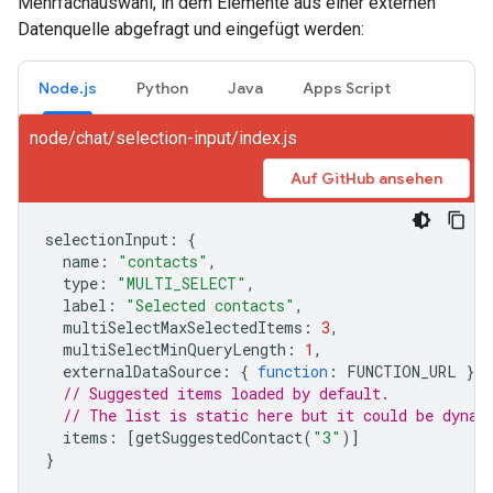
Mehrfachauswahl, in dem Elemente aus einer externen
Datenquelle abgefragt und eingefügt werden:
Node.js
Python
Java
Apps Script
node/chat/selection-input/index.js
Auf GitHub ansehen
selectionInput
:
{
name
:
"contacts"
,
type
:
"MULTI_SELECT"
,
label
:
"Selected contacts"
,
multiSelectMaxSelectedItems
:
3
,
multiSelectMinQueryLength
:
1
,
externalDataSource
:
{
function
:
FUNCTION_URL
},
// Suggested items loaded by default.
// The list is static here but it could be dynam
items
:
[
getSuggestedContact
(
"3"
)]
}