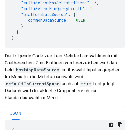
"multiSelectMaxSelectedItems"
:
5
,
"multiSelectMinQueryLength"
:
1
,
"platformDataSource"
:
{
"commonDataSource"
:
"USER"
}
}
}
Der folgende Code zeigt ein Mehrfachauswahlmenü mit
Chatbereichen. Zum Einfügen von Leerzeichen wird das
Feld
hostAppDataSource
im Auswahl-Input angegeben.
Im Menü für die Mehrfachauswahl wird
defaultToCurrentSpace
auch auf
true
festgelegt.
Dadurch wird der aktuelle Gruppenbereich zur
Standardauswahl im Menü:
JSON
{