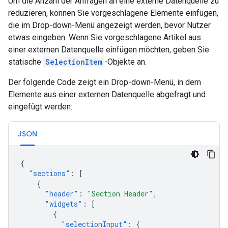
Um die Anzahl der Anfragen an eine externe Datenquelle zu
reduzieren, können Sie vorgeschlagene Elemente einfügen,
die im Drop-down-Menü angezeigt werden, bevor Nutzer
etwas eingeben. Wenn Sie vorgeschlagene Artikel aus
einer externen Datenquelle einfügen möchten, geben Sie
statische
SelectionItem
-Objekte an.
Der folgende Code zeigt ein Drop-down-Menü, in dem
Elemente aus einer externen Datenquelle abgefragt und
eingefügt werden:
JSON
{
"sections"
:
[
{
"header"
:
"Section Header"
,
"widgets"
:
[
{
"selectionInput"
:
{