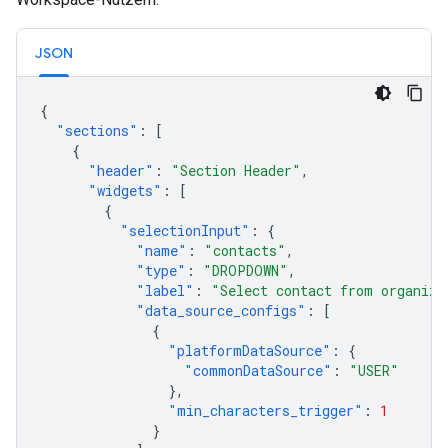
JSON
{
"sections"
:
[
{
"header"
:
"Section Header"
,
"widgets"
:
[
{
"selectionInput"
:
{
"name"
:
"contacts"
,
"type"
:
"DROPDOWN"
,
"label"
:
"Select contact from organiza
"data_source_configs"
:
[
{
"platformDataSource"
:
{
"commonDataSource"
:
"USER"
},
"min_characters_trigger"
:
1
}