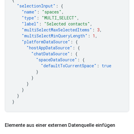
"selectionInput"
:
{
"name"
:
"spaces"
,
"type"
:
"MULTI_SELECT"
,
"label"
:
"Selected contacts"
,
"multiSelectMaxSelectedItems"
:
3
,
"multiSelectMinQueryLength"
:
1
,
"platformDataSource"
:
{
"hostAppDataSource"
:
{
"chatDataSource"
:
{
"spaceDataSource"
:
{
"defaultToCurrentSpace"
:
true
}
}
}
}
}
}
Elemente aus einer externen Datenquelle einfügen