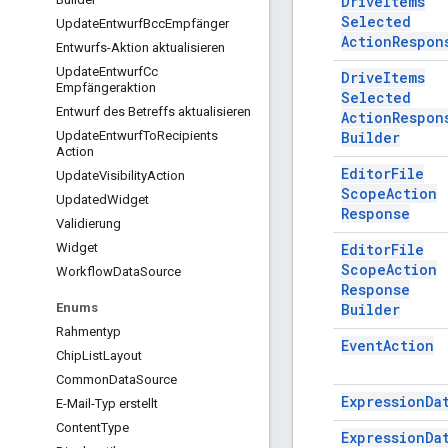
Drive
Items
Selected
Update
Entwurf
Bcc
Empfänger
Action
Respon
Entwurfs-Aktion aktualisieren
Update
Entwurf
Cc
Drive
Items
Empfängeraktion
Selected
Entwurf des Betreffs aktualisieren
Action
Respon
Builder
Update
Entwurf
To
Recipients
Action
Editor
File
Update
Visibility
Action
Scope
Action
Updated
Widget
Response
Validierung
Editor
File
Widget
Scope
Action
Workflow
Data
Source
Response
Builder
Enums
Rahmentyp
Event
Action
Chip
List
Layout
Common
Data
Source
Expression
Da
E-Mail-Typ erstellt
Content
Type
Expression
Da