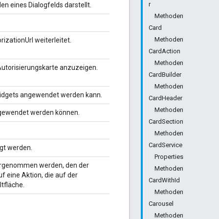
r
n eines Dialogfelds darstellt.
Methoden
Card
Methoden
izationUrl weiterleitet.
CardAction
Methoden
Autorisierungskarte anzuzeigen.
CardBuilder
Methoden
f Widgets angewendet werden kann.
CardHeader
Methoden
angewendet werden können.
CardSection
Methoden
CardService
igt werden.
Properties
vorgenommen werden, den der
Methoden
f eine Aktion, die auf der
CardWithId
tfläche.
Methoden
Carousel
Methoden