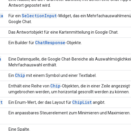
Antwort gepostet wird.
ta
Selection
Input
Für ein
-Widget, das ein Mehrfachauswahlmenü 
Google Chat.
Das Antwortobjekt für eine Kartenmitteilung in Google Chat.
Chat
Response
Ein Builder für
-Objekte.
a
Eine Datenquelle, die Google Chat-Bereiche als Auswahlmöglichkei
Mehrfachauswahl enthält.
Chip
Ein
mit einem Symbol und einer Textlabel.
Chip
Enthält eine Reihe von
-Objekten, die in einer Zeile angezeig
umgebrochen werden, um horizontal gescrollt werden zu können.
ut
Chip
List
Ein Enum-Wert, der das Layout für
angibt.
Ein anpassbares Steuerelement zum Minimieren und Maximieren.
Eine Spalte.