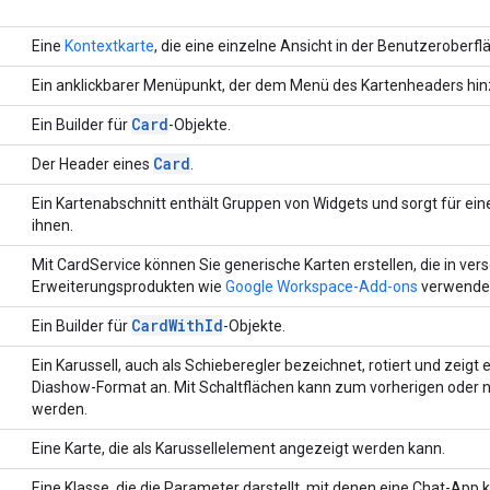
Eine
Kontextkarte
, die eine einzelne Ansicht in der Benutzeroberflä
Ein anklickbarer Menüpunkt, der dem Menü des Kartenheaders hin
Card
Ein Builder für
-Objekte.
Card
Der Header eines
.
Ein Kartenabschnitt enthält Gruppen von Widgets und sorgt für ei
ihnen.
Mit CardService können Sie generische Karten erstellen, die in ve
Erweiterungsprodukten wie
Google Workspace-Add-ons
verwende
Card
With
Id
Ein Builder für
-Objekte.
Ein Karussell, auch als Schieberegler bezeichnet, rotiert und zeigt 
Diashow-Format an. Mit Schaltflächen kann zum vorherigen oder 
werden.
Eine Karte, die als Karussellelement angezeigt werden kann.
Eine Klasse, die die Parameter darstellt, mit denen eine Chat-App k