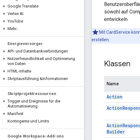
Benutzeroberfläc
Google Translate
sowohl auf Comp
Vertex AI
entwickeln.
You
Tube
Mehr
.
.
.
Mit CardService kön
erstellen.
Energieversorger
API- und Datenbankverbindungen
Nutzerfreundlichkeit und Optimierung
Klassen
von Daten
HTML-Inhalte
Skriptausführung &Informationen
Name
Skriptprojektressourcen
Action
Trigger und Ereignisse für die
Automatisierung
Action
Respon
Manifest
Kontingente und Limits
Action
Respon
Builder
Google Workspace-Add-ons