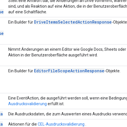
Stellt eine Antwort dar, die Änderungen an Drive vornimmt, währ
sind, und als Reaktion auf eine Aktion, die in der Benutzeroberfläch
se
auf eine Schaltfläche.
Drive
Items
Selected
Action
Response
Ein Builder für
-Objekte
se
Nimmt Änderungen an einem Editor wie Google Docs, Sheets oder 
Aktion in der Benutzeroberfläche ausgeführt wird.
Editor
File
Scope
Action
Response
Ein Builder für
-Objekte.
Eine EventAction, die ausgeführt werden soll, wenn eine Bedingu
Ausdrucksvalidierung
erfüllt ist.
ta
Die Ausdrucksdaten, die zum Auswerten eines Ausdrucks verwen
ta
Aktionen für die
CEL-Ausdrucksvalidierung
.