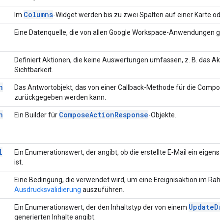
Columns
Im
-Widget werden bis zu zwei Spalten auf einer Karte od
Eine Datenquelle, die von allen Google Workspace-Anwendungen 
Definiert Aktionen, die keine Auswertungen umfassen, z. B. das Ak
Sichtbarkeit.
n
Das Antwortobjekt, das von einer Callback-Methode für die Comp
zurückgegeben werden kann.
n
Compose
Action
Response
Ein Builder für
-Objekte.
l
Ein Enumerationswert, der angibt, ob die erstellte E‑Mail ein eige
ist.
Eine Bedingung, die verwendet wird, um eine Ereignisaktion im R
Ausdrucksvalidierung
auszuführen.
Update
D
Ein Enumerationswert, der den Inhaltstyp der von einem
generierten Inhalte angibt.