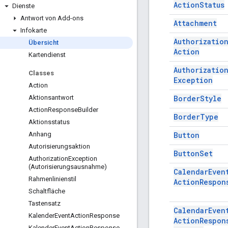
Action
Status
Dienste
Antwort von Add-ons
Attachment
Infokarte
Authorizatio
Übersicht
Action
Kartendienst
Authorizatio
Classes
Exception
Action
Border
Style
Aktionsantwort
Action
Response
Builder
Border
Type
Aktionsstatus
Button
Anhang
Autorisierungsaktion
Button
Set
Authorization
Exception
(Autorisierungsausnahme)
Calendar
Even
Rahmenlinienstil
Action
Respon
Schaltfläche
Tastensatz
Calendar
Even
Kalender
Event
Action
Response
Action
Respon
Kalender
Event
Action
Response