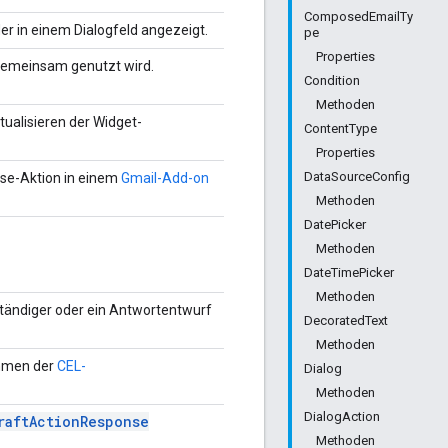
ComposedEmailTy
er in einem Dialogfeld angezeigt.
pe
Properties
gemeinsam genutzt wird.
Condition
Methoden
tualisieren der Widget-
ContentType
Properties
DataSourceConfig
ose-Aktion in einem
Gmail-Add-on
Methoden
DatePicker
Methoden
DateTimePicker
Methoden
nständiger oder ein Antwortentwurf
DecoratedText
Methoden
ahmen der
CEL-
Dialog
Methoden
DialogAction
raft
Action
Response
Methoden