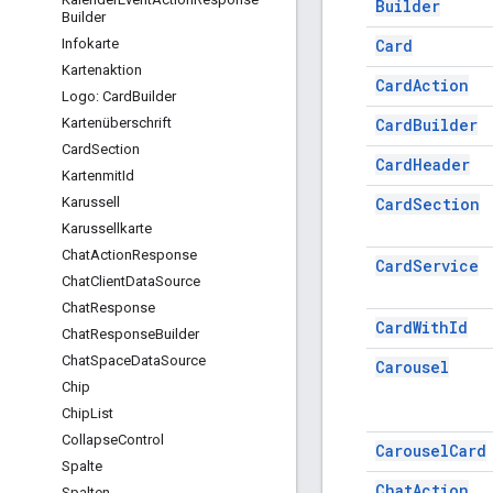
Builder
Builder
Card
Infokarte
Kartenaktion
Card
Action
Logo: Card
Builder
Card
Builder
Kartenüberschrift
Card
Section
Card
Header
Kartenmit
Id
Card
Section
Karussell
Karussellkarte
Chat
Action
Response
Card
Service
Chat
Client
Data
Source
Chat
Response
Card
With
Id
Chat
Response
Builder
Chat
Space
Data
Source
Carousel
Chip
Chip
List
Collapse
Control
Carousel
Card
Spalte
Chat
Action
Spalten