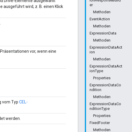
ionResponseBuild
end Drive-Elemente ausgewählt
er
e ausgeführt wird, z. B. einen Klick
Methoden
EventAction
.
Methoden
ExpressionData
Methoden
ExpressionDataAct
Präsentationen vor, wenn eine
ion
Methoden
ExpressionDataAct
ionType
Properties
ExpressionDataCo
ndition
Methoden
ng vom Typ
CEL-
ExpressionDataCo
nditionType
Properties
det werden.
FixedFooter
Methoden