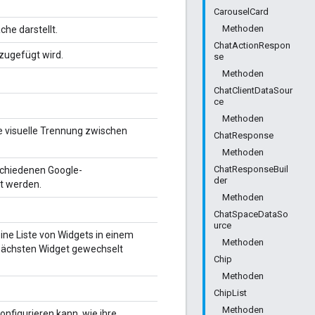
CarouselCard
Methoden
che darstellt.
ChatActionRespon
zugefügt wird.
se
Methoden
ChatClientDataSour
ce
Methoden
ne visuelle Trennung zwischen
ChatResponse
Methoden
ChatResponseBuil
rschiedenen Google-
der
t werden.
Methoden
ChatSpaceDataSo
urce
eine Liste von Widgets in einem
Methoden
nächsten Widget gewechselt
Chip
Methoden
ChipList
Methoden
onfigurieren kann, wie ihre