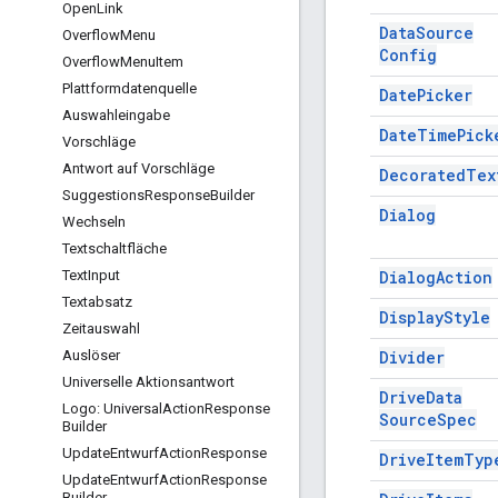
Open
Link
Data
Source
Overflow
Menu
Config
Overflow
Menu
Item
Plattformdatenquelle
Date
Picker
Auswahleingabe
Date
Time
Pick
Vorschläge
Antwort auf Vorschläge
Decorated
Tex
Suggestions
Response
Builder
Dialog
Wechseln
Textschaltfläche
Dialog
Action
Text
Input
Textabsatz
Display
Style
Zeitauswahl
Divider
Auslöser
Universelle Aktionsantwort
Drive
Data
Logo: Universal
Action
Response
Source
Spec
Builder
Update
Entwurf
Action
Response
Drive
Item
Typ
Update
Entwurf
Action
Response
Builder