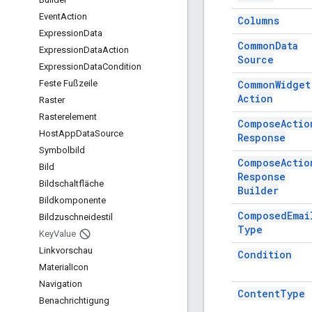
Event
Action
Columns
Expression
Data
Common
Data
Expression
Data
Action
Source
Expression
Data
Condition
Common
Widget
Feste Fußzeile
Action
Raster
Rasterelement
Compose
Actio
Host
App
Data
Source
Response
Symbolbild
Compose
Actio
Bild
Response
Bildschaltfläche
Builder
Bildkomponente
Composed
Emai
Bildzuschneidestil
Type
Key
Value
Linkvorschau
Condition
Material
Icon
Navigation
Content
Type
Benachrichtigung