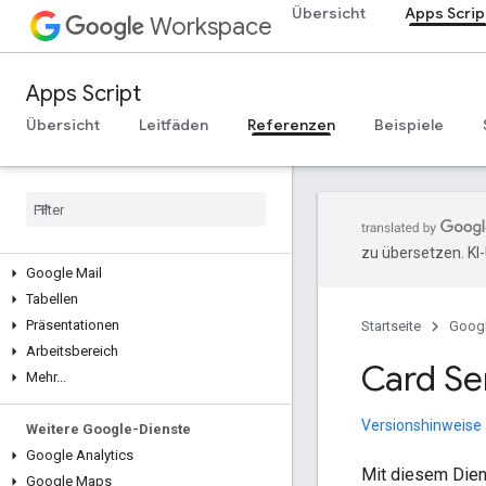
Übersicht
Apps Scrip
Workspace
Übersicht
Apps Script
Google Workspace-Dienste
Admin-Konsole
Übersicht
Leitfäden
Referenzen
Beispiele
Calendar
Chat
Dokumentation
Drive
Formulare
zu übersetzen. KI
Google Mail
Tabellen
Präsentationen
Startseite
Goog
Arbeitsbereich
Card Se
Mehr
.
.
.
Versionshinweise
Weitere Google-Dienste
Google Analytics
Mit diesem Dien
Google Maps