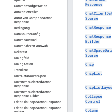
Response
Common
Widget
Action
Antwort erstellen
Chat
Client
Da
Source
Autor von Compose
Action
Response
Chat
Response
Bedingung
Data
Source
Config
Chat
Response
Datumsauswahl
Builder
Datum
/
Uhrzeit-Auswahl
Chat
Space
Dat
Dekotext
Source
Dialogfeld
Chip
Dialog
Action
Trennlinie
Chip
List
Drive
Data
Source
Spec
Drive
Items
Selected
Action
Response
Chip
List
Layo
Drive
Items
Selected
Action
Collapse
Response
Builder
Control
Editor
File
Scope
Action
Response
Editor
File
Scope
Action
Response
Column
Builder