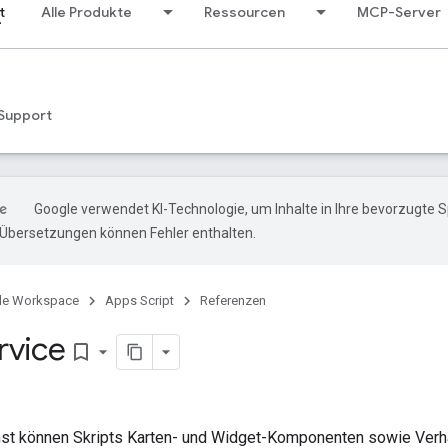
t
Alle Produkte
Ressourcen
MCP-Server
Support
Google verwendet KI-Technologie, um Inhalte in Ihre bevorzugte 
-Übersetzungen können Fehler enthalten.
le Workspace
Apps Script
Referenzen
rvice
bookmark_border
st können Skripts Karten- und Widget-Komponenten sowie Verha