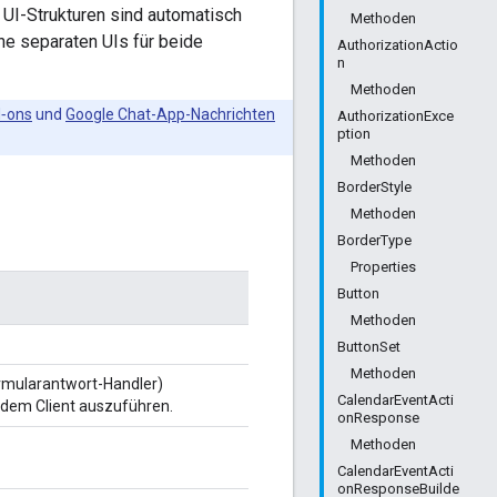
 UI-Strukturen sind automatisch
Methoden
ne separaten UIs für beide
AuthorizationActio
n
Methoden
‑ons
und
Google Chat-App-Nachrichten
AuthorizationExce
ption
Methoden
BorderStyle
Methoden
BorderType
Properties
Button
Methoden
ButtonSet
Methoden
ormularantwort-Handler)
CalendarEventActi
dem Client auszuführen.
onResponse
Methoden
CalendarEventActi
onResponseBuilde