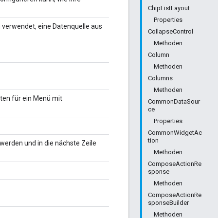
ChipListLayout
Properties
verwendet, eine Datenquelle aus
CollapseControl
Methoden
Column
Methoden
Columns
Methoden
ten für ein Menü mit
CommonDataSour
ce
Properties
CommonWidgetAc
tion
t werden und in die nächste Zeile
Methoden
ComposeActionRe
sponse
Methoden
ComposeActionRe
sponseBuilder
Methoden