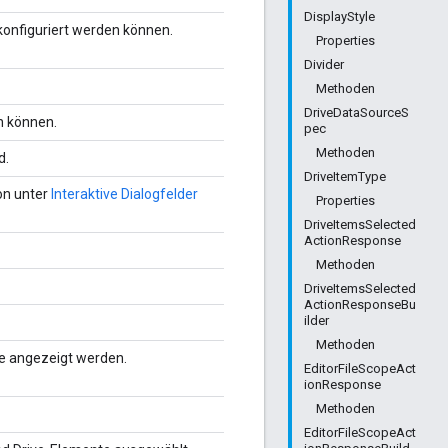
DisplayStyle
 konfiguriert werden können.
Properties
Divider
Methoden
DriveDataSourceS
n können.
pec
Methoden
d.
DriveItemType
on unter
Interaktive Dialogfelder
Properties
DriveItemsSelected
ActionResponse
Methoden
DriveItemsSelected
ActionResponseBu
ilder
Methoden
ile angezeigt werden.
EditorFileScopeAct
ionResponse
Methoden
EditorFileScopeAct