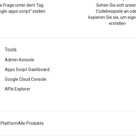
ne Frage unter dem Tag
Sehen Sie sich unse
gle-apps-script“ stellen
Codebeispiele an od
kopieren Sie sie, um eig
erstellen
Tools
Admin-Konsole
Apps Script-Dashboard
Google Cloud Console
APIs Explorer
 Platform
Alle Produkte