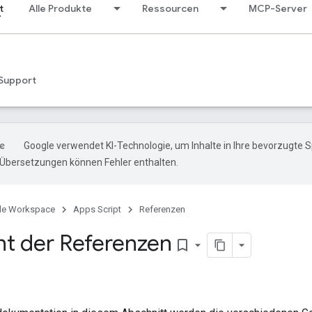
t
Alle Produkte
Ressourcen
MCP-Server
Support
Google verwendet KI-Technologie, um Inhalte in Ihre bevorzugte 
-Übersetzungen können Fehler enthalten.
le Workspace
Apps Script
Referenzen
ht der Referenzen
bookmark_border