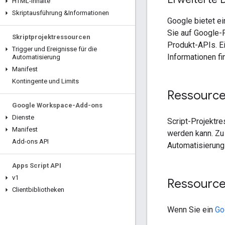
HTML-Inhalte
Skriptausführung &Informationen
Google bietet ei
Sie auf Google-
Skriptprojektressourcen
Produkt-APIs. Ei
Trigger und Ereignisse für die
Informationen fi
Automatisierung
Manifest
Kontingente und Limits
Ressourcen
Google Workspace-Add-ons
Dienste
Script-Projektre
Manifest
werden kann. Zu
Add-ons API
Automatisierung
Apps Script API
v1
Ressource
Clientbibliotheken
Wenn Sie ein
Go