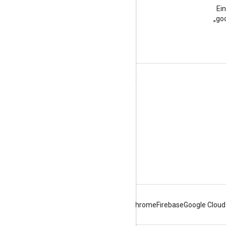
Google Workspace
Ei
Developers-Blog lesen
„goo
Google Workspace für Entwickler
Plattformüberblick
Entwicklerprodukte
Versionshinweise
Entwicklersupport
Nutzungsbedingungen
Android
Chrome
Firebase
Google Cloud