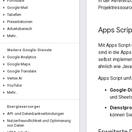
In der Referenz
Formulare
Projektressourc
Google Mail
Tabellen
Präsentationen
Apps Scrip
Arbeitsbereich
Mehr
.
.
.
Mit Apps Script-
Weitere Google-Dienste
sind in die Apps
Google Analytics
selbst implemen
Google Maps
ähnlich wie Jav
Google Translate
Apps Script umf
Vertex AI
You
Tube
Google-D
Mehr
.
.
.
und Sheet
Energieversorger
Dienstpr
API- und Datenbankverbindungen
können Sie
Nutzerfreundlichkeit und Optimierung
von Daten
Erweiterte 