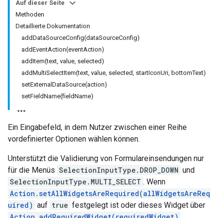
Auf dieser Seite
Methoden
Detaillierte Dokumentation
addDataSourceConfig(dataSourceConfig)
addEventAction(eventAction)
addItem(text, value, selected)
addMultiSelectItem(text, value, selected, startIconUri, bottomText)
setExternalDataSource(action)
setFieldName(fieldName)
Ein Eingabefeld, in dem Nutzer zwischen einer Reihe
vordefinierter Optionen wählen können.
Unterstützt die Validierung von Formulareinsendungen nur
für die Menüs
SelectionInputType.DROP_DOWN
und
SelectionInputType.MULTI_SELECT
. Wenn
Action.setAllWidgetsAreRequired(allWidgetsAreReq
uired)
auf
true
festgelegt ist oder dieses Widget über
Action.addRequiredWidget(requiredWidget)