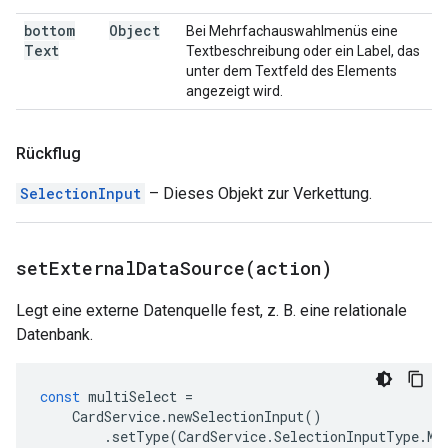
bottom
Object
Bei Mehrfachauswahlmenüs eine
Text
Textbeschreibung oder ein Label, das
unter dem Textfeld des Elements
angezeigt wird.
Rückflug
SelectionInput
– Dieses Objekt zur Verkettung.
setExternalDataSource(
action)
Legt eine externe Datenquelle fest, z. B. eine relationale
Datenbank.
const
multiSelect
=
CardService
.
newSelectionInput
()
.
setType
(
CardService
.
SelectionInputType
.
MU