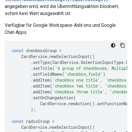
angegeben wird, wird die Übermittlungsaktion blockiert,
sofern kein Wert ausgewählt ist.
Verfügbar für Google Workspace-Add‑ons und Google
Chat-Apps.
const
checkboxGroup
=
CardService
.
newSelectionInput
()
.
setType
(
CardService
.
SelectionInputType
.
CH
.
setTitle
(
'A group of checkboxes. Multiple
.
setFieldName
(
'checkbox_field'
)
.
addItem
(
'checkbox one title'
,
'checkbox_o
.
addItem
(
'checkbox two title'
,
'checkbox_t
.
addItem
(
'checkbox three title'
,
'checkbox
.
setOnChangeAction
(
CardService
.
newAction
().
setFunctionNam
);
const
radioGroup
=
CardService
.
newSelectionInput
()