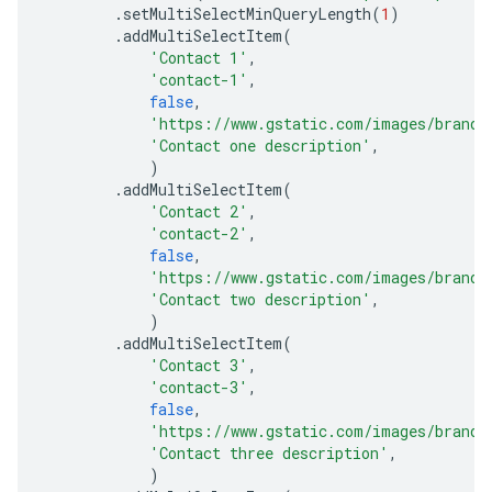
.
setMultiSelectMinQueryLength
(
1
)
.
addMultiSelectItem
(
'Contact 1'
,
'contact-1'
,
false
,
'https://www.gstatic.com/images/brandi
'Contact one description'
,
)
.
addMultiSelectItem
(
'Contact 2'
,
'contact-2'
,
false
,
'https://www.gstatic.com/images/brandi
'Contact two description'
,
)
.
addMultiSelectItem
(
'Contact 3'
,
'contact-3'
,
false
,
'https://www.gstatic.com/images/brandi
'Contact three description'
,
)