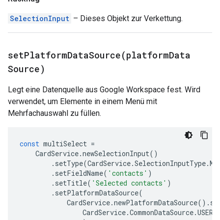
SelectionInput
– Dieses Objekt zur Verkettung.
setPlatformDataSource(
platform
Data
Source)
Legt eine Datenquelle aus Google Workspace fest. Wird
verwendet, um Elemente in einem Menü mit
Mehrfachauswahl zu füllen.
const
multiSelect
=
CardService
.
newSelectionInput
()
.
setType
(
CardService
.
SelectionInputType
.
MU
.
setFieldName
(
'contacts'
)
.
setTitle
(
'Selected contacts'
)
.
setPlatformDataSource
(
CardService
.
newPlatformDataSource
().
se
CardService
.
CommonDataSource
.
USER
,