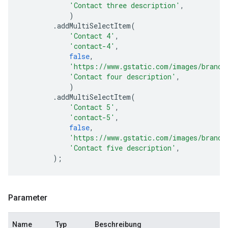
'Contact three description'
,
)
.
addMultiSelectItem
(
'Contact 4'
,
'contact-4'
,
false
,
'https://www.gstatic.com/images/brandi
'Contact four description'
,
)
.
addMultiSelectItem
(
'Contact 5'
,
'contact-5'
,
false
,
'https://www.gstatic.com/images/brandi
'Contact five description'
,
);
Parameter
Name
Typ
Beschreibung