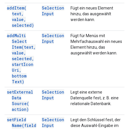
add
Item(
Selection
Fügt ein neues Element
text
,
Input
hinzu, das ausgewählt
value
,
werden kann.
selected)
add
Multi
Selection
Fügt für Menüs mit
Select
Input
Mehrfachauswahl ein neues
Item(
text
,
Element hinzu, das
value
,
ausgewählt werden kann.
selected
,
start
Icon
Uri
,
bottom
Text)
set
External
Selection
Legt eine externe
Data
Input
Datenquelle fest, z. B. eine
Source(
relationale Datenbank.
action)
set
Field
Selection
Legt den Schlüssel fest, der
Name(
field
Input
diese Auswahl-Eingabe im