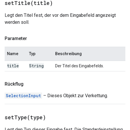
setTitle(
title)
Legt den Titel fest, der vor dem Eingabefeld angezeigt
werden soll.
Parameter
Name
Typ
Beschreibung
title
String
Der Titel des Eingabefelds.
Rückflug
SelectionInput
– Dieses Objekt zur Verkettung.
setType(
type)
Legt den Typ dieser Eingabe fest. Die Standardeinstellung