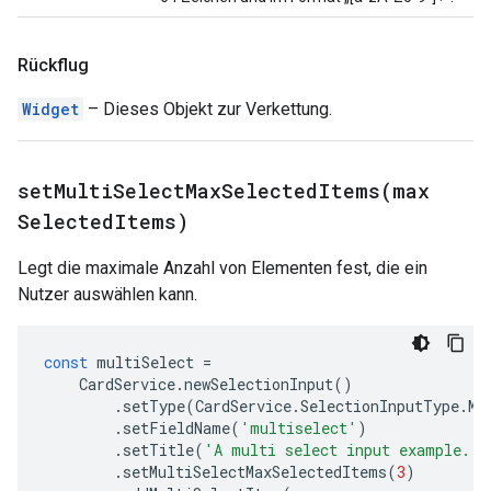
Rückflug
Widget
– Dieses Objekt zur Verkettung.
setMultiSelectMaxSelectedItems(
max
Selected
Items)
Legt die maximale Anzahl von Elementen fest, die ein
Nutzer auswählen kann.
const
multiSelect
=
CardService
.
newSelectionInput
()
.
setType
(
CardService
.
SelectionInputType
.
MU
.
setFieldName
(
'multiselect'
)
.
setTitle
(
'A multi select input example.'
)
.
setMultiSelectMaxSelectedItems
(
3
)