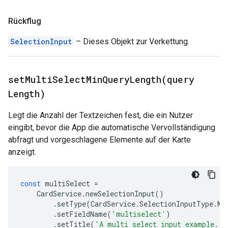
Rückflug
SelectionInput
– Dieses Objekt zur Verkettung.
setMultiSelectMinQueryLength(
query
Length)
Legt die Anzahl der Textzeichen fest, die ein Nutzer
eingibt, bevor die App die automatische Vervollständigung
abfragt und vorgeschlagene Elemente auf der Karte
anzeigt.
const
multiSelect
=
CardService
.
newSelectionInput
()
.
setType
(
CardService
.
SelectionInputType
.
MU
.
setFieldName
(
'multiselect'
)
.
setTitle
(
'A multi select input example.'
)