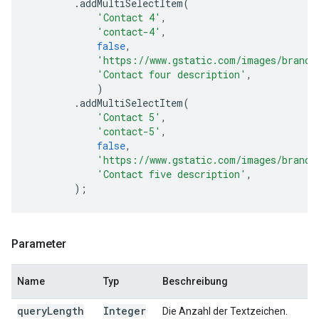
.
addMultiSelectItem
(
'Contact 4'
,
'contact-4'
,
false
,
'https://www.gstatic.com/images/brandi
'Contact four description'
,
)
.
addMultiSelectItem
(
'Contact 5'
,
'contact-5'
,
false
,
'https://www.gstatic.com/images/brandi
'Contact five description'
,
);
Parameter
Name
Typ
Beschreibung
query
Length
Integer
Die Anzahl der Textzeichen.