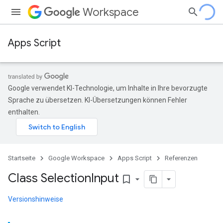
Workspace
Apps Script
Google verwendet KI-Technologie, um Inhalte in Ihre bevorzugte
Sprache zu übersetzen. KI-Übersetzungen können Fehler
enthalten.
Startseite
Google Workspace
Apps Script
Referenzen
Class Selection
Input
bookmark_border
Versionshinweise