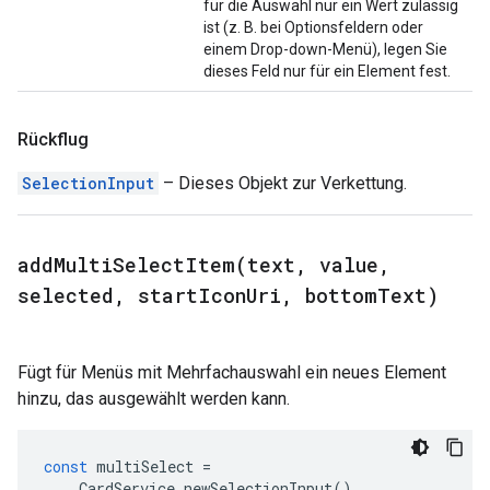
für die Auswahl nur ein Wert zulässig
ist (z. B. bei Optionsfeldern oder
einem Drop-down-Menü), legen Sie
dieses Feld nur für ein Element fest.
Rückflug
SelectionInput
– Dieses Objekt zur Verkettung.
addMultiSelectItem(
text
,
value
,
selected
,
start
Icon
Uri
,
bottom
Text)
Fügt für Menüs mit Mehrfachauswahl ein neues Element
hinzu, das ausgewählt werden kann.
const
multiSelect
=
CardService
.
newSelectionInput
()