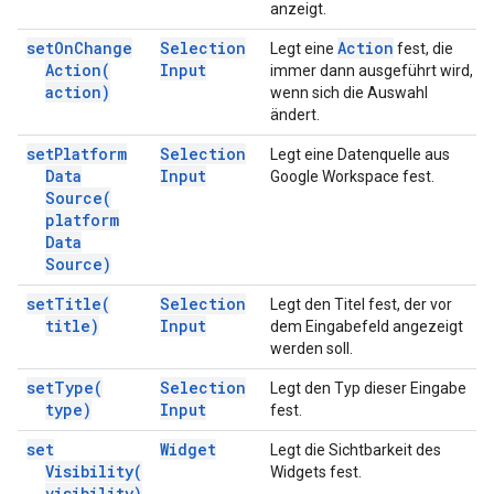
anzeigt.
set
On
Change
Selection
Action
Legt eine
fest, die
Action(
Input
immer dann ausgeführt wird,
action)
wenn sich die Auswahl
ändert.
set
Platform
Selection
Legt eine Datenquelle aus
Data
Input
Google Workspace fest.
Source(
platform
Data
Source)
set
Title(
Selection
Legt den Titel fest, der vor
title)
Input
dem Eingabefeld angezeigt
werden soll.
set
Type(
Selection
Legt den Typ dieser Eingabe
type)
Input
fest.
set
Widget
Legt die Sichtbarkeit des
Visibility(
Widgets fest.
visibility)