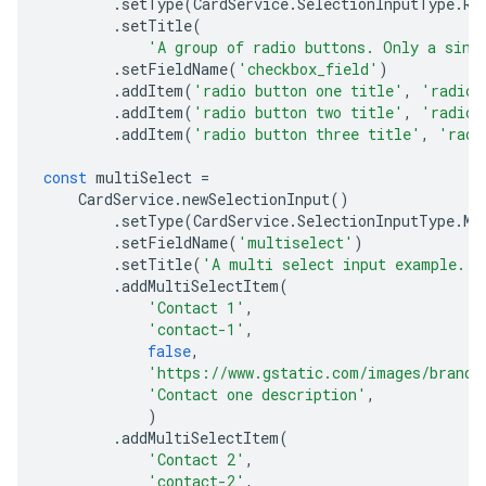
.
setType
(
CardService
.
SelectionInputType
.
RA
.
setTitle
(
'A group of radio buttons. Only a sing
.
setFieldName
(
'checkbox_field'
)
.
addItem
(
'radio button one title'
,
'radio_
.
addItem
(
'radio button two title'
,
'radio_
.
addItem
(
'radio button three title'
,
'radi
const
multiSelect
=
CardService
.
newSelectionInput
()
.
setType
(
CardService
.
SelectionInputType
.
MU
.
setFieldName
(
'multiselect'
)
.
setTitle
(
'A multi select input example.'
)
.
addMultiSelectItem
(
'Contact 1'
,
'contact-1'
,
false
,
'https://www.gstatic.com/images/brandi
'Contact one description'
,
)
.
addMultiSelectItem
(
'Contact 2'
,
'contact-2'
,