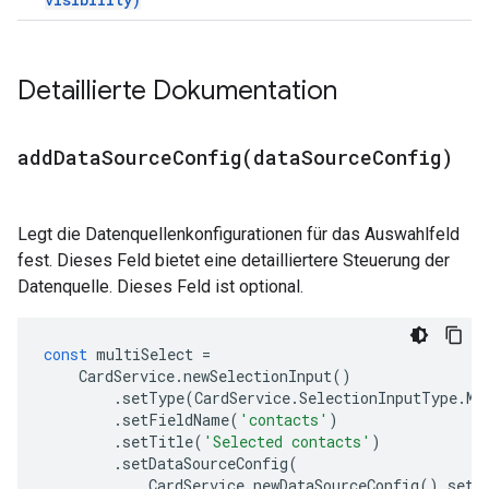
Detaillierte Dokumentation
addDataSourceConfig(
data
Source
Config)
Legt die Datenquellenkonfigurationen für das Auswahlfeld
fest. Dieses Feld bietet eine detailliertere Steuerung der
Datenquelle. Dieses Feld ist optional.
const
multiSelect
=
CardService
.
newSelectionInput
()
.
setType
(
CardService
.
SelectionInputType
.
MU
.
setFieldName
(
'contacts'
)
.
setTitle
(
'Selected contacts'
)
.
setDataSourceConfig
(
CardService
.
newDataSourceConfig
().
setP