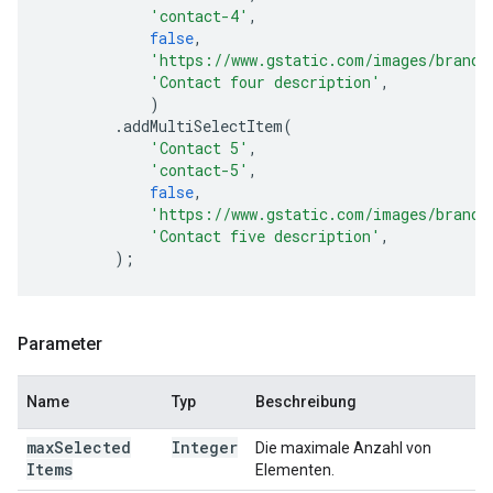
'contact-4'
,
false
,
'https://www.gstatic.com/images/brandi
'Contact four description'
,
)
.
addMultiSelectItem
(
'Contact 5'
,
'contact-5'
,
false
,
'https://www.gstatic.com/images/brandi
'Contact five description'
,
);
Parameter
Name
Typ
Beschreibung
max
Selected
Integer
Die maximale Anzahl von
Items
Elementen.