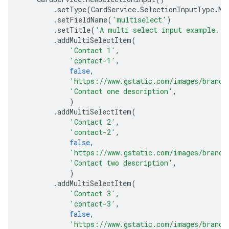
.
setType
(
CardService
.
SelectionInputType
.
MU
.
setFieldName
(
'multiselect'
)
.
setTitle
(
'A multi select input example.'
)
.
addMultiSelectItem
(
'Contact 1'
,
'contact-1'
,
false
,
'https://www.gstatic.com/images/brandi
'Contact one description'
,
)
.
addMultiSelectItem
(
'Contact 2'
,
'contact-2'
,
false
,
'https://www.gstatic.com/images/brandi
'Contact two description'
,
)
.
addMultiSelectItem
(
'Contact 3'
,
'contact-3'
,
false
,
'https://www.gstatic.com/images/brandi