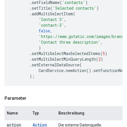
.
setFieldName
(
'contacts'
)
.
setTitle
(
'Selected contacts'
)
.
addMultiSelectItem
(
'Contact 3'
,
'contact-3'
,
false
,
'https://www.gstatic.com/images/brandi
'Contact three description'
,
)
.
setMultiSelectMaxSelectedItems
(
5
)
.
setMultiSelectMinQueryLength
(
2
)
.
setExternalDataSource
(
CardService
.
newAction
().
setFunctionNam
);
Parameter
Name
Typ
Beschreibung
action
Action
Die externe Datenquelle.